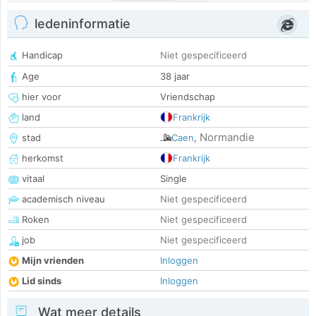
ledeninformatie
Handicap
Niet gespecificeerd
Age
38 jaar
hier voor
Vriendschap
land
Frankrijk
Normandie
stad
Caen
,
herkomst
Frankrijk
vitaal
Single
academisch niveau
Niet gespecificeerd
Roken
Niet gespecificeerd
job
Niet gespecificeerd
Mijn vrienden
Inloggen
Lid sinds
Inloggen
Wat meer details