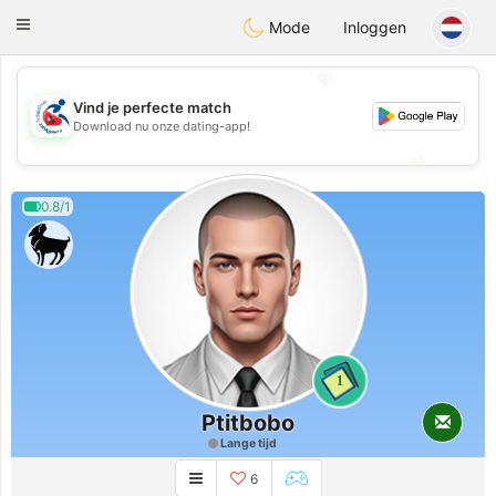
Handi Space
Toggle
Mode
Inloggen
navigation
💖
Vind je perfecte match
💖
Download nu onze dating-app!
💕
💕
0.8/1
1
Ptitbobo
Lange tijd
6