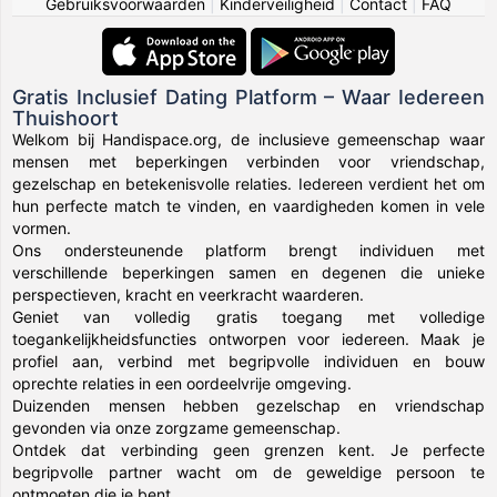
Gebruiksvoorwaarden
|
Kinderveiligheid
|
Contact
|
FAQ
Gratis Inclusief Dating Platform – Waar Iedereen
Thuishoort
Welkom bij Handispace.org, de inclusieve gemeenschap waar
mensen met beperkingen verbinden voor vriendschap,
gezelschap en betekenisvolle relaties. Iedereen verdient het om
hun perfecte match te vinden, en vaardigheden komen in vele
vormen.
Ons ondersteunende platform brengt individuen met
verschillende beperkingen samen en degenen die unieke
perspectieven, kracht en veerkracht waarderen.
Geniet van volledig gratis toegang met volledige
toegankelijkheidsfuncties ontworpen voor iedereen. Maak je
profiel aan, verbind met begripvolle individuen en bouw
oprechte relaties in een oordeelvrije omgeving.
Duizenden mensen hebben gezelschap en vriendschap
gevonden via onze zorgzame gemeenschap.
Ontdek dat verbinding geen grenzen kent. Je perfecte
begripvolle partner wacht om de geweldige persoon te
ontmoeten die je bent.