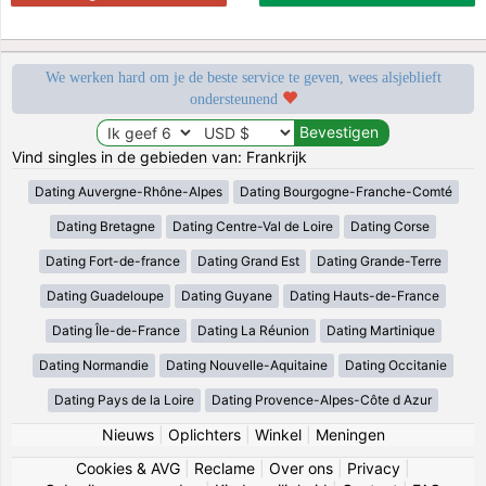
We werken hard om je de beste service te geven, wees alsjeblieft
ondersteunend
Vind singles in de gebieden van: Frankrijk
Dating Auvergne-Rhône-Alpes
Dating Bourgogne-Franche-Comté
Dating Bretagne
Dating Centre-Val de Loire
Dating Corse
Dating Fort-de-france
Dating Grand Est
Dating Grande-Terre
Dating Guadeloupe
Dating Guyane
Dating Hauts-de-France
Dating Île-de-France
Dating La Réunion
Dating Martinique
Dating Normandie
Dating Nouvelle-Aquitaine
Dating Occitanie
Dating Pays de la Loire
Dating Provence-Alpes-Côte d Azur
Nieuws
|
Oplichters
|
Winkel
|
Meningen
Cookies & AVG
|
Reclame
|
Over ons
|
Privacy
|