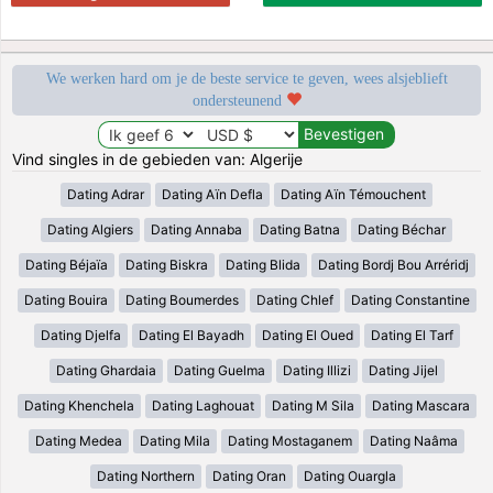
We werken hard om je de beste service te geven, wees alsjeblieft
ondersteunend
Vind singles in de gebieden van: Algerije
Dating Adrar
Dating Aïn Defla
Dating Aïn Témouchent
Dating Algiers
Dating Annaba
Dating Batna
Dating Béchar
Dating Béjaïa
Dating Biskra
Dating Blida
Dating Bordj Bou Arréridj
Dating Bouira
Dating Boumerdes
Dating Chlef
Dating Constantine
Dating Djelfa
Dating El Bayadh
Dating El Oued
Dating El Tarf
Dating Ghardaia
Dating Guelma
Dating Illizi
Dating Jijel
Dating Khenchela
Dating Laghouat
Dating M Sila
Dating Mascara
Dating Medea
Dating Mila
Dating Mostaganem
Dating Naâma
Dating Northern
Dating Oran
Dating Ouargla