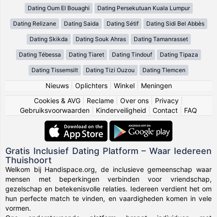
Dating Oum El Bouaghi
Dating Persekutuan Kuala Lumpur
Dating Relizane
Dating Saida
Dating Sétif
Dating Sidi Bel Abbès
Dating Skikda
Dating Souk Ahras
Dating Tamanrasset
Dating Tébessa
Dating Tiaret
Dating Tindouf
Dating Tipaza
Dating Tissemsilt
Dating Tizi Ouzou
Dating Tlemcen
Nieuws
|
Oplichters
|
Winkel
|
Meningen
Cookies & AVG
|
Reclame
|
Over ons
|
Privacy
|
Gebruiksvoorwaarden
|
Kinderveiligheid
|
Contact
|
FAQ
Gratis Inclusief Dating Platform – Waar Iedereen
Thuishoort
Welkom bij Handispace.org, de inclusieve gemeenschap waar
mensen met beperkingen verbinden voor vriendschap,
gezelschap en betekenisvolle relaties. Iedereen verdient het om
hun perfecte match te vinden, en vaardigheden komen in vele
vormen.