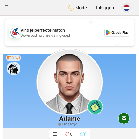
Handi Space
Toggle
Mode
Inloggen
navigation
💖
Vind je perfecte match
💖
Download nu onze dating-app!
💕
💕
0.3/1
0
Adame
Lange tijd
0