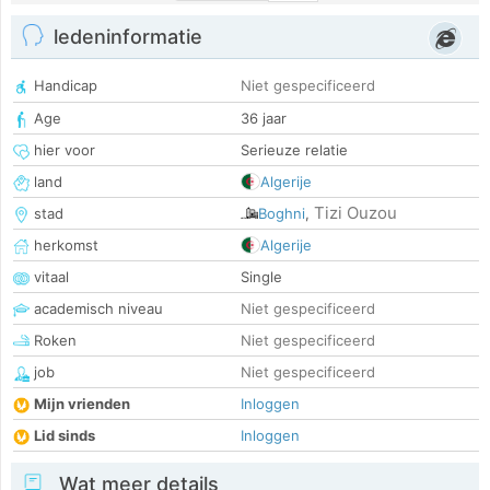
ledeninformatie
Handicap
Niet gespecificeerd
Age
36 jaar
hier voor
Serieuze relatie
land
Algerije
Tizi Ouzou
stad
Boghni
,
herkomst
Algerije
vitaal
Single
academisch niveau
Niet gespecificeerd
Roken
Niet gespecificeerd
job
Niet gespecificeerd
Mijn vrienden
Inloggen
Lid sinds
Inloggen
Wat meer details