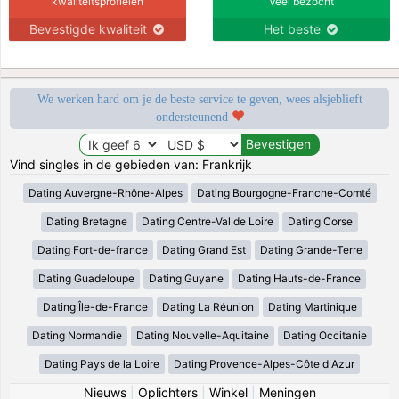
kwaliteitsprofielen
Veel bezocht
Bevestigde kwaliteit
Het beste
We werken hard om je de beste service te geven, wees alsjeblieft
ondersteunend
Vind singles in de gebieden van: Frankrijk
Dating Auvergne-Rhône-Alpes
Dating Bourgogne-Franche-Comté
Dating Bretagne
Dating Centre-Val de Loire
Dating Corse
Dating Fort-de-france
Dating Grand Est
Dating Grande-Terre
Dating Guadeloupe
Dating Guyane
Dating Hauts-de-France
Dating Île-de-France
Dating La Réunion
Dating Martinique
Dating Normandie
Dating Nouvelle-Aquitaine
Dating Occitanie
Dating Pays de la Loire
Dating Provence-Alpes-Côte d Azur
Nieuws
|
Oplichters
|
Winkel
|
Meningen