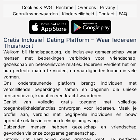
Cookies & AVG
|
Reclame
|
Over ons
|
Privacy
|
Gebruiksvoorwaarden
|
Kinderveiligheid
|
Contact
|
FAQ
Gratis Inclusief Dating Platform – Waar Iedereen
Thuishoort
Welkom bij Handispace.org, de inclusieve gemeenschap waar
mensen met beperkingen verbinden voor vriendschap,
gezelschap en betekenisvolle relaties. Iedereen verdient het om
hun perfecte match te vinden, en vaardigheden komen in vele
vormen.
Ons ondersteunende platform brengt individuen met
verschillende beperkingen samen en degenen die unieke
perspectieven, kracht en veerkracht waarderen.
Geniet van volledig gratis toegang met volledige
toegankelijkheidsfuncties ontworpen voor iedereen. Maak je
profiel aan, verbind met begripvolle individuen en bouw
oprechte relaties in een oordeelvrije omgeving.
Duizenden mensen hebben gezelschap en vriendschap
gevonden via onze zorgzame gemeenschap.
Ontdek dat verbinding geen grenzen kent. Je perfecte