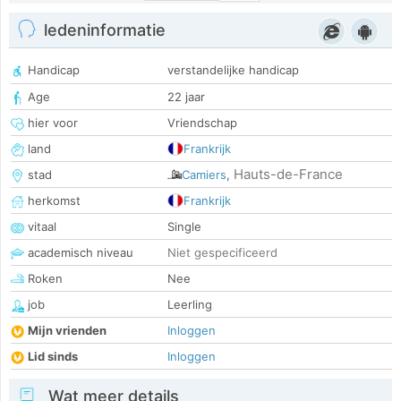
ledeninformatie
Handicap
verstandelijke handicap
Age
22 jaar
hier voor
Vriendschap
land
Frankrijk
Hauts-de-France
stad
Camiers
,
herkomst
Frankrijk
vitaal
Single
academisch niveau
Niet gespecificeerd
Roken
Nee
job
Leerling
Mijn vrienden
Inloggen
Lid sinds
Inloggen
Wat meer details