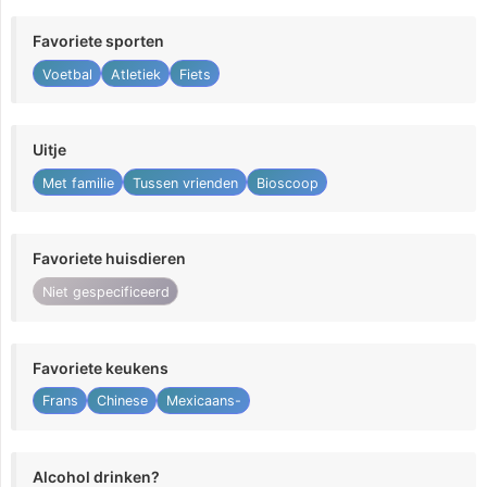
Favoriete sporten
Voetbal
Atletiek
Fiets
Uitje
Met familie
Tussen vrienden
Bioscoop
Favoriete huisdieren
Niet gespecificeerd
Favoriete keukens
Frans
Chinese
Mexicaans-
Alcohol drinken?