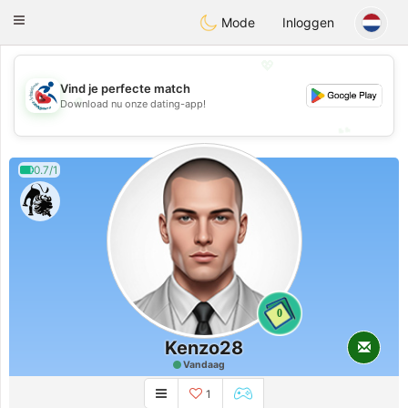
Handi Space
Toggle
Mode
Inloggen
navigation
💖
Vind je perfecte match
💖
Download nu onze dating-app!
💕
💕
0.7/1
0
Kenzo28
Vandaag
1