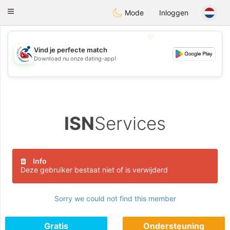
Handi Space
Toggle
Mode
Inloggen
navigation
💖
Vind je perfecte match
Download nu onze dating-app!
💖
💕
💕
ISN
Services
Info
Deze gebruiker bestaat niet of is verwijderd
Sorry we could not find this member
Gratis
Ondersteuning