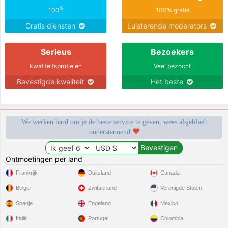
%
100
100% gratis
Gratis diensten
Luisterende moderators
Serieus
Bezoekers
kwaliteitsprofielen
Veel bezocht
Bevestigde kwaliteit
Het beste
We werken hard om je de beste service te geven, wees alsjeblieft
ondersteunend
Ontmoetingen per land
Frankrijk
Duitsland
Canada
België
Zwitserland
Verenigde Staten
Spanje
Engeland
Mexico
Italië
Portugal
Colombia