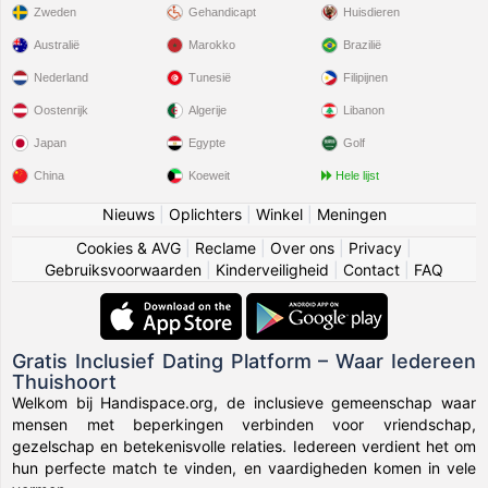
Zweden
Gehandicapt
Huisdieren
Australië
Marokko
Brazilië
Nederland
Tunesië
Filipijnen
Oostenrijk
Algerije
Libanon
Japan
Egypte
Golf
China
Koeweit
Hele lijst
Nieuws
|
Oplichters
|
Winkel
|
Meningen
Cookies & AVG
|
Reclame
|
Over ons
|
Privacy
|
Gebruiksvoorwaarden
|
Kinderveiligheid
|
Contact
|
FAQ
Gratis Inclusief Dating Platform – Waar Iedereen
Thuishoort
Welkom bij Handispace.org, de inclusieve gemeenschap waar
mensen met beperkingen verbinden voor vriendschap,
gezelschap en betekenisvolle relaties. Iedereen verdient het om
hun perfecte match te vinden, en vaardigheden komen in vele