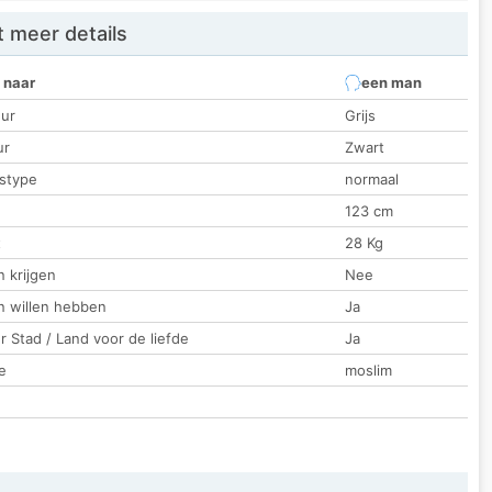
 meer details
 naar
een man
ur
Grijs
ur
Zwart
stype
normaal
123 cm
t
28 Kg
 krijgen
Nee
n willen hebben
Ja
 Stad / Land voor de liefde
Ja
e
moslim