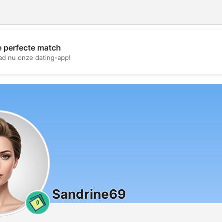
e perfecte match
💖
d nu onze dating-app!
💕
Sandrine69
0