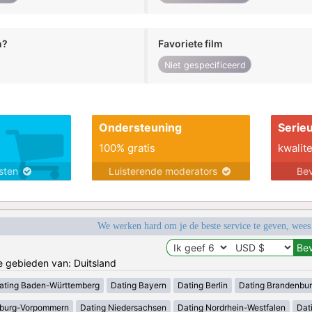
n?
Favoriete film
Niet gespecificeerd
Ondersteuning
Serie
100% gratis
kwalite
nsten
Luisterende moderators
Bev
We werken hard om je de beste service te geven, wees
de gebieden van: Duitsland
ating Baden-Württemberg
Dating Bayern
Dating Berlin
Dating Brandenbu
nburg-Vorpommern
Dating Niedersachsen
Dating Nordrhein-Westfalen
Dat