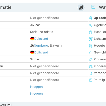
rmatie
Wat
Niet gespecificeerd
Op zoek
36 jaar
Ogenkle
Serieuze relatie
Haarkle
Duitsland
Lichaam
Bayern
Nurnberg
,
Hoogte
Duitsland
Gewich
Single
Kinderen
au
Niet gespecificeerd
Kindere
Niet gespecificeerd
Verander
Niet gespecificeerd
De religi
Inloggen
Inloggen
over mij