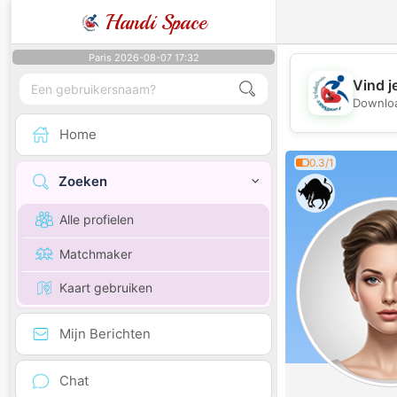
Handi Space
Paris 2026-08-07 17:32
Vind j
Downloa
Home
0.3/1
Zoeken
Alle profielen
Matchmaker
Kaart gebruiken
Mijn Berichten
Chat