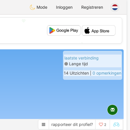
Mode
Inloggen
Registreren
💖
💕
laatste verbinding
Lange tijd
14 Uitzichten |
0 opmerkingen
rapporteer dit profiel?
2