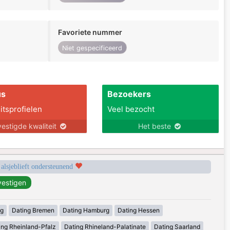
Favoriete nummer
Niet gespecificeerd
us
Bezoekers
itsprofielen
Veel bezocht
estigde kwaliteit
Het beste
 alsjeblieft ondersteunend
rg
Dating Bremen
Dating Hamburg
Dating Hessen
ing Rheinland-Pfalz
Dating Rhineland-Palatinate
Dating Saarland