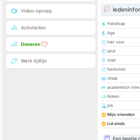
ledeninfo
Video-oproep
Handicap
Activiteiten
Age
hier voor
Doneren
land
stad
Werk tijdlijn
herkomst
vitaal
academisch nive
Roken
job
Mijn vrienden
Lid sinds
Een beetje 