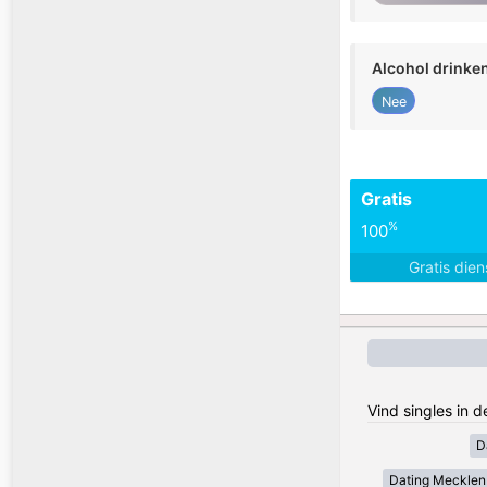
Alcohol drinke
Nee
Gratis
%
100
Gratis die
Vind singles in 
D
Dating Meckle