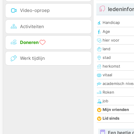
ledeninfo
Video-oproep
Handicap
Activiteiten
Age
hier voor
Doneren
land
stad
Werk tijdlijn
herkomst
vitaal
academisch nive
Roken
job
Mijn vrienden
Lid sinds
Een beetje 