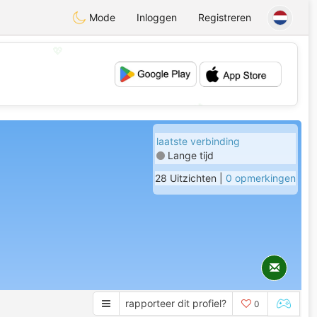
Mode
Inloggen
Registreren
💖
💕
laatste verbinding
Lange tijd
28 Uitzichten |
0 opmerkingen
rapporteer dit profiel?
0