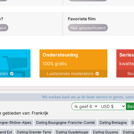
n?
Favoriete film
eerd
Niet gespecificeerd
Ondersteuning
Serie
100% gratis
kwalite
nsten
Luisterende moderators
Bev
We werken hard om je de beste service te geven, wees
e gebieden van: Frankrijk
ergne-Rhône-Alpes
Dating Bourgogne-Franche-Comté
Dating Bretagne
D
and Est
Dating Grande-Terre
Dating Guadeloupe
Dating Guyane
Datin