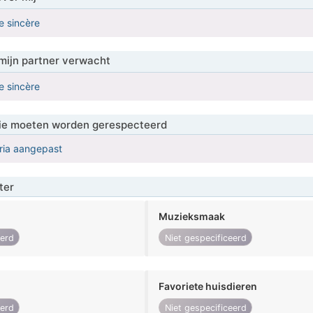
e sincère
mijn partner verwacht
e sincère
 die moeten worden gerespecteerd
eria aangepast
ter
Muzieksmaak
eerd
Niet gespecificeerd
Favoriete huisdieren
eerd
Niet gespecificeerd