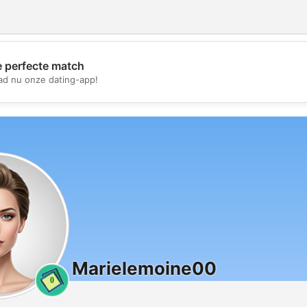
e perfecte match
💖
d nu onze dating-app!
💕
Marielemoine00
0