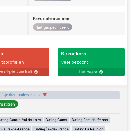
Favoriete nummer
Niet gespecificeerd
us
Bezoekers
itsprofielen
Veel bezocht
estigde kwaliteit
Het beste
 alsjeblieft ondersteunend
ating Centre-Val de Loire
Dating Corse
Dating Fort-de-france
g Hauts-de-France
Dating Île-de-France
Dating La Réunion