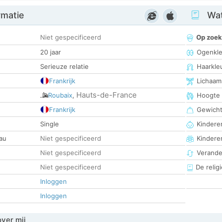
rmatie
Wat
Niet gespecificeerd
Op zoek
20 jaar
Ogenkle
Serieuze relatie
Haarkle
Frankrijk
Lichaam
Hauts-de-France
Roubaix
,
Hoogte
Frankrijk
Gewich
Single
Kinderen
au
Niet gespecificeerd
Kindere
Niet gespecificeerd
Verander
Niet gespecificeerd
De religi
Inloggen
Inloggen
over mij