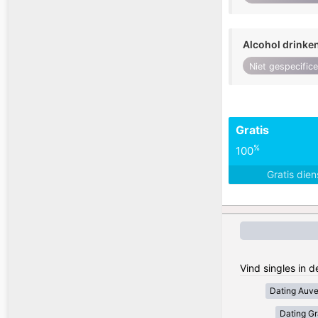
Alcohol drinke
Niet gespecific
Gratis
%
100
Gratis die
Vind singles in d
Dating Auv
Dating Gr