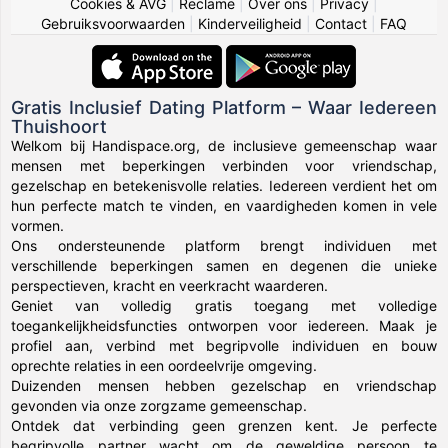
Cookies & AVG
|
Reclame
|
Over ons
|
Privacy
|
Gebruiksvoorwaarden
|
Kinderveiligheid
|
Contact
|
FAQ
Gratis Inclusief Dating Platform – Waar Iedereen
Thuishoort
Welkom bij Handispace.org, de inclusieve gemeenschap waar
mensen met beperkingen verbinden voor vriendschap,
gezelschap en betekenisvolle relaties. Iedereen verdient het om
hun perfecte match te vinden, en vaardigheden komen in vele
vormen.
Ons ondersteunende platform brengt individuen met
verschillende beperkingen samen en degenen die unieke
perspectieven, kracht en veerkracht waarderen.
Geniet van volledig gratis toegang met volledige
toegankelijkheidsfuncties ontworpen voor iedereen. Maak je
profiel aan, verbind met begripvolle individuen en bouw
oprechte relaties in een oordeelvrije omgeving.
Duizenden mensen hebben gezelschap en vriendschap
gevonden via onze zorgzame gemeenschap.
Ontdek dat verbinding geen grenzen kent. Je perfecte
begripvolle partner wacht om de geweldige persoon te