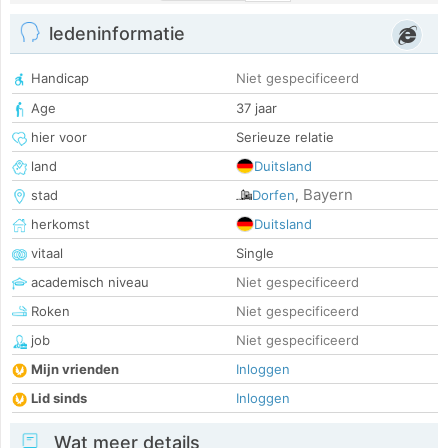
ledeninformatie
Handicap
Niet gespecificeerd
Age
37 jaar
hier voor
Serieuze relatie
land
Duitsland
Bayern
stad
Dorfen
,
herkomst
Duitsland
vitaal
Single
academisch niveau
Niet gespecificeerd
Roken
Niet gespecificeerd
job
Niet gespecificeerd
Mijn vrienden
Inloggen
Lid sinds
Inloggen
Wat meer details