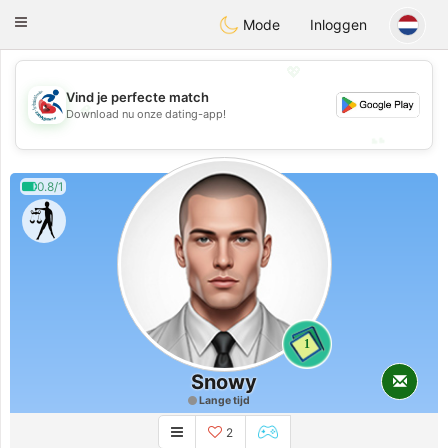
Handi Space
Toggle
Mode
Inloggen
navigation
💖
Vind je perfecte match
💖
Download nu onze dating-app!
💕
💕
0.8/1
1
Snowy
Lange tijd
2