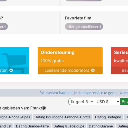
n?
Favoriete film
eerd
Niet gespecificeerd
Ondersteuning
Serie
100% gratis
kwalite
nsten
Luisterende moderators
Bev
We werken hard om je de beste service te geven, wees
e gebieden van: Frankrijk
ergne-Rhône-Alpes
Dating Bourgogne-Franche-Comté
Dating Bretagne
D
and Est
Dating Grande-Terre
Dating Guadeloupe
Dating Guyane
Datin