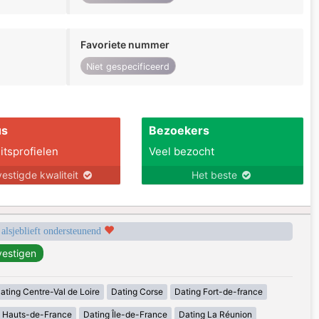
Favoriete nummer
Niet gespecificeerd
us
Bezoekers
itsprofielen
Veel bezocht
estigde kwaliteit
Het beste
 alsjeblieft ondersteunend
ating Centre-Val de Loire
Dating Corse
Dating Fort-de-france
g Hauts-de-France
Dating Île-de-France
Dating La Réunion