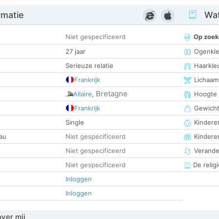
rmatie
Wat
Niet gespecificeerd
Op zoek
27 jaar
Ogenkle
Serieuze relatie
Haarkle
Frankrijk
Lichaam
Bretagne
Allaire
,
Hoogte
Frankrijk
Gewich
Single
Kinderen
au
Niet gespecificeerd
Kindere
Niet gespecificeerd
Verander
Niet gespecificeerd
De religi
Inloggen
Inloggen
over mij