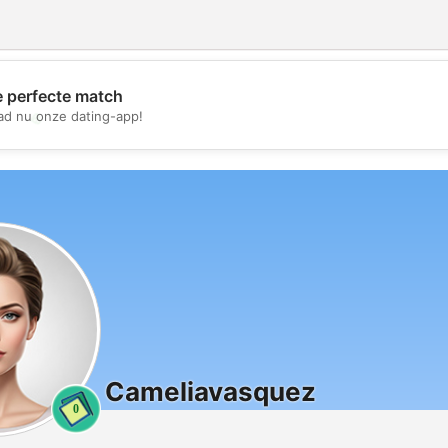
e perfecte match
💖
d nu onze dating-app!
💕
Cameliavasquez
0