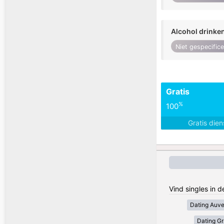
Alcohol drinke
Niet gespecific
Gratis
%
100
Gratis die
Vind singles in d
Dating Auv
Dating Gr