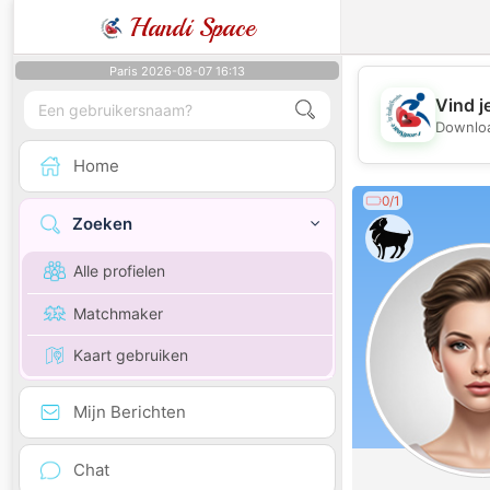
Handi Space
Paris 2026-08-07 16:13
Vind j
Downloa
Home
0/1
Zoeken
Alle profielen
Matchmaker
Kaart gebruiken
Mijn Berichten
Chat