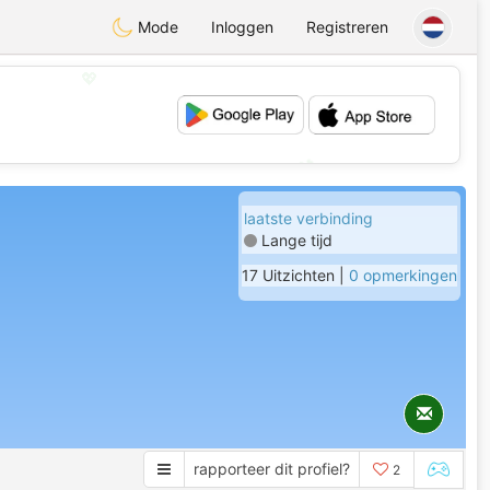
Mode
Inloggen
Registreren
💖
💕
laatste verbinding
Lange tijd
17 Uitzichten |
0 opmerkingen
rapporteer dit profiel?
2