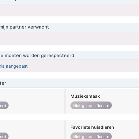
mijn partner verwacht
 die moeten worden gerespecteerd
eria aangepast
ter
Muzieksmaak
eerd
Niet gespecificeerd
Favoriete huisdieren
eerd
Niet gespecificeerd