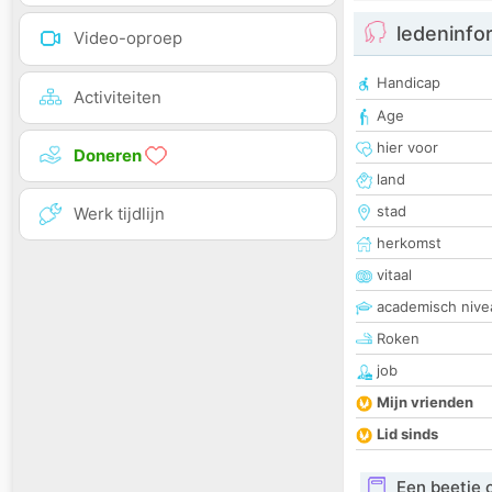
ledeninfo
Video-oproep
Handicap
Activiteiten
Age
hier voor
Doneren
land
stad
Werk tijdlijn
herkomst
vitaal
academisch nive
Roken
job
Mijn vrienden
Lid sinds
Een beetje 