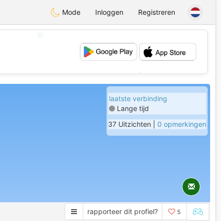
Mode
Inloggen
Registreren
💖
💕
laatste verbinding
Lange tijd
37 Uitzichten |
0 opmerkingen
rapporteer dit profiel?
5