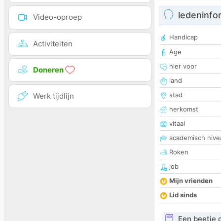
ledeninfo
Video-oproep
Handicap
Activiteiten
Age
hier voor
Doneren
land
stad
Werk tijdlijn
herkomst
vitaal
academisch nive
Roken
job
Mijn vrienden
Lid sinds
Een beetje 