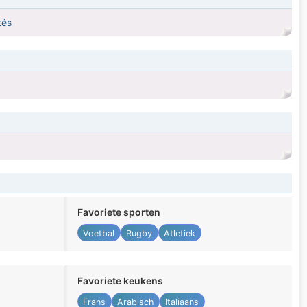
tés
Favoriete sporten
Voetbal
Rugby
Atletiek
Favoriete keukens
Frans
Arabisch
Italiaans