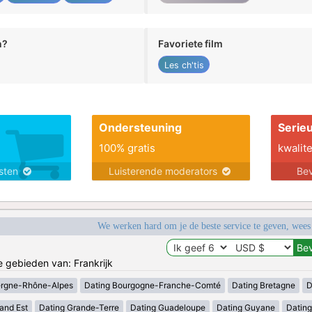
n?
Favoriete film
Les ch'tis
Ondersteuning
Serie
100% gratis
kwalite
nsten
Luisterende moderators
Bev
We werken hard om je de beste service te geven, wees
e gebieden van: Frankrijk
ergne-Rhône-Alpes
Dating Bourgogne-Franche-Comté
Dating Bretagne
D
and Est
Dating Grande-Terre
Dating Guadeloupe
Dating Guyane
Datin