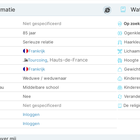
rmatie
Wat
Niet gespecificeerd
Op zoek
85 jaar
Ogenkle
Serieuze relatie
Haarkle
Frankrijk
Lichaam
Hauts-de-France
Tourcoing
,
Hoogte
Frankrijk
Gewich
Weduwe / weduwnaar
Kinderen
au
Middelbare school
Kindere
Nee
Verander
Niet gespecificeerd
De religi
Inloggen
Inloggen
over mij