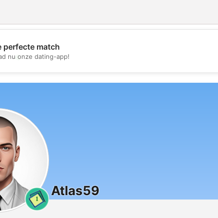
e perfecte match
💖
d nu onze dating-app!
💕
Atlas59
1