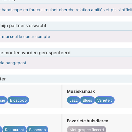
handicapé en fauteuil roulant cherche relation amitiés et pls si affini
mijn partner verwacht
 moi seul le coeur compte
 die moeten worden gerespecteerd
eria aangepast
ter
Muzieksmaak
sie
Bioscoop
Jazz
Blues
Variëteit
Favoriete huisdieren
Restaurant
Bioscoop
Niet gespecificeerd