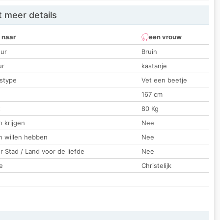
 meer details
 naar
een vrouw
ur
Bruin
ur
kastanje
stype
Vet een beetje
167 cm
t
80 Kg
 krijgen
Nee
n willen hebben
Nee
 Stad / Land voor de liefde
Nee
e
Christelijk