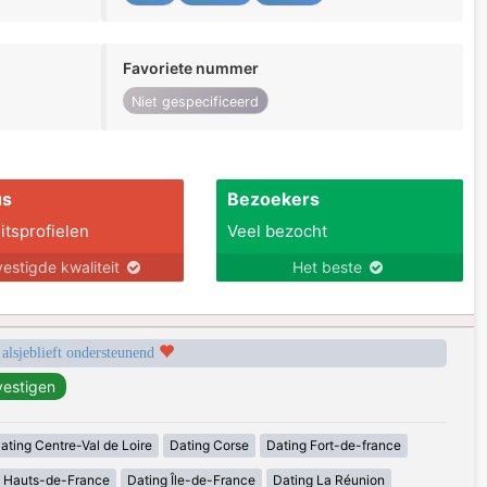
Favoriete nummer
Niet gespecificeerd
us
Bezoekers
itsprofielen
Veel bezocht
estigde kwaliteit
Het beste
 alsjeblieft ondersteunend
ating Centre-Val de Loire
Dating Corse
Dating Fort-de-france
g Hauts-de-France
Dating Île-de-France
Dating La Réunion