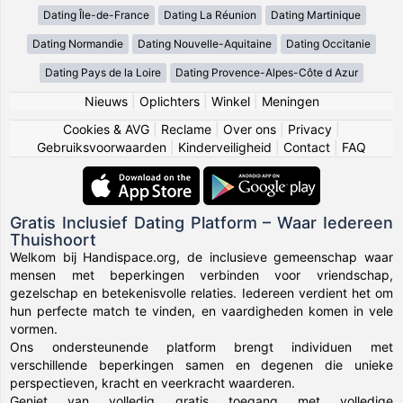
Dating Île-de-France
Dating La Réunion
Dating Martinique
Dating Normandie
Dating Nouvelle-Aquitaine
Dating Occitanie
Dating Pays de la Loire
Dating Provence-Alpes-Côte d Azur
Nieuws
|
Oplichters
|
Winkel
|
Meningen
Cookies & AVG
|
Reclame
|
Over ons
|
Privacy
|
Gebruiksvoorwaarden
|
Kinderveiligheid
|
Contact
|
FAQ
Gratis Inclusief Dating Platform – Waar Iedereen
Thuishoort
Welkom bij Handispace.org, de inclusieve gemeenschap waar
mensen met beperkingen verbinden voor vriendschap,
gezelschap en betekenisvolle relaties. Iedereen verdient het om
hun perfecte match te vinden, en vaardigheden komen in vele
vormen.
Ons ondersteunende platform brengt individuen met
verschillende beperkingen samen en degenen die unieke
perspectieven, kracht en veerkracht waarderen.
Geniet van volledig gratis toegang met volledige