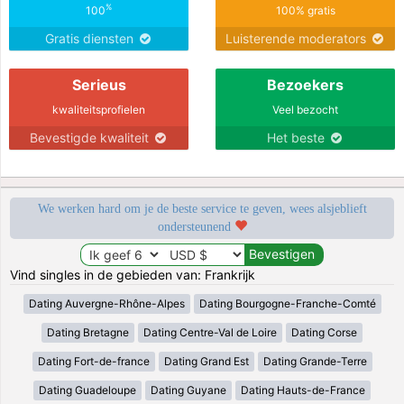
%
100
100% gratis
Gratis diensten
Luisterende moderators
Serieus
Bezoekers
kwaliteitsprofielen
Veel bezocht
Bevestigde kwaliteit
Het beste
We werken hard om je de beste service te geven, wees alsjeblieft
ondersteunend
Vind singles in de gebieden van: Frankrijk
Dating Auvergne-Rhône-Alpes
Dating Bourgogne-Franche-Comté
Dating Bretagne
Dating Centre-Val de Loire
Dating Corse
Dating Fort-de-france
Dating Grand Est
Dating Grande-Terre
Dating Guadeloupe
Dating Guyane
Dating Hauts-de-France