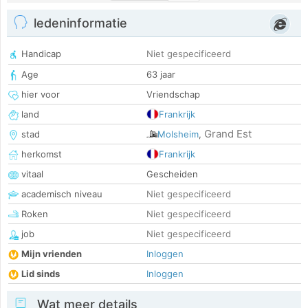
ledeninformatie
Handicap
Niet gespecificeerd
Age
63 jaar
hier voor
Vriendschap
land
Frankrijk
Grand Est
stad
Molsheim
,
herkomst
Frankrijk
vitaal
Gescheiden
academisch niveau
Niet gespecificeerd
Roken
Niet gespecificeerd
job
Niet gespecificeerd
Mijn vrienden
Inloggen
Lid sinds
Inloggen
Wat meer details