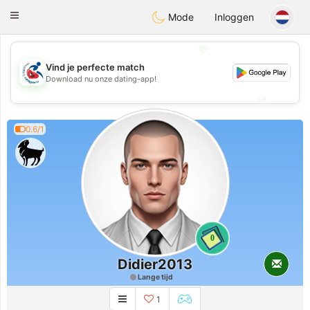
Handi Space
Toggle
Mode
Inloggen
navigation
💖
Vind je perfecte match
💖
Download nu onze dating-app!
💕
💕
0.6/1
0
Didier2013
Lange tijd
1