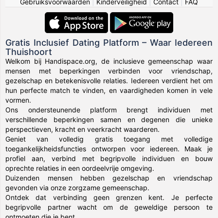
Gebruiksvoorwaarden
|
Kinderveiligheid
|
Contact
|
FAQ
Gratis Inclusief Dating Platform – Waar Iedereen
Thuishoort
Welkom bij Handispace.org, de inclusieve gemeenschap waar
mensen met beperkingen verbinden voor vriendschap,
gezelschap en betekenisvolle relaties. Iedereen verdient het om
hun perfecte match te vinden, en vaardigheden komen in vele
vormen.
Ons ondersteunende platform brengt individuen met
verschillende beperkingen samen en degenen die unieke
perspectieven, kracht en veerkracht waarderen.
Geniet van volledig gratis toegang met volledige
toegankelijkheidsfuncties ontworpen voor iedereen. Maak je
profiel aan, verbind met begripvolle individuen en bouw
oprechte relaties in een oordeelvrije omgeving.
Duizenden mensen hebben gezelschap en vriendschap
gevonden via onze zorgzame gemeenschap.
Ontdek dat verbinding geen grenzen kent. Je perfecte
begripvolle partner wacht om de geweldige persoon te
ontmoeten die je bent.