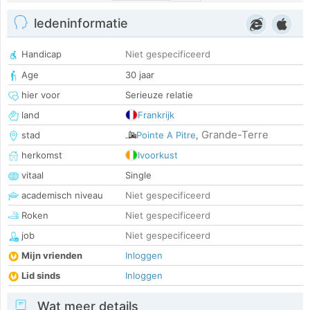
ledeninformatie
Handicap
Niet gespecificeerd
Age
30 jaar
hier voor
Serieuze relatie
land
Frankrijk
Grande-Terre
stad
Pointe A Pitre
,
herkomst
Ivoorkust
vitaal
Single
academisch niveau
Niet gespecificeerd
Roken
Niet gespecificeerd
job
Niet gespecificeerd
Mijn vrienden
Inloggen
Lid sinds
Inloggen
Wat meer details