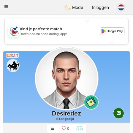
Handi Space
Toggle
Mode
Inloggen
navigation
💖
Vind je perfecte match
💖
Download nu onze dating-app!
💕
💕
0.1/1
0
Desiredez
Lange tijd
0