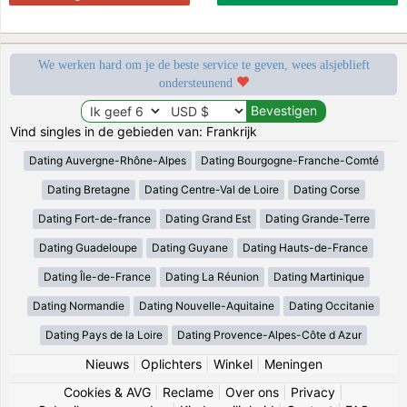
We werken hard om je de beste service te geven, wees alsjeblieft
ondersteunend
Vind singles in de gebieden van: Frankrijk
Dating Auvergne-Rhône-Alpes
Dating Bourgogne-Franche-Comté
Dating Bretagne
Dating Centre-Val de Loire
Dating Corse
Dating Fort-de-france
Dating Grand Est
Dating Grande-Terre
Dating Guadeloupe
Dating Guyane
Dating Hauts-de-France
Dating Île-de-France
Dating La Réunion
Dating Martinique
Dating Normandie
Dating Nouvelle-Aquitaine
Dating Occitanie
Dating Pays de la Loire
Dating Provence-Alpes-Côte d Azur
Nieuws
|
Oplichters
|
Winkel
|
Meningen
Cookies & AVG
|
Reclame
|
Over ons
|
Privacy
|