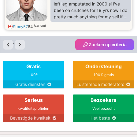
left leg amputated in 2000 si I've
been on crutches for 19 yrs now I do
pretty much anything for my self.if I
need help I will ask I like to cook
jaar oud
Stacy57
64
,fish and camping.
1
Zoeken op criteria
Gratis
Ondersteuning
%
100
100% gratis
Gratis diensten
Luisterende moderators
Serieus
Bezoekers
kwaliteitsprofielen
Veel bezocht
Bevestigde kwaliteit
Het beste