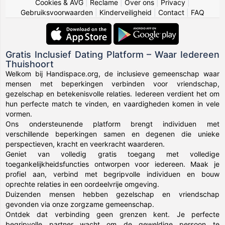
Cookies & AVG
|
Reclame
|
Over ons
|
Privacy
|
Gebruiksvoorwaarden
|
Kinderveiligheid
|
Contact
|
FAQ
Gratis Inclusief Dating Platform – Waar Iedereen
Thuishoort
Welkom bij Handispace.org, de inclusieve gemeenschap waar
mensen met beperkingen verbinden voor vriendschap,
gezelschap en betekenisvolle relaties. Iedereen verdient het om
hun perfecte match te vinden, en vaardigheden komen in vele
vormen.
Ons ondersteunende platform brengt individuen met
verschillende beperkingen samen en degenen die unieke
perspectieven, kracht en veerkracht waarderen.
Geniet van volledig gratis toegang met volledige
toegankelijkheidsfuncties ontworpen voor iedereen. Maak je
profiel aan, verbind met begripvolle individuen en bouw
oprechte relaties in een oordeelvrije omgeving.
Duizenden mensen hebben gezelschap en vriendschap
gevonden via onze zorgzame gemeenschap.
Ontdek dat verbinding geen grenzen kent. Je perfecte
begripvolle partner wacht om de geweldige persoon te