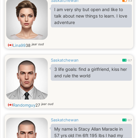
Saskatchewan
0.3
I am very shy but open and like to
talk about new things to learn. I love
adventure
jaar oud
Lina99
38
Saskatchewan
0.7
3 life goals: find a girlfriend, kiss her
and rule the world
jaar oud
Randomguy
27
Saskatchewan
0.7
My name is Stacy Allan Maracle in
57 yrs old I'm 6ft 195 lbs I had my