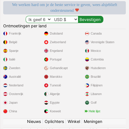
We werken hard om je de beste service te geven, wees alsjeblieft
ondersteunend
Ontmoetingen per land
Frankrijk
Duitsland
Canada
België
Zwitserland
Verenigde Staten
Spanje
Engeland
Mexico
Italië
Portugal
Colombia
Zweden
Gehandicapt
Huisdieren
Australië
Marokko
Brazilië
Nederland
Tunesië
Filipijnen
Oostenrijk
Algerije
Libanon
Japan
Egypte
Golf
China
Koeweit
Hele lijst
Nieuws
|
Oplichters
|
Winkel
|
Meningen