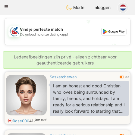
Handi Space
Toggle
Mode
Inloggen
navigation
💖
Vind je perfecte match
Download nu onze dating-app!
💖
💕
💕
Ledenafbeeldingen zijn privé - alleen zichtbaar voor
geauthenticeerde gebruikers
Saskatchewan
0.6
I am an honest and good Christian
who loves being surrounded by
family, friends, and holidays. I am
ready for a serious relationship and I
really look forward to starting that
with the right person.. I am outgoing
jaar oud
Rose000
41
and very spontaneous.