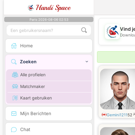
Handi Space
Paris 2026-08-06 02:53
Vind j
Downloa
Home
Zoeken
Alle profielen
Matchmaker
Kaart gebruiken
Mijn Berichten
j
Gemini1211
52
Chat