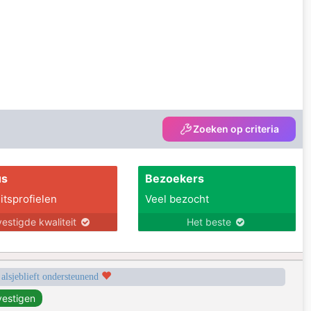
Zoeken op criteria
us
Bezoekers
itsprofielen
Veel bezocht
estigde kwaliteit
Het beste
 alsjeblieft ondersteunend