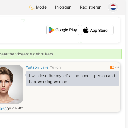
Mode
Inloggen
Registreren
💖
💕
 geauthenticeerde gebruikers
Watson Lake
Yukon
0.4
I will describe myself as an honest person and
hardworking woman
jaar oud
h028
38