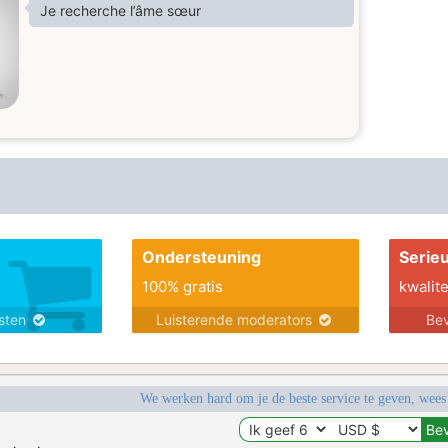
smile in the world. Please, find me.
Je recherche l’âme sœur
Ondersteuning
Serie
100% gratis
kwalite
nsten
Luisterende moderators
Bev
We werken hard om je de beste service te geven, wees