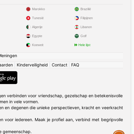
Marokko
Brazilië
Tunesië
Filipijnen
Algerije
Libanon
Egypte
Golf
Koeweit
Hele lijst
Meningen
aarden
|
Kinderveiligheid
|
Contact
|
FAQ
en verbinden voor vriendschap, gezelschap en betekenisvolle
omen in vele vormen.
n en degenen die unieke perspectieven, kracht en veerkracht
en voor iedereen. Maak je profiel aan, verbind met begripvolle
me gemeenschap.
Assistance