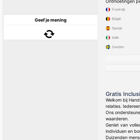
Ontmoetingen pe
Frankrijk
België
Geef je mening
Spanje
Italië
Zweden
Gratis Inclu
Welkom bij Hand
relaties. Iedere
Ons ondersteune
waarderen.
Geniet van volle
individuen en bo
Duizenden mens