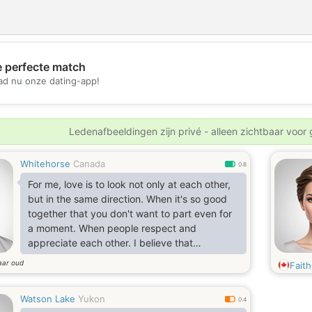
e perfecte match
💖
d nu onze dating-app!
💕
Ledenafbeeldingen zijn privé - alleen zichtbaar voor
Whitehorse
Canada
0.8
For me, love is to look not only at each other,
but in the same direction. When it's so good
together that you don't want to part even for
a moment. When people respect and
appreciate each other. I believe that
somewhere in the world there is my woman,
aar oud
Fait
the one and only one for all roles: my partner,
friend, wife and lover. Maybe he is reading
Watson Lake
Yukon
these lines now and smiling the most beautiful
0.4