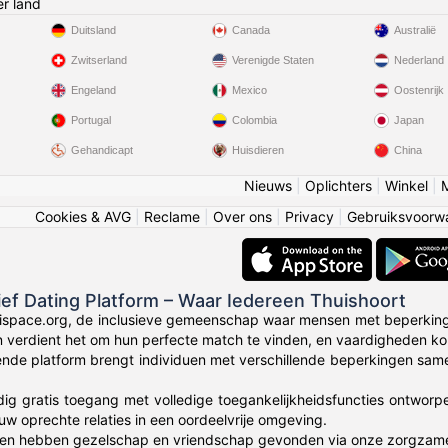
r land
Duitsland
Canada
Australië
Zwitserland
Verenigde Staten
Nederland
Engeland
Mexico
Oostenrijk
Portugal
Colombia
Japan
Gehandicapt
Huisdieren
China
Nieuws
|
Oplichters
|
Winkel
|
Cookies & AVG
|
Reclame
|
Over ons
|
Privacy
|
Gebruiksvoorw
sief Dating Platform – Waar Iedereen Thuishoort
ispace.org, de inclusieve gemeenschap waar mensen met beperking
en verdient het om hun perfecte match te vinden, en vaardigheden k
nde platform brengt individuen met verschillende beperkingen same
dig gratis toegang met volledige toegankelijkheidsfuncties ontworp
uw oprechte relaties in een oordeelvrije omgeving.
en hebben gezelschap en vriendschap gevonden via onze zorgza