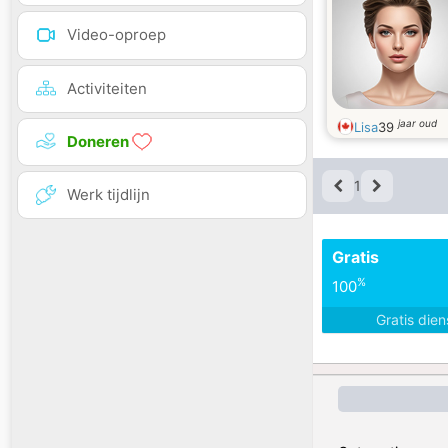
Video-oproep
Activiteiten
jaar oud
Lisa
39
Doneren
1
Werk tijdlijn
Gratis
%
100
Gratis die