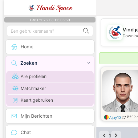
Handi Space
Paris 2026-08-06 06:59
Vind j
Downloa
Home
Zoeken
Alle profielen
Matchmaker
Kaart gebruiken
Mijn Berichten
jaar ou
Ajay13
27
Chat
1