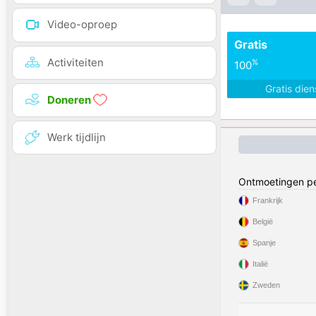
Video-oproep
Gratis
Activiteiten
%
100
Gratis die
Doneren
Werk tijdlijn
Ontmoetingen pe
Frankrijk
België
Spanje
Italië
Zweden