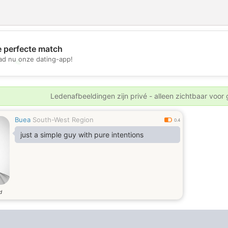
e perfecte match
d nu onze dating-app!
💖
💕
Ledenafbeeldingen zijn privé - alleen zichtbaar voor
Buea
South-West Region
0.4
just a simple guy with pure intentions
d