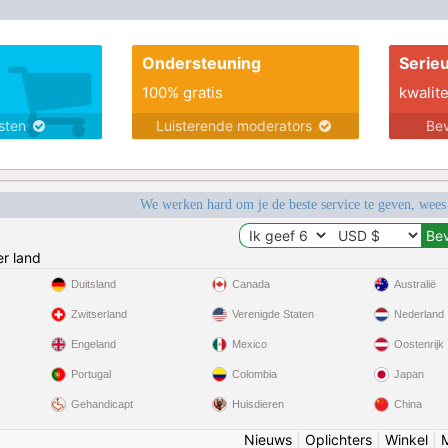
Ondersteuning
Serie
100% gratis
kwalite
nsten
Luisterende moderators
Bev
We werken hard om je de beste service te geven, wees
r land
Duitsland
Canada
Australië
Zwitserland
Verenigde Staten
Nederland
Engeland
Mexico
Oostenrijk
Portugal
Colombia
Japan
Gehandicapt
Huisdieren
China
Nieuws
|
Oplichters
|
Winkel
|