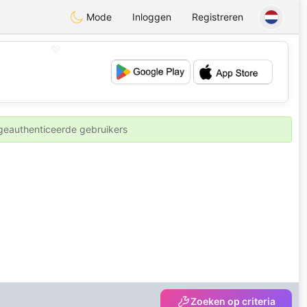
Mode
Inloggen
Registreren
💖
💕
 geauthenticeerde gebruikers
Zoeken op criteria