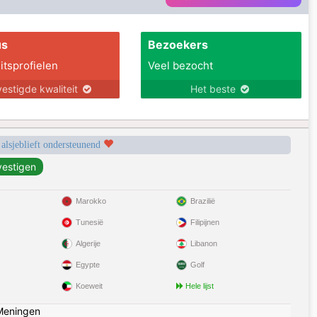
us
Bezoekers
itsprofielen
Veel bezocht
estigde kwaliteit
Het beste
 alsjeblieft ondersteunend
Marokko
Brazilië
Tunesië
Filipijnen
Algerije
Libanon
Egypte
Golf
Koeweit
Hele lijst
Meningen