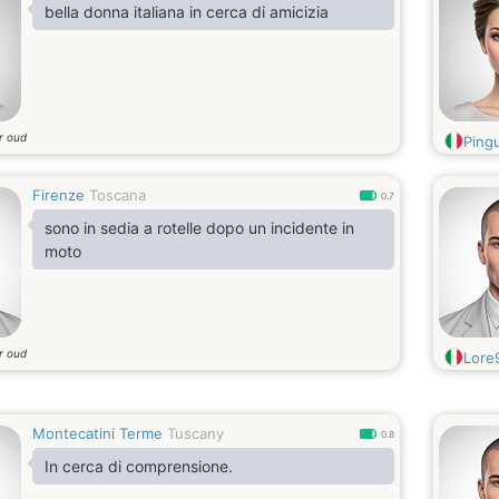
bella donna italiana in cerca di amicizia
r oud
Ping
Firenze
Toscana
0.7
sono in sedia a rotelle dopo un incidente in
moto
r oud
Lore
Montecatini Terme
Tuscany
0.8
In cerca di comprensione.