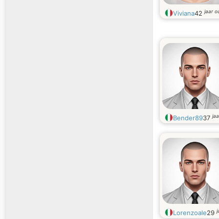
jaar o
Viviana
42
ja
Bender89
37
j
Lorenzoale
29