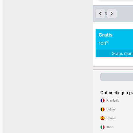
1
Gratis
%
100
Gratis die
Ontmoetingen pe
Frankrijk
België
Spanje
Italië