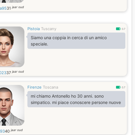
jaar oud
la95
31
Pistoia
Tuscany
0.7
Siamo una coppia in cerca di un amico
speciale.
jaar oud
023
37
Firenze
Toscana
0.7
mi chiamo Antonello ho 30 anni. sono
simpatico. mi piace conoscere persone nuove
jaar oud
o93
40