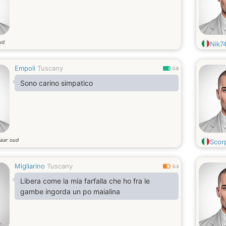
ud
Nik7
Empoli
Tuscany
0.8
Sono carino simpatico
jaar oud
Scor
Migliarino
Tuscany
0.3
Libera come la mia farfalla che ho fra le
gambe ingorda un po maialina