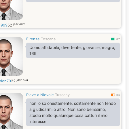
jaar oud
4999
52
Firenze
Toscana
0.7
Uomo affidabile, divertente, giovanile, magro,
169
jaar oud
pion70
22
Pieve a Nievole
Tuscany
0.6
non lo so onestamente, solitamente non tendo
a giudicarmi o altro. Non sono bellissimo,
studio molto qualunque cosa catturi il mio
interesse