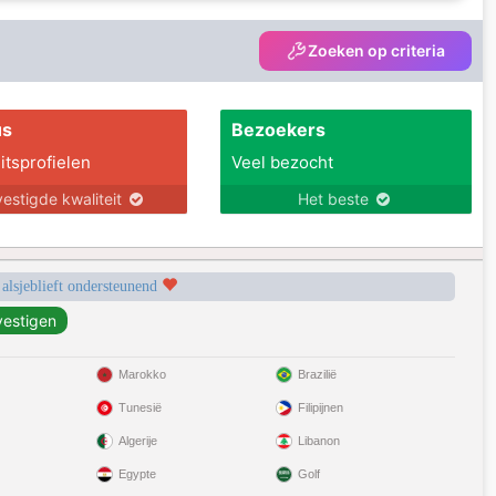
Zoeken op criteria
us
Bezoekers
itsprofielen
Veel bezocht
estigde kwaliteit
Het beste
 alsjeblieft ondersteunend
Marokko
Brazilië
Tunesië
Filipijnen
Algerije
Libanon
Egypte
Golf