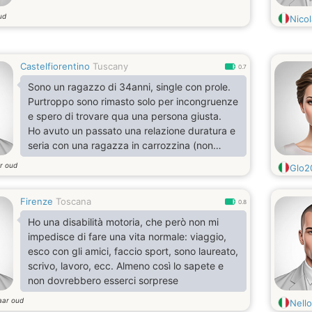
ud
Nico
Castelfiorentino
Tuscany
0.7
Sono un ragazzo di 34anni, single con prole.
Purtroppo sono rimasto solo per incongruenze
e spero di trovare qua una persona giusta.
Ho avuto un passato una relazione duratura e
seria con una ragazza in carrozzina (non
entro in dettagli per privacy) e dopo tempo
ar oud
Glo2
vorrei non sentirmi più solo
Firenze
Toscana
0.8
Ho una disabilità motoria, che però non mi
impedisce di fare una vita normale: viaggio,
esco con gli amici, faccio sport, sono laureato,
scrivo, lavoro, ecc. Almeno così lo sapete e
non dovrebbero esserci sorprese
aar oud
Nell