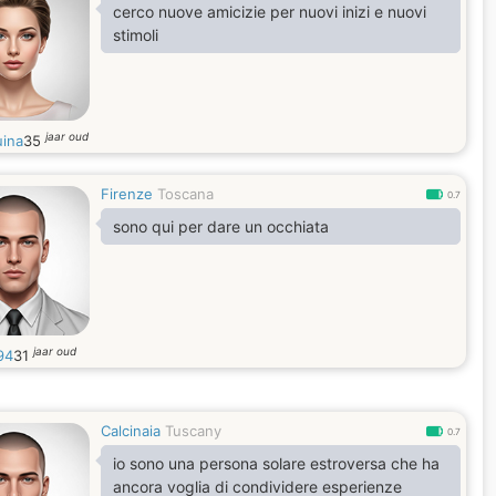
cerco nuove amicizie per nuovi inizi e nuovi
stimoli
jaar oud
uina
35
Firenze
Toscana
0.7
sono qui per dare un occhiata
jaar oud
94
31
Calcinaia
Tuscany
0.7
io sono una persona solare estroversa che ha
ancora voglia di condividere esperienze