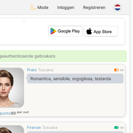
Mode
Inloggen
Registreren
💖
💕
 geauthenticeerde gebruikers
Prato
Toscana
0.6
Romantica, sensibile, orgogliosa, testarda
jaar oud
punto
89
Firenze
Toscana
0.8