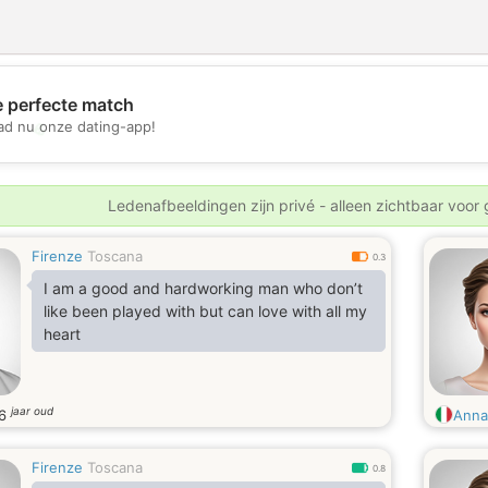
e perfecte match
💖
d nu onze dating-app!
💕
Ledenafbeeldingen zijn privé - alleen zichtbaar voor
Firenze
Toscana
0.3
I am a good and hardworking man who don’t
like been played with but can love with all my
heart
jaar oud
6
Anna
Firenze
Toscana
0.8