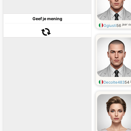
Geef je mening
jaar o
Ggiusti
56
Decolte483
54