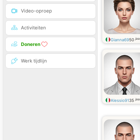
Video-oproep
Activiteiten
jaa
Gianna69
50
Doneren
Werk tijdlijn
jaa
Alessio91
35