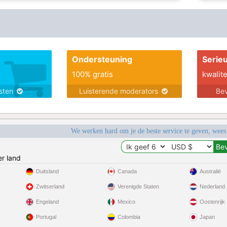
Ondersteuning
Serie
100% gratis
kwalite
nsten
Luisterende moderators
Bev
We werken hard om je de beste service te geven, wees
r land
Duitsland
Canada
Australië
Zwitserland
Verenigde Staten
Nederland
Engeland
Mexico
Oostenrijk
Portugal
Colombia
Japan