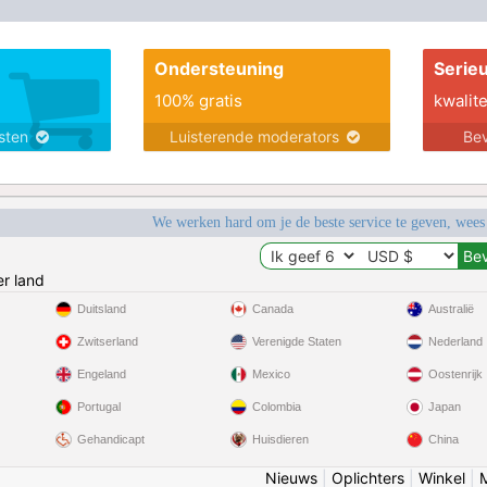
Ondersteuning
Serie
100% gratis
kwalite
nsten
Luisterende moderators
Bev
We werken hard om je de beste service te geven, wees
r land
Duitsland
Canada
Australië
Zwitserland
Verenigde Staten
Nederland
Engeland
Mexico
Oostenrijk
Portugal
Colombia
Japan
Gehandicapt
Huisdieren
China
Nieuws
|
Oplichters
|
Winkel
|