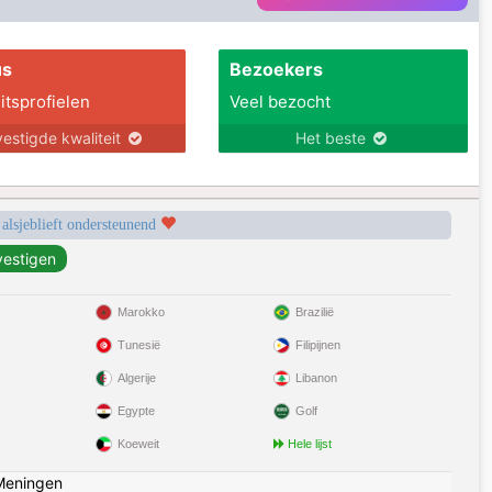
us
Bezoekers
itsprofielen
Veel bezocht
estigde kwaliteit
Het beste
 alsjeblieft ondersteunend
Marokko
Brazilië
Tunesië
Filipijnen
Algerije
Libanon
Egypte
Golf
Koeweit
Hele lijst
Meningen