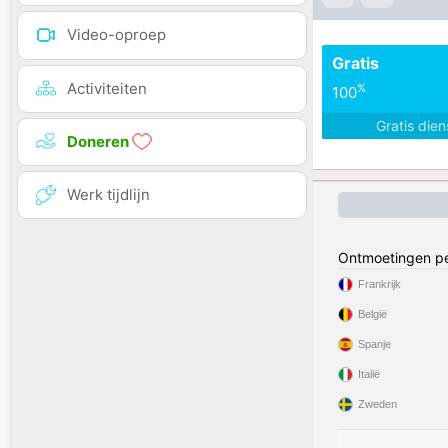
Video-oproep
Gratis
Activiteiten
%
100
Gratis die
Doneren
Werk tijdlijn
Ontmoetingen pe
Frankrijk
België
Spanje
Italië
Zweden