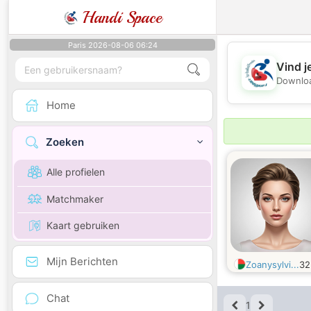
Handi Space
Paris 2026-08-06 06:24
Vind j
Downloa
Home
Zoeken
Alle profielen
Matchmaker
Kaart gebruiken
Mijn Berichten
Zoanysylvi...
3
Chat
1