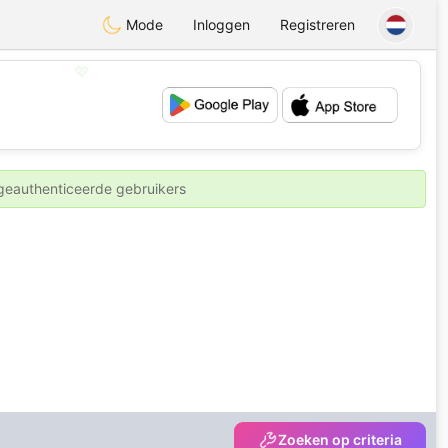
Mode
Inloggen
Registreren
💖
💕
 geauthenticeerde gebruikers
Zoeken op criteria