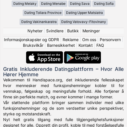
Dating Melaky
Dating Menabe
Dating Sava
Dating Sofia
Dating Toliara Province
Dating Upper Matsiatra
Dating Vakinankaratra
Dating Vatovavy-Fitovinany
Nyheter
|
Svindlere
|
Butikk
|
Meninger
Informasjonskapsler og GDPR
|
Reklame
|
Om oss
|
Personvern
|
Bruksvilkår
|
Barnesikkerhet
|
Kontakt
|
FAQ
Gratis Inkluderende Datingplattform – Hvor Alle
Hører Hjemme
Velkommen til Handispace.org, det inkluderende fellesskapet
hvor mennesker med funksjonshemninger kobler til for
vennskap, følgeskap og meningsfulle forhold. Alle fortjener å
finne sin perfekte match, og evner kommer i mange former.
Vår støttende plattform bringer sammen individer med ulike
funksjonshemninger og de som verdsetter unike perspektiver,
styrke og motstandskraft.
Nyt helt gratis tilgang med fulle tilgjengelighetsfunksjoner
designet for alle. Opprett din profil, koble til med forståelsesfulle