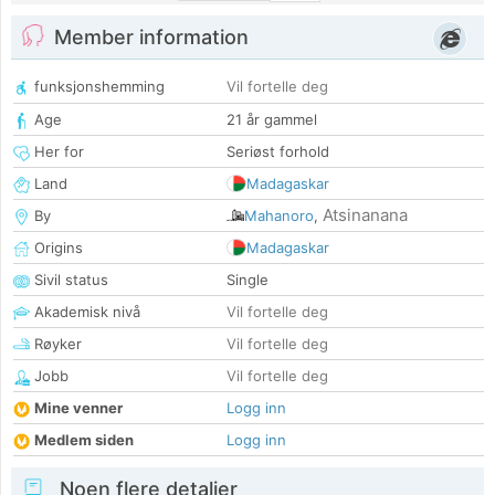
Member information
funksjonshemming
Vil fortelle deg
Age
21 år gammel
Her for
Seriøst forhold
Land
Madagaskar
Atsinanana
By
Mahanoro
,
Origins
Madagaskar
Sivil status
Single
Akademisk nivå
Vil fortelle deg
Røyker
Vil fortelle deg
Jobb
Vil fortelle deg
Mine venner
Logg inn
Medlem siden
Logg inn
Noen flere detaljer