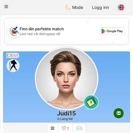
Handi Space
Toggle
Mode
Logg inn
navigation
💖
Finn din perfekte match
💖
Last ned vår datingapp nå!
💕
💕
0.1/1
0
Judi15
Lang tid
1