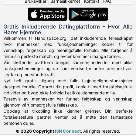
Bruksvilkår
|
Barnesikkerhet
|
Kontakt
|
FAQ
Gratis Inkluderende Datingplattform – Hvor Alle
Hører Hjemme
Velkommen til Handispace.org, det inkluderende fellesskapet
hvor mennesker med funksjonshemninger kobler til for
vennskap, følgeskap og meningsfulle forhold. Alle fortjener å
finne sin perfekte match, og evner kommer i mange former.
Vår støttende plattform bringer sammen individer med ulike
funksjonshemninger og de som verdsetter unike perspektiver,
styrke og motstandskraft.
Nyt helt gratis tilgang med fulle tilgjengelighetsfunksjoner
designet for alle. Opprett din profil, koble til med forståelsesfulle
individer og bygg ekte forhold i et ikke-dømmende miljø.
Tusenvis av mennesker har funnet følgeskap og vennskap
gjennom vårt omsorgsfulle fellesskap.
Oppdag at tilkobling ikke kjenner grenser. Din perfekte
forståelsesfulle partner venter på å møte den fantastiske
personen du er.
© 2026 Copyright
ISN Connect
.
All rights reserved.