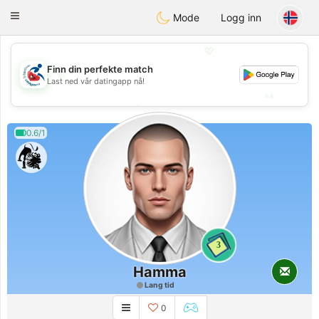
Handi Space
Toggle
Mode
Logg inn
navigation
💖
Finn din perfekte match
💖
Last ned vår datingapp nå!
💕
💕
0.6/1
3
Hamma
Lang tid
0