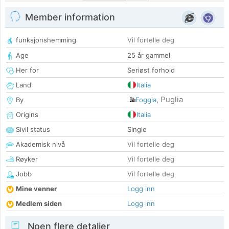
Member information
funksjonshemming
Vil fortelle deg
Age
25 år gammel
Her for
Seriøst forhold
Land
Italia
Puglia
By
Foggia
,
Origins
Italia
Sivil status
Single
Akademisk nivå
Vil fortelle deg
Røyker
Vil fortelle deg
Jobb
Vil fortelle deg
Mine venner
Logg inn
Medlem siden
Logg inn
Noen flere detaljer