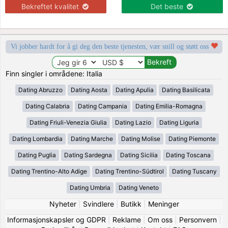
Bekreftet kvalitet
Det beste
Vi jobber hardt for å gi deg den beste tjenesten, vær snill og støtt oss
Finn singler i områdene: Italia
Dating Abruzzo
Dating Aosta
Dating Apulia
Dating Basilicata
Dating Calabria
Dating Campania
Dating Emilia-Romagna
Dating Friuli-Venezia Giulia
Dating Lazio
Dating Liguria
Dating Lombardia
Dating Marche
Dating Molise
Dating Piemonte
Dating Puglia
Dating Sardegna
Dating Sicilia
Dating Toscana
Dating Trentino-Alto Adige
Dating Trentino-Südtirol
Dating Tuscany
Dating Umbria
Dating Veneto
Nyheter
|
Svindlere
|
Butikk
|
Meninger
Informasjonskapsler og GDPR
|
Reklame
|
Om oss
|
Personvern
|