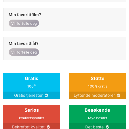
Min favorittfilm?
Vil fortelle deg
Min favorittlåt?
Vil fortelle deg
Gratis
Støtte
%
100
100% gratis
Gratis tjenester
Lyttende moderatorer
Seriøs
Besøkende
kvalitetsprofiler
Mye besøkt
Bekreftet kvalitet
Det beste