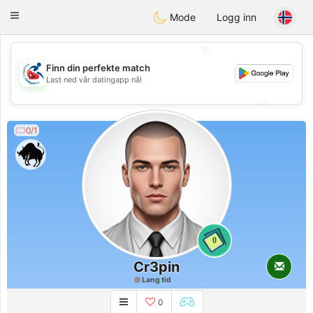
Handi Space
Toggle
Mode
Logg inn
navigation
💖
Finn din perfekte match
💖
Last ned vår datingapp nå!
💕
💕
0/1
0
Cr3pin
Lang tid
0