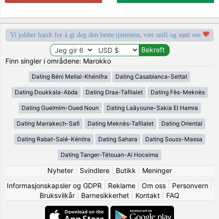
Vi jobber hardt for å gi deg den beste tjenesten, vær snill og støtt oss
Finn singler i områdene: Marokko
Dating Béni Mellal-Khénifra
Dating Casablanca-Settat
Dating Doukkala-Abda
Dating Draa-Tafilalet
Dating Fès-Meknès
Dating Guelmim-Oued Noun
Dating Laâyoune-Sakia El Hamra
Dating Marrakech-Safi
Dating Meknès-Tafilalet
Dating Oriental
Dating Rabat-Salé-Kénitra
Dating Sahara
Dating Souss-Massa
Dating Tanger-Tétouan-Al Hoceima
Nyheter
|
Svindlere
|
Butikk
|
Meninger
Informasjonskapsler og GDPR
|
Reklame
|
Om oss
|
Personvern
|
Bruksvilkår
|
Barnesikkerhet
|
Kontakt
|
FAQ