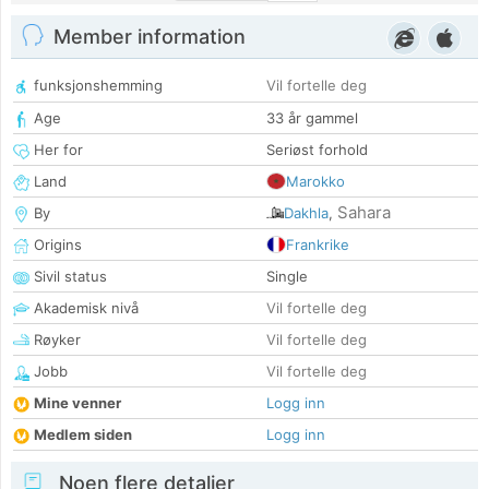
Member information
funksjonshemming
Vil fortelle deg
Age
33 år gammel
Her for
Seriøst forhold
Land
Marokko
Sahara
By
Dakhla
,
Origins
Frankrike
Sivil status
Single
Akademisk nivå
Vil fortelle deg
Røyker
Vil fortelle deg
Jobb
Vil fortelle deg
Mine venner
Logg inn
Medlem siden
Logg inn
Noen flere detaljer