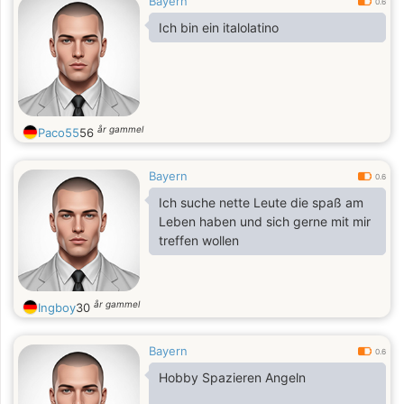
Bayern
0.6
Ich bin ein italolatino
år gammel
Paco55
56
Bayern
0.6
Ich suche nette Leute die spaß am
Leben haben und sich gerne mit mir
treffen wollen
år gammel
Ingboy
30
Bayern
0.6
Hobby Spazieren Angeln