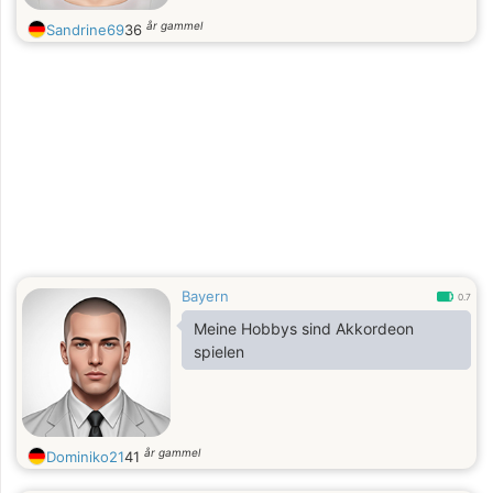
år gammel
Sandrine69
36
Bayern
0.7
Meine Hobbys sind Akkordeon
spielen
år gammel
Dominiko21
41