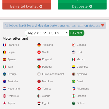
Bekreftet kvalitet
Det beste
Vi jobber hardt for å gi deg den beste tjenesten, vær snill og støtt oss
Møter etter land
Frankrike
Tyskland
Canada
Belgia
Sveits
USA
Spania
England
Mexico
Italia
Portugal
Colombia
Sverige
Funksjonshemmet
Kjæledyr
Australia
Marokko
Brasil
Nederland
Tunisia
Filippinene
Østerrike
Algerie
Libanon
Japan
Egypt
Gulfen