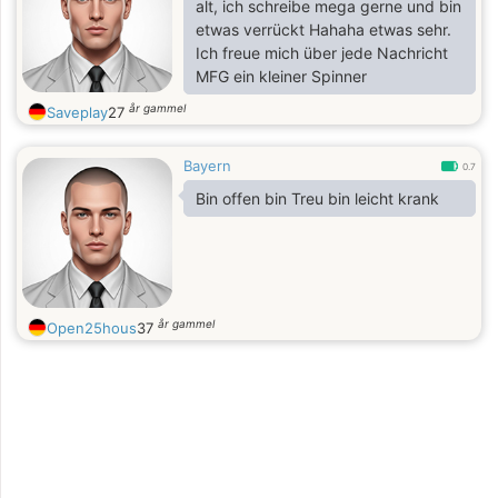
und Kneipen geht. Dann
alt, ich schreibe mega gerne und bin
melde dich doch bei mir!
etwas verrückt Hahaha etwas sehr.
Ich freue mich über jede Nachricht
MFG ein kleiner Spinner
år gammel
Saveplay
27
Gruß
ADLERFEUERVOGEL
Bayern
0.7
Bin offen bin Treu bin leicht krank
år gammel
Open25hous
37