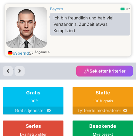
Bayern
0.7
Ich bin freundlich und hab viel
Verständnis. Zur Zeit etwas
Kompliziert
år gammel
69bernd
57
1
Søk etter kriterier
Gratis
Støtte
%
100
100% gratis
Gratis tjenester
Lyttende moderatorer
Seriøs
Besøkende
kvalitetsprofiler
Mye besøkt