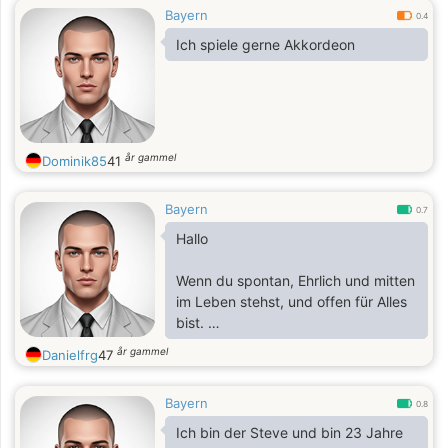
Bayern
0.4
Ich spiele gerne Akkordeon
år gammel
Dominik85
41
Bayern
0.7
Hallo
Wenn du spontan, Ehrlich und mitten
im Leben stehst, und offen für Alles
bist.
Die kein Mitleid hat dass die Anzeige
år gammel
Danielfrg
47
von einem Kontaktfreudigen
Körperbehinderten
Bayern
Rollifahrer kommt, der auf Partys,
0.8
Volksfeste, Konzerte, Kinos
Ich bin der Steve und bin 23 Jahre