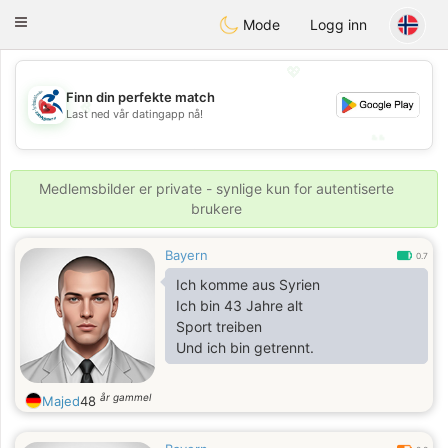
Handi Space
Toggle
Mode
Logg inn
navigation
💖
Finn din perfekte match
💖
Last ned vår datingapp nå!
💕
💕
Medlemsbilder er private - synlige kun for autentiserte
brukere
Bayern
0.7
Ich komme aus Syrien
Ich bin 43 Jahre alt
Sport treiben
Und ich bin getrennt.
år gammel
Majed
48