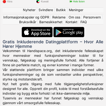
Kina
Kuwait
Hele listen
Nyheter
|
Svindlere
|
Butikk
|
Meninger
Informasjonskapsler og GDPR
|
Reklame
|
Om oss
|
Personvern
|
Bruksvilkår
|
Barnesikkerhet
|
Kontakt
|
FAQ
Gratis Inkluderende Datingplattform – Hvor Alle
Hører Hjemme
Velkommen til Handispace.org, det inkluderende fellesskapet
hvor mennesker med funksjonshemninger kobler til for
vennskap, følgeskap og meningsfulle forhold. Alle fortjener å
finne sin perfekte match, og evner kommer i mange former.
Vår støttende plattform bringer sammen individer med ulike
funksjonshemninger og de som verdsetter unike perspektiver,
styrke og motstandskraft.
Nyt helt gratis tilgang med fulle tilgjengelighetsfunksjoner
designet for alle. Opprett din profil, koble til med forståelsesfulle
individer og bygg ekte forhold i et ikke-dømmende miljø.
Tusenvis av mennesker har funnet følgeskap og vennskap
gjennom vårt omsorgsfulle fellesskap.