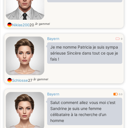
år gammel
Niklas200
20
Bayern
0
Je me nomme Patricia je suis sympa
sérieuse Sincère dans tout ce que je
fais !
år gammel
Schlosse
27
Bayern
0.3
Salut comment allez vous moi c’est
Sandrine je suis une femme
célibataire à la recherche d’un
homme