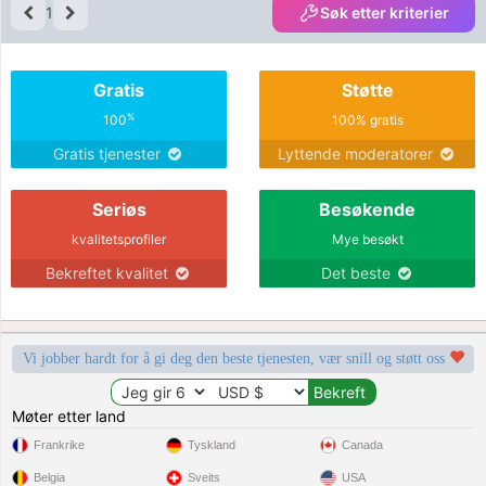
1
Søk etter kriterier
Gratis
Støtte
%
100
100% gratis
Gratis tjenester
Lyttende moderatorer
Seriøs
Besøkende
kvalitetsprofiler
Mye besøkt
Bekreftet kvalitet
Det beste
Vi jobber hardt for å gi deg den beste tjenesten, vær snill og støtt oss
Møter etter land
Frankrike
Tyskland
Canada
Belgia
Sveits
USA