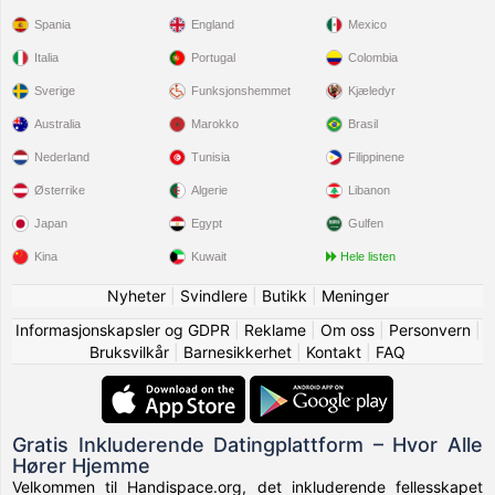
Spania
England
Mexico
Italia
Portugal
Colombia
Sverige
Funksjonshemmet
Kjæledyr
Australia
Marokko
Brasil
Nederland
Tunisia
Filippinene
Østerrike
Algerie
Libanon
Japan
Egypt
Gulfen
Kina
Kuwait
Hele listen
Nyheter
|
Svindlere
|
Butikk
|
Meninger
Informasjonskapsler og GDPR
|
Reklame
|
Om oss
|
Personvern
|
Bruksvilkår
|
Barnesikkerhet
|
Kontakt
|
FAQ
Gratis Inkluderende Datingplattform – Hvor Alle
Hører Hjemme
Velkommen til Handispace.org, det inkluderende fellesskapet