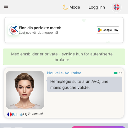
Handi Space
Toggle
Mode
Logg inn
navigation
💖
Finn din perfekte match
Last ned vår datingapp nå!
💖
💕
💕
Medlemsbilder er private - synlige kun for autentiserte
brukere
Nouvelle-Aquitaine
0.9
Hemiplégie suite a un AVC, une
mains gauche valide.
år gammel
Babet
68