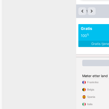
1
Gratis
%
100
Gratis tjen
Møter etter land
Frankrike
Belgia
Spania
Italia