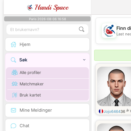
Handi Space
Paris 2026-08-06 16:58
Finn d
Last ne
Hjem
Søk
Alle profiler
Matchmaker
Bruk kartet
Mine Meldinger
år
Jojo6464
36
Chat