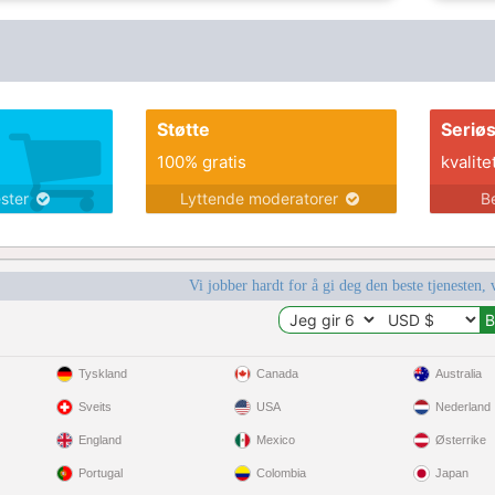
Støtte
Seriø
100% gratis
kvalite
ester
Lyttende moderatorer
B
Vi jobber hardt for å gi deg den beste tjenesten, 
Tyskland
Canada
Australia
Sveits
USA
Nederland
England
Mexico
Østerrike
Portugal
Colombia
Japan