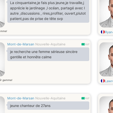
La cinquantaine,je fais plus jeune,je travaille,j
apprécie le jardinage ,l océan, partagé avec l
autre ,discussions , rires,profiter, ouvert,plutot
patient,pas de prise de tête svp
ammel
Ryan
Mont-de-Marsan
Nouvelle-Aquitaine
0.7
je recherche une femme sérieuse sincère
gentille et honnête calme
år gammel
Lawr
Mont-de-Marsan
Nouvelle-Aquitaine
0.7
jeune chanteur de 27ans