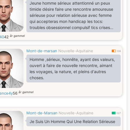
Jeune homme sérieux attentionné un peux
timide désire faire une rencontre amoureuse
sérieuse pour relation sérieuse avec femme
qui accepteras mon handicap les tocs:
troubles obsessionnel compulsif tics crises
d'angoisse...
år gammel
40
42
Mont-de-marsan
Nouvelle-Aquitaine
0.6
Homme ,sérieux, honnête, ayant des valeurs,
ouvert à faire de nouvelle rencontre, aimant
les voyages, la nature, et pleins d'autres
choses.
år gammel
ence4y
56
Mont-de-Marsan
Nouvelle-Aquitaine
0.7
Je Suis Un Homme Qui Une Relation Sérieuse