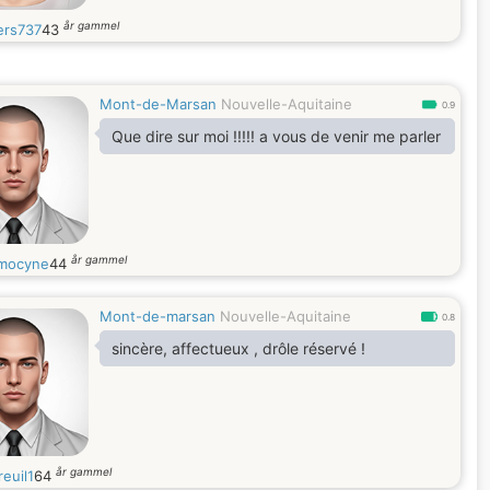
år gammel
ers737
43
Mont-de-Marsan
Nouvelle-Aquitaine
0.9
Que dire sur moi !!!!! a vous de venir me parler
år gammel
mocyne
44
Mont-de-marsan
Nouvelle-Aquitaine
0.8
sincère, affectueux , drôle réservé !
år gammel
euil1
64