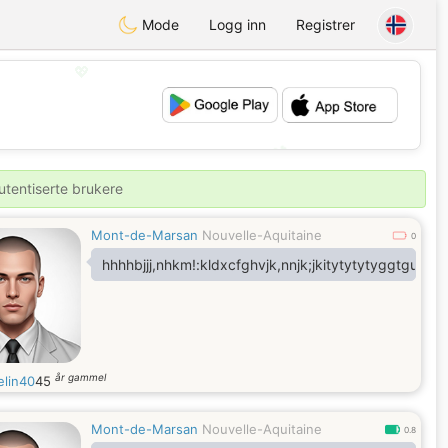
Mode
Logg inn
Registrer
💖
💕
utentiserte brukere
Mont-de-Marsan
Nouvelle-Aquitaine
0
hhhhbjjj,nhkm!:kldxcfghvjk,nnjk;jkitytytytyggtgujyyhi
år gammel
elin40
45
Mont-de-Marsan
Nouvelle-Aquitaine
0.8