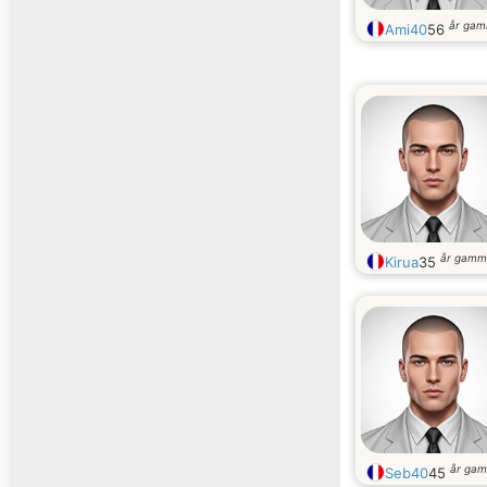
år gam
Ami40
56
år gamm
Kirua
35
år gam
Seb40
45