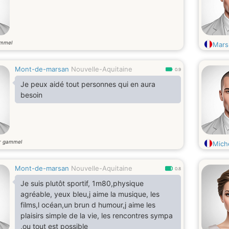
ammel
Mars
Mont-de-marsan
Nouvelle-Aquitaine
0.9
Je peux aidé tout personnes qui en aura
besoin
r gammel
Mich
Mont-de-marsan
Nouvelle-Aquitaine
0.8
Je suis plutôt sportif, 1m80,physique
agréable, yeux bleu,j aime la musique, les
films,l océan,un brun d humour,j aime les
plaisirs simple de la vie, les rencontres sympa
,ou tout est possible