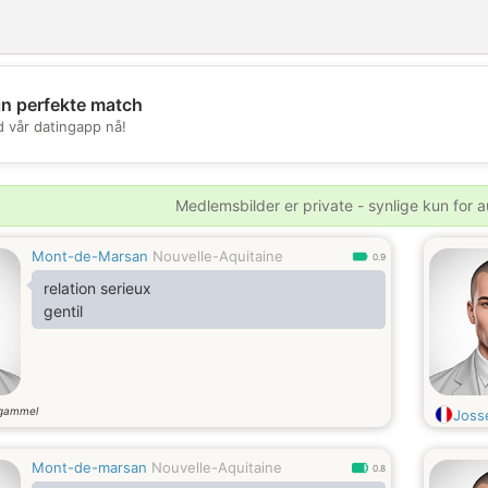
in perfekte match
💖
d vår datingapp nå!
💕
Medlemsbilder er private - synlige kun for a
Mont-de-Marsan
Nouvelle-Aquitaine
0.9
relation serieux
gentil
 gammel
Joss
Mont-de-marsan
Nouvelle-Aquitaine
0.8