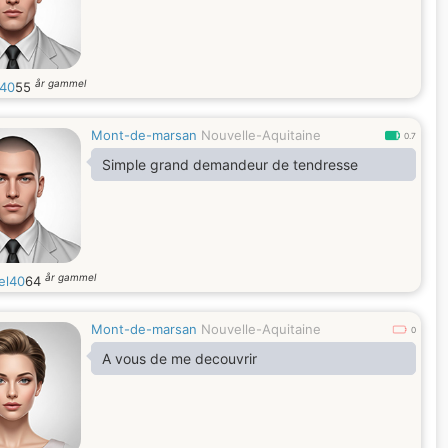
år gammel
40
55
Mont-de-marsan
Nouvelle-Aquitaine
0.7
Simple grand demandeur de tendresse
år gammel
el40
64
Mont-de-marsan
Nouvelle-Aquitaine
0
A vous de me decouvrir