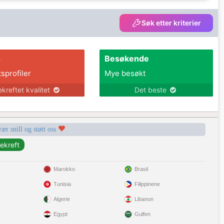
Søk etter kriterier
s
Besøkende
tsprofiler
Mye besøkt
ekreftet kvalitet
Det beste
vær snill og støtt oss
Marokko
Brasil
Tunisia
Filippinene
Algerie
Libanon
Egypt
Gulfen