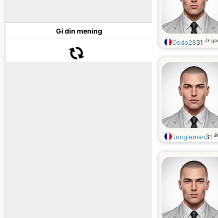
Gi din mening
år g
Dodo28
31
å
Jungleman
31