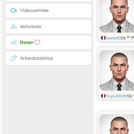
Videosamtale
Aktiviteter
år g
David40
56
Doner
Arbeidstidslinje
Yoyo40039
56