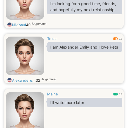
find right way to my heart and soul. I
I'm looking for a good time, friends,
am joyful, I am passionate and I am
and hopefully my next relationship.
real. I am a person who enjoys
år gammel
Nikipaul
40
Texas
0.5
I am Alexander Emily and I love Pets
år gammel
Alexandere...
32
Maine
0.8
I’ll write more later