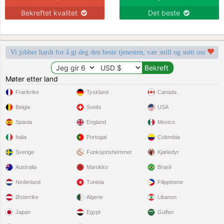
Bekreftet kvalitet
Det beste
Vi jobber hardt for å gi deg den beste tjenesten, vær snill og støtt oss
Møter etter land
Frankrike
Tyskland
Canada
Belgia
Sveits
USA
Spania
England
Mexico
Italia
Portugal
Colombia
Sverige
Funksjonshemmet
Kjæledyr
Australia
Marokko
Brasil
Nederland
Tunisia
Filippinene
Østerrike
Algerie
Libanon
Japan
Egypt
Gulfen