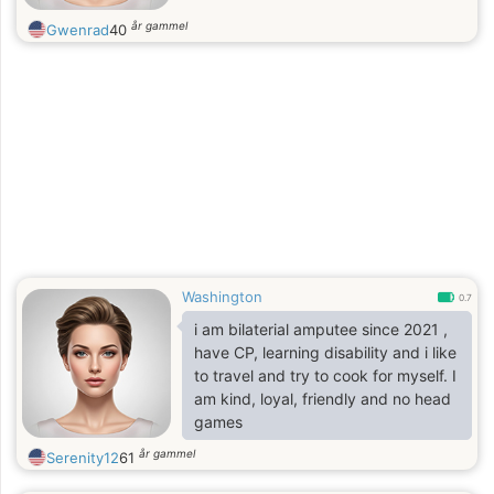
år gammel
Gwenrad
40
Washington
0.7
i am bilaterial amputee since 2021 ,
have CP, learning disability and i like
to travel and try to cook for myself. I
am kind, loyal, friendly and no head
games
år gammel
Serenity12
61