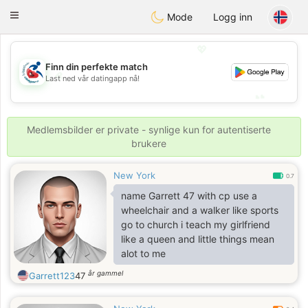
Handi Space
Toggle
Mode
Logg inn
navigation
💖
Finn din perfekte match
💖
Last ned vår datingapp nå!
💕
💕
Medlemsbilder er private - synlige kun for autentiserte
brukere
New York
0.7
name Garrett 47 with cp use a
wheelchair and a walker like sports
go to church i teach my girlfriend
like a queen and little things mean
alot to me
år gammel
Garrett123
47