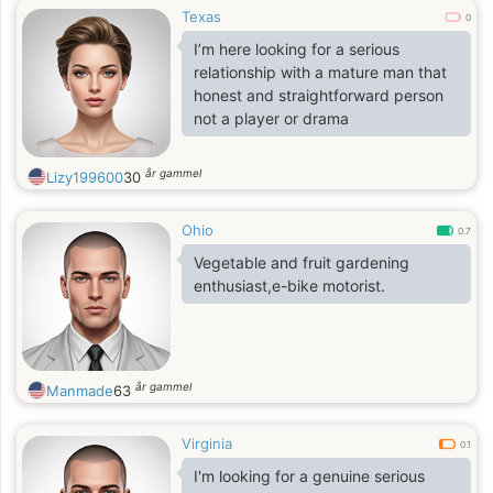
Texas
0
I’m here looking for a serious
relationship with a mature man that
honest and straightforward person
not a player or drama
år gammel
Lizy199600
30
Ohio
0.7
Vegetable and fruit gardening
enthusiast,e-bike motorist.
år gammel
Manmade
63
Virginia
0.1
I'm looking for a genuine serious