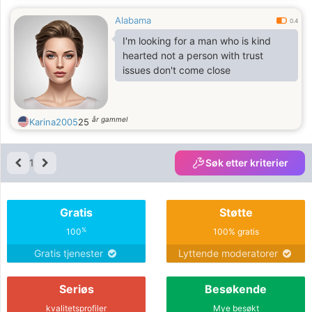
Alabama
0.4
I'm looking for a man who is kind
hearted not a person with trust
issues don't come close
år gammel
Karina2005
25
1
Søk etter kriterier
Gratis
Støtte
%
100
100% gratis
Gratis tjenester
Lyttende moderatorer
Seriøs
Besøkende
kvalitetsprofiler
Mye besøkt