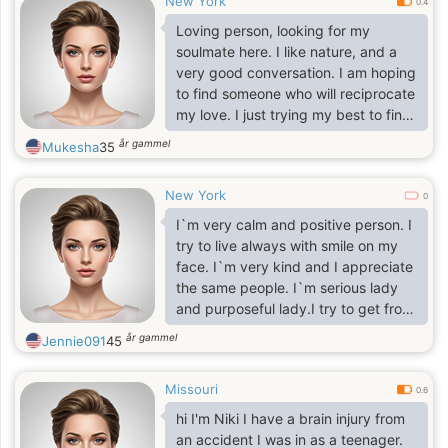
New York
0.4
Loving person, looking for my
soulmate here. I like nature, and a
very good conversation. I am hoping
to find someone who will reciprocate
my love. I just trying my best to find
that one person for me.
år gammel
Mukesha
35
New York
0
I`m very calm and positive person. I
try to live always with smile on my
face. I`m very kind and I appreciate
the same people. I`m serious lady
and purposeful lady.I try to get from
life everything positive and nice,
år gammel
Jennie091
45
because it is very important for me
nice and long life. I appreciate
Missouri
romantic so much, because I`m one
0.6
of the most romantic woman. I`ll be
hi I'm Niki I have a brain injury from
passionate with one person who`ll
an accident I was in as a teenager.