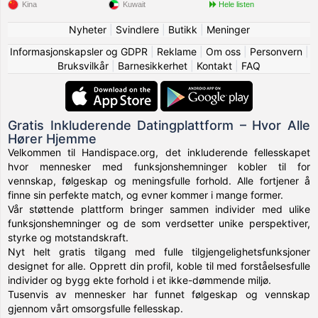
Kina
Kuwait
Hele listen
Nyheter
|
Svindlere
|
Butikk
|
Meninger
Informasjonskapsler og GDPR
|
Reklame
|
Om oss
|
Personvern
|
Bruksvilkår
|
Barnesikkerhet
|
Kontakt
|
FAQ
Gratis Inkluderende Datingplattform – Hvor Alle
Hører Hjemme
Velkommen til Handispace.org, det inkluderende fellesskapet
hvor mennesker med funksjonshemninger kobler til for
vennskap, følgeskap og meningsfulle forhold. Alle fortjener å
finne sin perfekte match, og evner kommer i mange former.
Vår støttende plattform bringer sammen individer med ulike
funksjonshemninger og de som verdsetter unike perspektiver,
styrke og motstandskraft.
Nyt helt gratis tilgang med fulle tilgjengelighetsfunksjoner
designet for alle. Opprett din profil, koble til med forståelsesfulle
individer og bygg ekte forhold i et ikke-dømmende miljø.
Tusenvis av mennesker har funnet følgeskap og vennskap
gjennom vårt omsorgsfulle fellesskap.