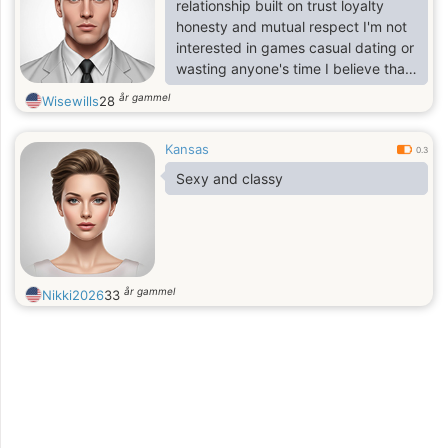
relationship built on trust loyalty
honesty and mutual respect I'm not
interested in games casual dating or
wasting anyone's time I believe that
a strong relationship comes from
år gammel
Wisewills
28
good communication understanding
support and commitment from both
Kansas
partners.
0.3
Sexy and classy
år gammel
Nikki2026
33