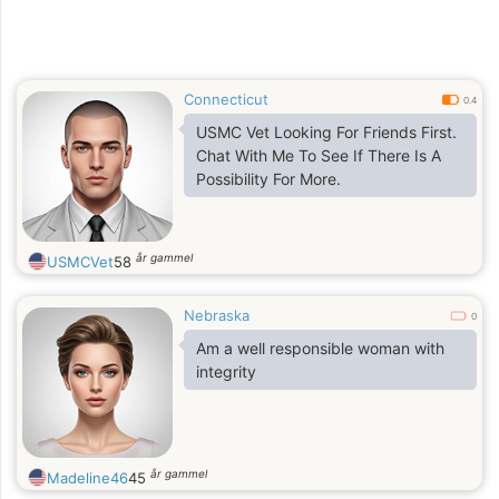
Connecticut
0.4
USMC Vet Looking For Friends First.
Chat With Me To See If There Is A
Possibility For More.
år gammel
USMCVet
58
Nebraska
0
Am a well responsible woman with
integrity
år gammel
Madeline46
45