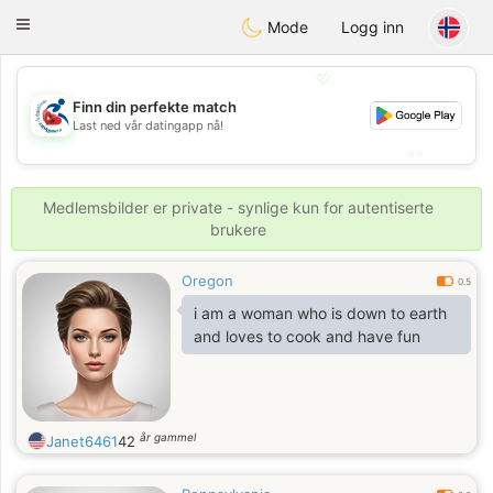
Handi Space
Toggle
Mode
Logg inn
navigation
💖
Finn din perfekte match
💖
Last ned vår datingapp nå!
💕
💕
Medlemsbilder er private - synlige kun for autentiserte
brukere
Oregon
0.5
i am a woman who is down to earth
and loves to cook and have fun
år gammel
Janet6461
42