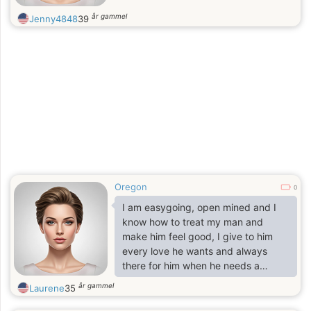
år gammel
Jenny4848
39
Oregon
0
I am easygoing, open mined and I
know how to treat my man and
make him feel good, I give to him
every love he wants and always
there for him when he needs a
shoulder to lean on.
år gammel
Laurene
35