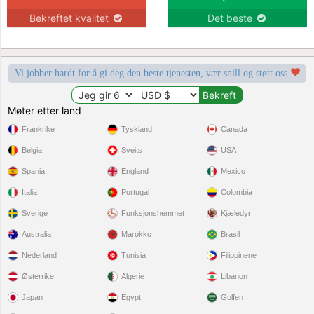
Bekreftet kvalitet
Det beste
Vi jobber hardt for å gi deg den beste tjenesten, vær snill og støtt oss
Møter etter land
Frankrike
Tyskland
Canada
Belgia
Sveits
USA
Spania
England
Mexico
Italia
Portugal
Colombia
Sverige
Funksjonshemmet
Kjæledyr
Australia
Marokko
Brasil
Nederland
Tunisia
Filippinene
Østerrike
Algerie
Libanon
Japan
Egypt
Gulfen