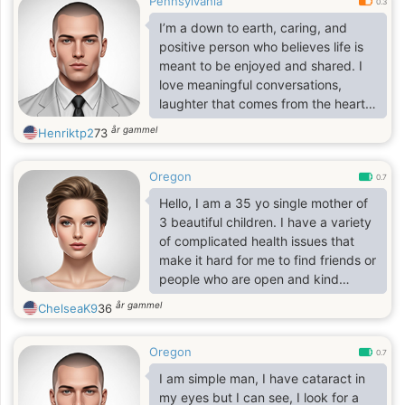
Pennsylvania
0.3
I’m a down to earth, caring, and
positive person who believes life is
meant to be enjoyed and shared. I
love meaningful conversations,
laughter that comes from the heart,
and making lasting memories with
år gammel
Henriktp2
73
people who matter. I’m someone
who values honesty, kindness, and a
Oregon
good sense of humor, and I try to
0.7
live each day with gratitude.
Hello, I am a 35 yo single mother of
3 beautiful children. I have a variety
of complicated health issues that
make it hard for me to find friends or
people who are open and kind
hearted. I am open minded and
år gammel
ChelseaK9
36
honest. Not judgmental, never look
down or belittle somone who has
Oregon
any kind of disability or issues. I am
0.7
looking for fun outside of my
I am simple man, I have cataract in
circumstances.
my eyes but I can see, I look for a