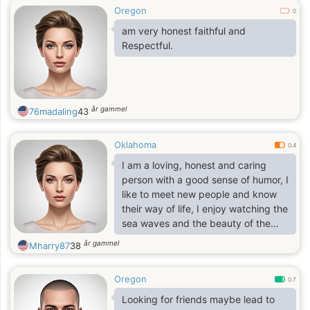
Oregon
0
am very honest faithful and
Respectful.
år gammel
76madaling
43
Oklahoma
0.4
I am a loving, honest and caring
person with a good sense of humor, I
like to meet new people and know
their way of life, I enjoy watching the
sea waves and the beauty of the
mountains and everything that
år gammel
Mharry87
38
nature has to offer.
Oregon
0.7
Looking for friends maybe lead to