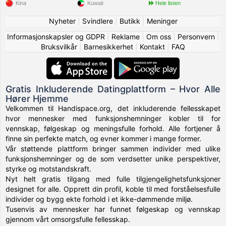
Kina
Kuwait
Hele listen
Nyheter
|
Svindlere
|
Butikk
|
Meninger
Informasjonskapsler og GDPR
|
Reklame
|
Om oss
|
Personvern
|
Bruksvilkår
|
Barnesikkerhet
|
Kontakt
|
FAQ
Gratis Inkluderende Datingplattform – Hvor Alle
Hører Hjemme
Velkommen til Handispace.org, det inkluderende fellesskapet
hvor mennesker med funksjonshemninger kobler til for
vennskap, følgeskap og meningsfulle forhold. Alle fortjener å
finne sin perfekte match, og evner kommer i mange former.
Vår støttende plattform bringer sammen individer med ulike
funksjonshemninger og de som verdsetter unike perspektiver,
styrke og motstandskraft.
Nyt helt gratis tilgang med fulle tilgjengelighetsfunksjoner
designet for alle. Opprett din profil, koble til med forståelsesfulle
individer og bygg ekte forhold i et ikke-dømmende miljø.
Tusenvis av mennesker har funnet følgeskap og vennskap
gjennom vårt omsorgsfulle fellesskap.