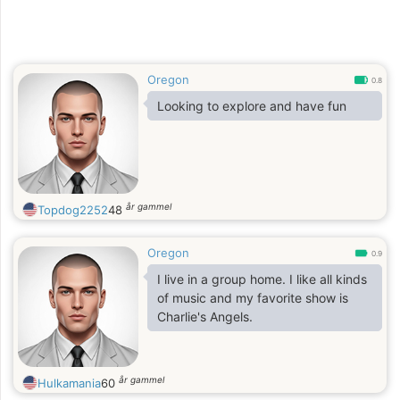
Oregon
0.8
Looking to explore and have fun
år gammel
Topdog2252
48
Oregon
0.9
I live in a group home. I like all kinds
of music and my favorite show is
Charlie's Angels.
år gammel
Hulkamania
60