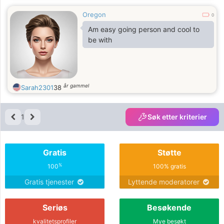
Oregon
0
Am easy going person and cool to
be with
år gammel
Sarah2301
38
1
Søk etter kriterier
Gratis
Støtte
%
100
100% gratis
Gratis tjenester
Lyttende moderatorer
Seriøs
Besøkende
kvalitetsprofiler
Mye besøkt