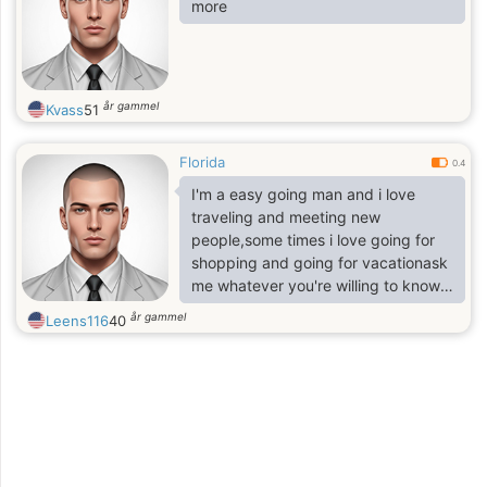
more
år gammel
Kvass
51
Florida
0.4
I'm a easy going man and i love
traveling and meeting new
people,some times i love going for
shopping and going for vacationask
me whatever you're willing to know
abut me
år gammel
Leens116
40