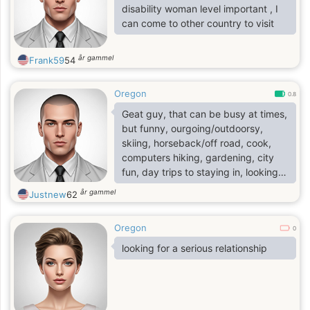
disability woman level important , I
can come to other country to visit
år gammel
Frank59
54
Oregon
0.8
Geat guy, that can be busy at times,
but funny, ourgoing/outdoorsy,
skiing, horseback/off road, cook,
computers hiking, gardening, city
fun, day trips to staying in, looking
for long-term, an empty nester, no
år gammel
Justnew
62
serial texter please, prefer phone
over text as I'm here to meet others,
Oregon
no indecisive please, let's get out
0
there and share the adventure.
looking for a serious relationship
Looking for growth, not ghosted