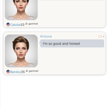
år gammel
Caluba
33
Arizona
0
I'm so good and honest
år gammel
Bankky
35