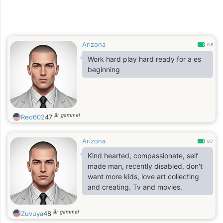
Arizona
0.8
Work hard play hard ready for a es
beginning
år gammel
Red602
47
Arizona
0.7
Kind hearted, compassionate, self
made man, recently disabled, don't
want more kids, love art collecting
and creating. Tv and movies.
år gammel
Zuvuya
48