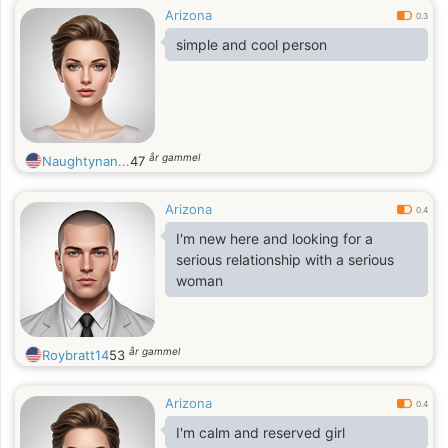
Arizona
0.3
simple and cool person
år gammel
Naughtynan...
47
Arizona
0.4
I'm new here and looking for a
serious relationship with a serious
woman
år gammel
Roybratt14
53
Arizona
0.4
I'm calm and reserved girl