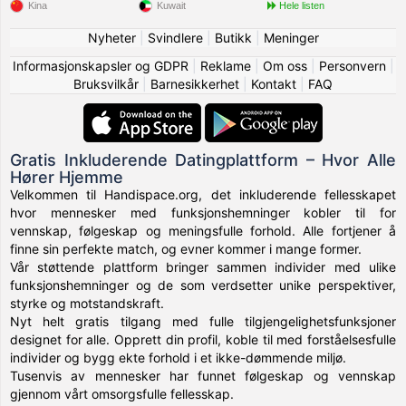
Kina
Kuwait
Hele listen
Nyheter
|
Svindlere
|
Butikk
|
Meninger
Informasjonskapsler og GDPR
|
Reklame
|
Om oss
|
Personvern
|
Bruksvilkår
|
Barnesikkerhet
|
Kontakt
|
FAQ
Gratis Inkluderende Datingplattform – Hvor Alle
Hører Hjemme
Velkommen til Handispace.org, det inkluderende fellesskapet
hvor mennesker med funksjonshemninger kobler til for
vennskap, følgeskap og meningsfulle forhold. Alle fortjener å
finne sin perfekte match, og evner kommer i mange former.
Vår støttende plattform bringer sammen individer med ulike
funksjonshemninger og de som verdsetter unike perspektiver,
styrke og motstandskraft.
Nyt helt gratis tilgang med fulle tilgjengelighetsfunksjoner
designet for alle. Opprett din profil, koble til med forståelsesfulle
individer og bygg ekte forhold i et ikke-dømmende miljø.
Tusenvis av mennesker har funnet følgeskap og vennskap
gjennom vårt omsorgsfulle fellesskap.