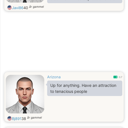
not date. it's going to be 10 years
år gammel
Javi86
40
since I want to go back and find
love again, I have not been with
another girl sexually since my ex-
wife and she was my first sexual
experience I believe I am a loyal
person and have a big heat I don't
know about dating much because
it's been so long so bear with me
Arizona
0.7
Up for anything. Have an attraction
to tenacious people
år gammel
Bj891
38