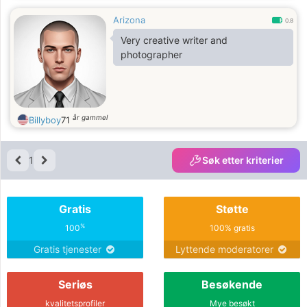
Arizona
0.8
Very creative writer and
photographer
år gammel
Billyboy
71
1
Søk etter kriterier
Gratis
Støtte
%
100
100% gratis
Gratis tjenester
Lyttende moderatorer
Seriøs
Besøkende
kvalitetsprofiler
Mye besøkt