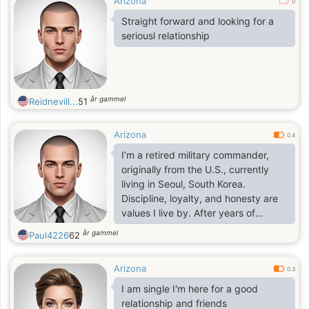
Arizona
0
Straight forward and looking for a
seriousl relationship
år gammel
Reidnevill...
51
Arizona
0.4
I’m a retired military commander,
originally from the U.S., currently
living in Seoul, South Korea.
Discipline, loyalty, and honesty are
values I live by. After years of
leadership and service, I’ve learned
år gammel
Paul4226
62
the importance of commitment and
communication.
Arizona
0.3
I am single I'm here for a good
relationship and friends