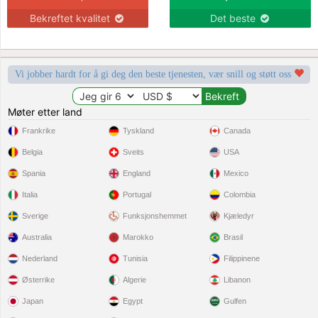
Bekreftet kvalitet
Det beste
Vi jobber hardt for å gi deg den beste tjenesten, vær snill og støtt oss
Møter etter land
Frankrike
Tyskland
Canada
Belgia
Sveits
USA
Spania
England
Mexico
Italia
Portugal
Colombia
Sverige
Funksjonshemmet
Kjæledyr
Australia
Marokko
Brasil
Nederland
Tunisia
Filippinene
Østerrike
Algerie
Libanon
Japan
Egypt
Gulfen