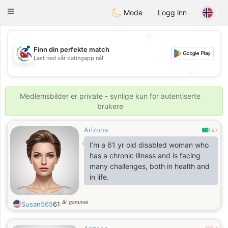
Handi Space
Toggle
Mode
Logg inn
navigation
💖
Finn din perfekte match
💖
Last ned vår datingapp nå!
💕
💕
Medlemsbilder er private - synlige kun for autentiserte
brukere
Arizona
0.7
I’m a 61 yr old disabled woman who
has a chronic illness and is facing
many challenges, both in health and
in life.
år gammel
Susan565
61