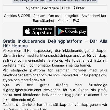
Dejta Pays de la Loire
Dejta Provence-Alpes-Côte d Azur
Nyheter
|
Bedragare
|
Butik
|
Åsikter
Cookies & GDPR
|
Reklam
|
Om oss
|
Integritet
|
Användarvillkor
|
Barnsäkerhet
|
Kontakt
|
FAQ
Gratis Inkluderande Dejtingplattform – Där Alla
Hör Hemma
Välkommen till Handispace.org, den inkluderande gemenskapen
där människor med funktionsnedsättningar ansluter för vänskap,
sällskap och meningsfulla relationer. Alla förtjänar att hitta sin
perfekta match, och förmågor kommer i många former.
Vår stödjande plattform för samman individer med olika
funktionsnedsättningar och de som uppskattar unika perspektiv,
styrka och motståndskraft.
Njut av helt gratis tillgång med fullständiga
tillgänglighetsfunktioner designade för alla. Skapa din profil,
anslut med förstående individer och bygg äkta relationer i en
icke-dömande miljö.
Tusentals människor har hittat sällskap och vänskap genom vår
omtänksamma gemenskap.