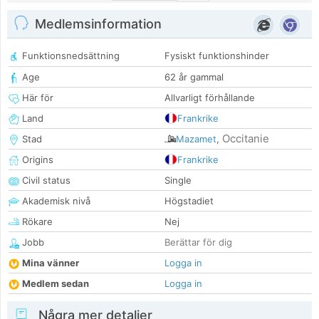
Medlemsinformation
Funktionsnedsättning
Fysiskt funktionshinder
Age
62 år gammal
Här för
Allvarligt förhållande
Land
Frankrike
Occitanie
Stad
Mazamet
,
Origins
Frankrike
Civil status
Single
Akademisk nivå
Högstadiet
Rökare
Nej
Jobb
Berättar för dig
Mina vänner
Logga in
Medlem sedan
Logga in
Några mer detaljer