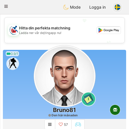
Handi Space
Toggle
Mode
Logga in
navigation
💖
Hitta din perfekta matchning
💖
Ladda ner vår dejtingapp nu!
💕
💕
0.9/1
1
Bruno81
Den här månaden
57