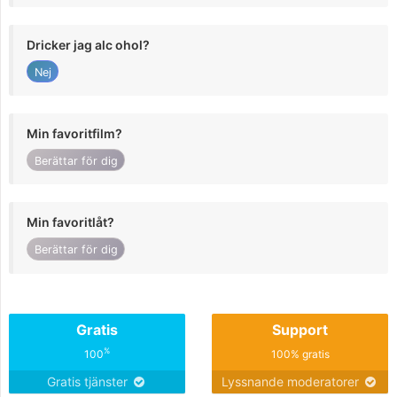
Dricker jag alc ohol?
Nej
Min favoritfilm?
Berättar för dig
Min favoritlåt?
Berättar för dig
Gratis
Support
%
100
100% gratis
Gratis tjänster
Lyssnande moderatorer