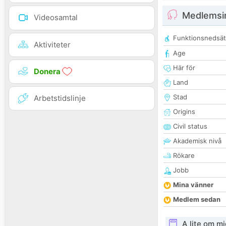
Medlemsi
Videosamtal
Funktionsnedsät
Aktiviteter
Age
Här för
Donera
Land
Stad
Arbetstidslinje
Origins
Civil status
Akademisk nivå
Rökare
Jobb
Mina vänner
Medlem sedan
A lite om mi