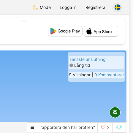
Mode
Logga in
Registrera
💖
💕
senaste anslutning
Lång tid
9 Visningar |
0 Kommentarer
rapportera den här profilen?
0