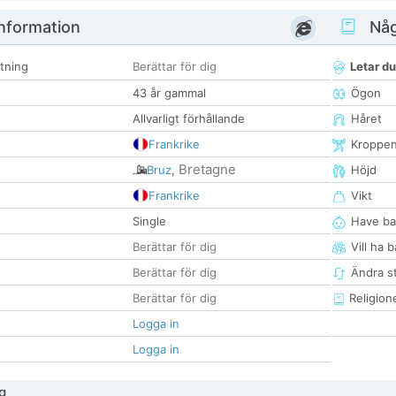
nformation
Någ
tning
Berättar för dig
Letar du
43 år gammal
Ögon
Allvarligt förhållande
Håret
Frankrike
Kroppe
Bretagne
Bruz
,
Höjd
Frankrike
Vikt
Single
Have ba
Berättar för dig
Vill ha 
Berättar för dig
Ändra st
Berättar för dig
Religion
Logga in
Logga in
g