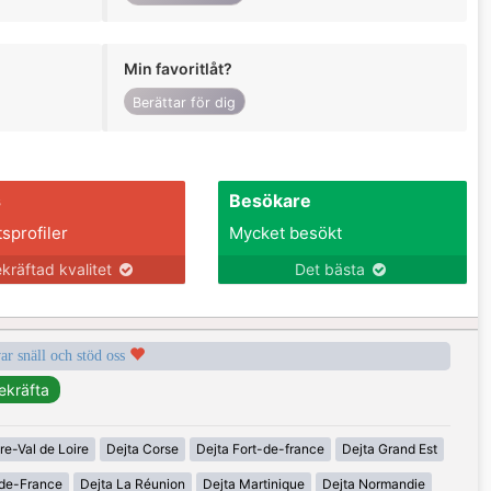
Min favoritlåt?
Berättar för dig
s
Besökare
tsprofiler
Mycket besökt
kräftad kvalitet
Det bästa
var snäll och stöd oss
re-Val de Loire
Dejta Corse
Dejta Fort-de-france
Dejta Grand Est
-de-France
Dejta La Réunion
Dejta Martinique
Dejta Normandie