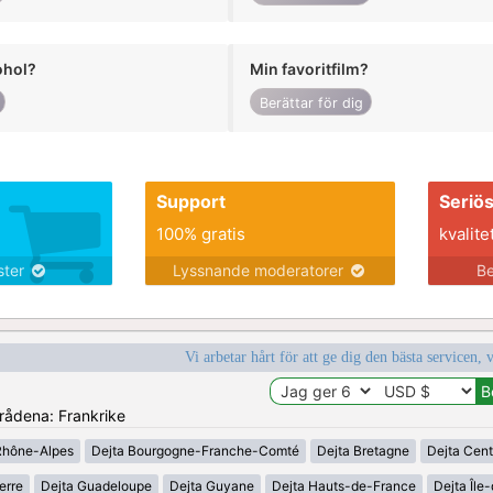
ohol?
Min favoritfilm?
Berättar för dig
Support
Seriö
100% gratis
kvalite
nster
Lyssnande moderatorer
Be
Vi arbetar hårt för att ge dig den bästa servicen, 
mrådena: Frankrike
Rhône-Alpes
Dejta Bourgogne-Franche-Comté
Dejta Bretagne
Dejta Cent
erre
Dejta Guadeloupe
Dejta Guyane
Dejta Hauts-de-France
Dejta Île