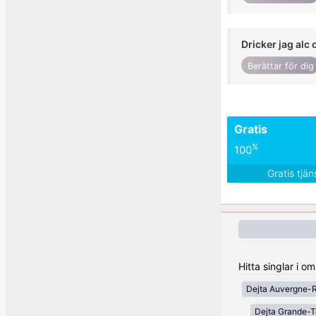
Dricker jag alc 
Berättar för dig
Gratis
%
100
Gratis tjä
Hitta singlar i o
Dejta Auvergne-
Dejta Grande-T