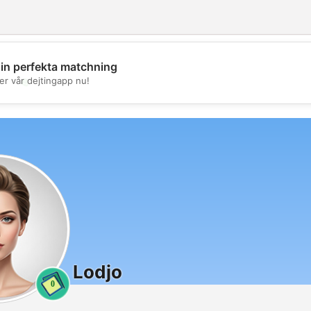
din perfekta matchning
💖
er vår dejtingapp nu!
💕
Lodjo
0