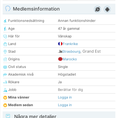
Medlemsinformation
Funktionsnedsättning
Annan funktionshinder
Age
47 år gammal
Här för
Vänskap
Land
Frankrike
Grand Est
Stad
Strasbourg
,
Origins
Marocko
Civil status
Single
Akademisk nivå
Högstadiet
Rökare
Ja
Jobb
Berättar för dig
Mina vänner
Logga in
Medlem sedan
Logga in
Några mer detaljer