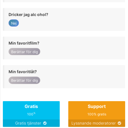
Dricker jag alc ohol?
Nej
Min favoritfilm?
Berättar för dig
Min favoritlåt?
Berättar för dig
Gratis
Support
%
100
100% gratis
Gratis tjänster
Lyssnande moderatorer