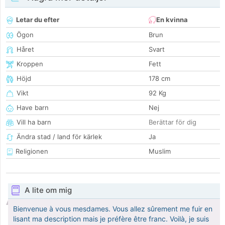
Letar du efter
En kvinna
Ögon
Brun
Håret
Svart
Kroppen
Fett
Höjd
178 cm
Vikt
92 Kg
Have barn
Nej
Vill ha barn
Berättar för dig
Ändra stad / land för kärlek
Ja
Religionen
Muslim
A lite om mig
Bienvenue à vous mesdames. Vous allez sûrement me fuir en
lisant ma description mais je préfère être franc. Voilà, je suis