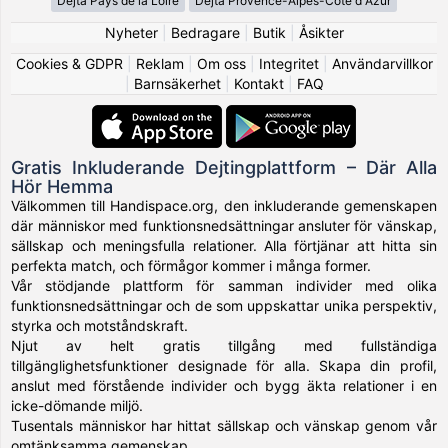
Dejta Pays de la Loire
Dejta Provence-Alpes-Côte d Azur
Nyheter
|
Bedragare
|
Butik
|
Åsikter
Cookies & GDPR
|
Reklam
|
Om oss
|
Integritet
|
Användarvillkor
|
Barnsäkerhet
|
Kontakt
|
FAQ
Gratis Inkluderande Dejtingplattform – Där Alla
Hör Hemma
Välkommen till Handispace.org, den inkluderande gemenskapen
där människor med funktionsnedsättningar ansluter för vänskap,
sällskap och meningsfulla relationer. Alla förtjänar att hitta sin
perfekta match, och förmågor kommer i många former.
Vår stödjande plattform för samman individer med olika
funktionsnedsättningar och de som uppskattar unika perspektiv,
styrka och motståndskraft.
Njut av helt gratis tillgång med fullständiga
tillgänglighetsfunktioner designade för alla. Skapa din profil,
anslut med förstående individer och bygg äkta relationer i en
icke-dömande miljö.
Tusentals människor har hittat sällskap och vänskap genom vår
omtänksamma gemenskap.