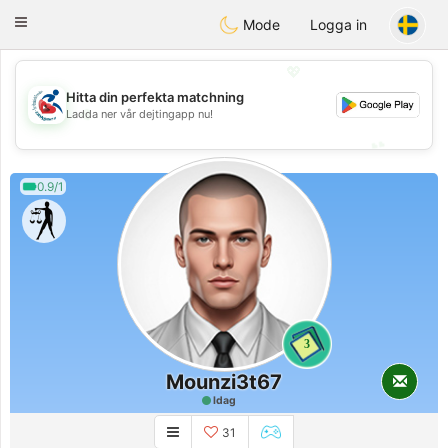
Handi Space
Toggle
Mode
Logga in
navigation
💖
Hitta din perfekta matchning
💖
Ladda ner vår dejtingapp nu!
💕
💕
0.9/1
3
Mounzi3t67
Idag
31