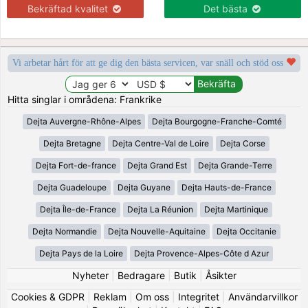
Bekräftad kvalitet
Det bästa
Vi arbetar hårt för att ge dig den bästa servicen, var snäll och stöd oss
Hitta singlar i områdena: Frankrike
Dejta Auvergne-Rhône-Alpes
Dejta Bourgogne-Franche-Comté
Dejta Bretagne
Dejta Centre-Val de Loire
Dejta Corse
Dejta Fort-de-france
Dejta Grand Est
Dejta Grande-Terre
Dejta Guadeloupe
Dejta Guyane
Dejta Hauts-de-France
Dejta Île-de-France
Dejta La Réunion
Dejta Martinique
Dejta Normandie
Dejta Nouvelle-Aquitaine
Dejta Occitanie
Dejta Pays de la Loire
Dejta Provence-Alpes-Côte d Azur
Nyheter
|
Bedragare
|
Butik
|
Åsikter
Cookies & GDPR
|
Reklam
|
Om oss
|
Integritet
|
Användarvillkor