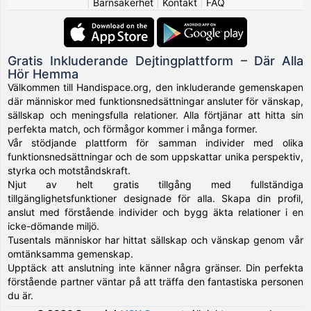
|
Barnsäkerhet
|
Kontakt
|
FAQ
Gratis Inkluderande Dejtingplattform – Där Alla
Hör Hemma
Välkommen till Handispace.org, den inkluderande gemenskapen
där människor med funktionsnedsättningar ansluter för vänskap,
sällskap och meningsfulla relationer. Alla förtjänar att hitta sin
perfekta match, och förmågor kommer i många former.
Vår stödjande plattform för samman individer med olika
funktionsnedsättningar och de som uppskattar unika perspektiv,
styrka och motståndskraft.
Njut av helt gratis tillgång med fullständiga
tillgänglighetsfunktioner designade för alla. Skapa din profil,
anslut med förstående individer och bygg äkta relationer i en
icke-dömande miljö.
Tusentals människor har hittat sällskap och vänskap genom vår
omtänksamma gemenskap.
Upptäck att anslutning inte känner några gränser. Din perfekta
förstående partner väntar på att träffa den fantastiska personen
du är.