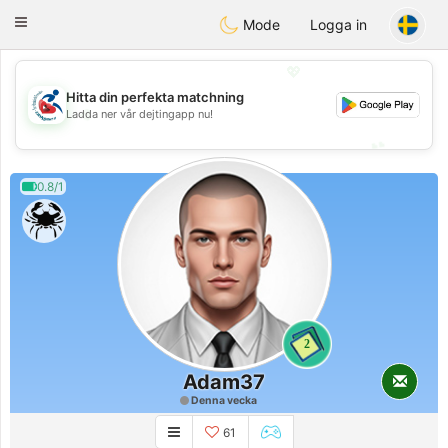
Handi Space
Toggle
Mode
Logga in
navigation
💖
Hitta din perfekta matchning
💖
Ladda ner vår dejtingapp nu!
💕
💕
0.8/1
2
Adam37
Denna vecka
61