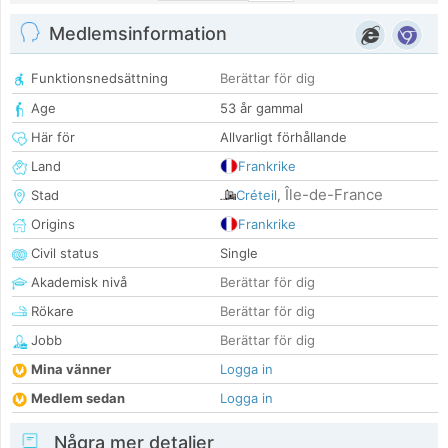
Medlemsinformation
Funktionsnedsättning
Berättar för dig
Age
53 år gammal
Här för
Allvarligt förhållande
Land
Frankrike
Île-de-France
Stad
Créteil
,
Origins
Frankrike
Civil status
Single
Akademisk nivå
Berättar för dig
Rökare
Berättar för dig
Jobb
Berättar för dig
Mina vänner
Logga in
Medlem sedan
Logga in
Några mer detaljer