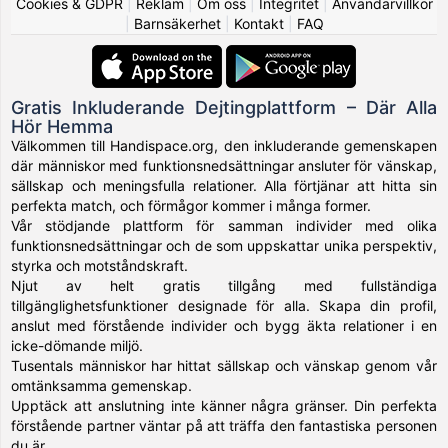
Cookies & GDPR
|
Reklam
|
Om oss
|
Integritet
|
Användarvillkor
|
Barnsäkerhet
|
Kontakt
|
FAQ
Gratis Inkluderande Dejtingplattform – Där Alla
Hör Hemma
Välkommen till Handispace.org, den inkluderande gemenskapen
där människor med funktionsnedsättningar ansluter för vänskap,
sällskap och meningsfulla relationer. Alla förtjänar att hitta sin
perfekta match, och förmågor kommer i många former.
Vår stödjande plattform för samman individer med olika
funktionsnedsättningar och de som uppskattar unika perspektiv,
styrka och motståndskraft.
Njut av helt gratis tillgång med fullständiga
tillgänglighetsfunktioner designade för alla. Skapa din profil,
anslut med förstående individer och bygg äkta relationer i en
icke-dömande miljö.
Tusentals människor har hittat sällskap och vänskap genom vår
omtänksamma gemenskap.
Upptäck att anslutning inte känner några gränser. Din perfekta
förstående partner väntar på att träffa den fantastiska personen
du är.