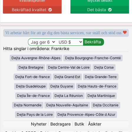
kvalitetsprofiler
Mycket besökt
Bekräftad kvalitet
Det bästa
Vi arbetar hårt för att ge dig den bästa servicen, var snäll och stöd oss
Hitta singlar i områdena: Frankrike
Dejta Auvergne-Rhône-Alpes
Dejta Bourgogne-Franche-Comté
Dejta Bretagne
Dejta Centre-Val de Loire
Dejta Corse
Dejta Fort-de-france
Dejta Grand Est
Dejta Grande-Terre
Dejta Guadeloupe
Dejta Guyane
Dejta Hauts-de-France
Dejta Île-de-France
Dejta La Réunion
Dejta Martinique
Dejta Normandie
Dejta Nouvelle-Aquitaine
Dejta Occitanie
Dejta Pays de la Loire
Dejta Provence-Alpes-Côte d Azur
Nyheter
|
Bedragare
|
Butik
|
Åsikter