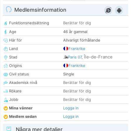
Medlemsinformation
Funktionsnedsättning
Berättar för dig
Age
46 år gammal
Här för
Allvarligt förhållande
Land
Frankrike
Île-de-France
Stad
Paris 07
,
Origins
Frankrike
Civil status
Single
Akademisk nivå
Berättar för dig
Rökare
Berättar för dig
Jobb
Berättar för dig
Mina vänner
Logga in
Medlem sedan
Logga in
Några mer detaljer