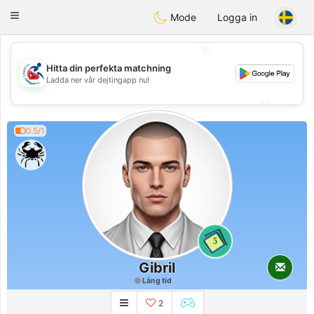
Handi Space
Toggle
Mode
Logga in
navigation
💖
Hitta din perfekta matchning
💖
Ladda ner vår dejtingapp nu!
💕
💕
0.5/1
5
Gibril
Lång tid
2