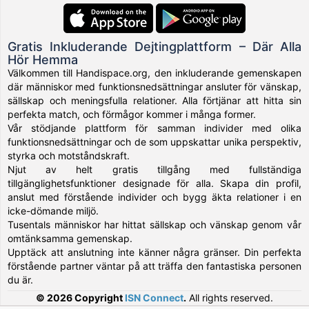
Gratis Inkluderande Dejtingplattform – Där Alla
Hör Hemma
Välkommen till Handispace.org, den inkluderande gemenskapen
där människor med funktionsnedsättningar ansluter för vänskap,
sällskap och meningsfulla relationer. Alla förtjänar att hitta sin
perfekta match, och förmågor kommer i många former.
Vår stödjande plattform för samman individer med olika
funktionsnedsättningar och de som uppskattar unika perspektiv,
styrka och motståndskraft.
Njut av helt gratis tillgång med fullständiga
tillgänglighetsfunktioner designade för alla. Skapa din profil,
anslut med förstående individer och bygg äkta relationer i en
icke-dömande miljö.
Tusentals människor har hittat sällskap och vänskap genom vår
omtänksamma gemenskap.
Upptäck att anslutning inte känner några gränser. Din perfekta
förstående partner väntar på att träffa den fantastiska personen
du är.
© 2026 Copyright
ISN Connect
.
All rights reserved.