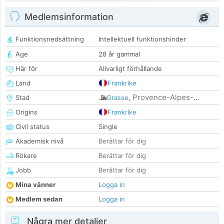
Medlemsinformation
Funktionsnedsättning
Intellektuell funktionshinder
Age
28 år gammal
Här för
Allvarligt förhållande
Land
Frankrike
Provence-Alpes-...
Stad
Grasse
,
Origins
Frankrike
Civil status
Single
Akademisk nivå
Berättar för dig
Rökare
Berättar för dig
Jobb
Berättar för dig
Mina vänner
Logga in
Medlem sedan
Logga in
Några mer detaljer