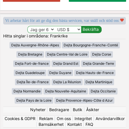
Vi arbetar hårt för att ge dig den bästa servicen, var snäll och stöd oss
Hitta singlar i områdena: Frankrike
Dejta Auvergne-Rhône-Alpes
Dejta Bourgogne-Franche-Comté
Dejta Bretagne
Dejta Centre-Val de Loire
Dejta Corse
Dejta Fort-de-france
Dejta Grand Est
Dejta Grande-Terre
Dejta Guadeloupe
Dejta Guyane
Dejta Hauts-de-France
Dejta Île-de-France
Dejta La Réunion
Dejta Martinique
Dejta Normandie
Dejta Nouvelle-Aquitaine
Dejta Occitanie
Dejta Pays de la Loire
Dejta Provence-Alpes-Côte d Azur
Nyheter
|
Bedragare
|
Butik
|
Åsikter
Cookies & GDPR
|
Reklam
|
Om oss
|
Integritet
|
Användarvillkor
|
Barnsäkerhet
|
Kontakt
|
FAQ