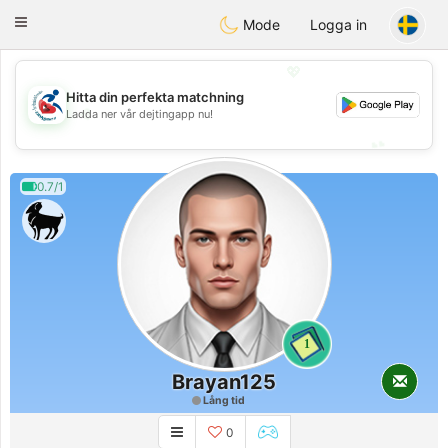
Handi Space
Toggle
Mode
Logga in
navigation
💖
Hitta din perfekta matchning
💖
Ladda ner vår dejtingapp nu!
💕
💕
0.7/1
1
Brayan125
Lång tid
0