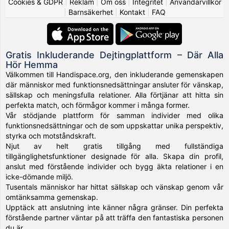
Cookies & GDPR
|
Reklam
|
Om oss
|
Integritet
|
Användarvillkor
|
Barnsäkerhet
|
Kontakt
|
FAQ
Gratis Inkluderande Dejtingplattform – Där Alla
Hör Hemma
Välkommen till Handispace.org, den inkluderande gemenskapen
där människor med funktionsnedsättningar ansluter för vänskap,
sällskap och meningsfulla relationer. Alla förtjänar att hitta sin
perfekta match, och förmågor kommer i många former.
Vår stödjande plattform för samman individer med olika
funktionsnedsättningar och de som uppskattar unika perspektiv,
styrka och motståndskraft.
Njut av helt gratis tillgång med fullständiga
tillgänglighetsfunktioner designade för alla. Skapa din profil,
anslut med förstående individer och bygg äkta relationer i en
icke-dömande miljö.
Tusentals människor har hittat sällskap och vänskap genom vår
omtänksamma gemenskap.
Upptäck att anslutning inte känner några gränser. Din perfekta
förstående partner väntar på att träffa den fantastiska personen
du är.