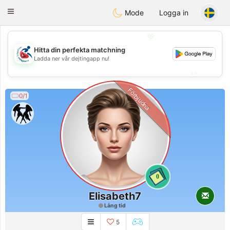
Handi Space
Toggle
Mode
Logga in
navigation
💖
Hitta din perfekta matchning
💖
Ladda ner vår dejtingapp nu!
💕
💕
Förbjudna
0/1
0
Elisabeth7
Lång tid
5