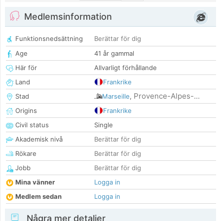
Medlemsinformation
Funktionsnedsättning
Berättar för dig
Age
41 år gammal
Här för
Allvarligt förhållande
Land
Frankrike
Provence-Alpes-...
Stad
Marseille
,
Origins
Frankrike
Civil status
Single
Akademisk nivå
Berättar för dig
Rökare
Berättar för dig
Jobb
Berättar för dig
Mina vänner
Logga in
Medlem sedan
Logga in
Några mer detaljer