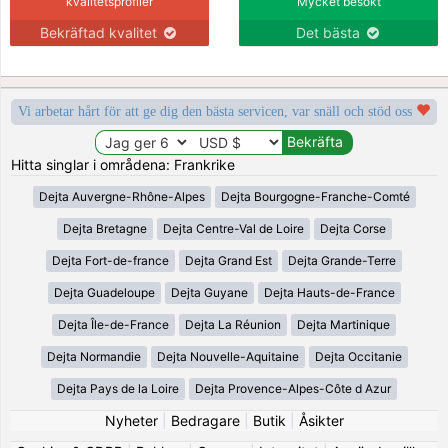
kvalitetsprofiler
Mycket besökt
Bekräftad kvalitet
Det bästa
Vi arbetar hårt för att ge dig den bästa servicen, var snäll och stöd oss
Hitta singlar i områdena: Frankrike
Dejta Auvergne-Rhône-Alpes
Dejta Bourgogne-Franche-Comté
Dejta Bretagne
Dejta Centre-Val de Loire
Dejta Corse
Dejta Fort-de-france
Dejta Grand Est
Dejta Grande-Terre
Dejta Guadeloupe
Dejta Guyane
Dejta Hauts-de-France
Dejta Île-de-France
Dejta La Réunion
Dejta Martinique
Dejta Normandie
Dejta Nouvelle-Aquitaine
Dejta Occitanie
Dejta Pays de la Loire
Dejta Provence-Alpes-Côte d Azur
Nyheter
|
Bedragare
|
Butik
|
Åsikter