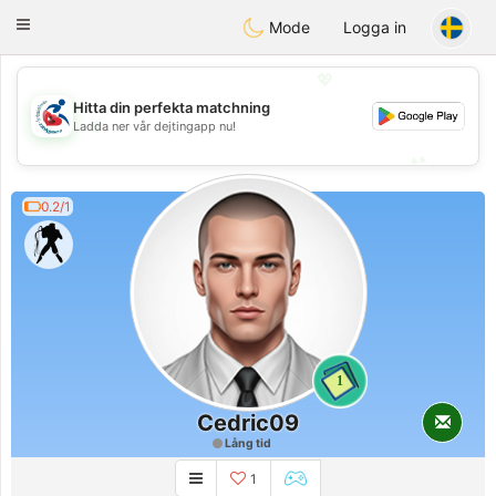
Handi Space
Toggle
Mode
Logga in
navigation
💖
Hitta din perfekta matchning
💖
Ladda ner vår dejtingapp nu!
💕
💕
0.2/1
1
Cedric09
Lång tid
1