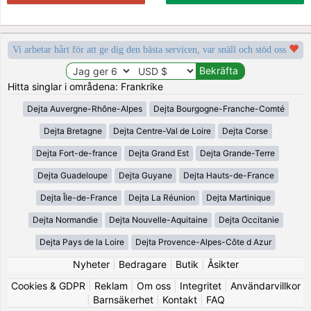
Vi arbetar hårt för att ge dig den bästa servicen, var snäll och stöd oss
Hitta singlar i områdena: Frankrike
Dejta Auvergne-Rhône-Alpes
Dejta Bourgogne-Franche-Comté
Dejta Bretagne
Dejta Centre-Val de Loire
Dejta Corse
Dejta Fort-de-france
Dejta Grand Est
Dejta Grande-Terre
Dejta Guadeloupe
Dejta Guyane
Dejta Hauts-de-France
Dejta Île-de-France
Dejta La Réunion
Dejta Martinique
Dejta Normandie
Dejta Nouvelle-Aquitaine
Dejta Occitanie
Dejta Pays de la Loire
Dejta Provence-Alpes-Côte d Azur
Nyheter
|
Bedragare
|
Butik
|
Åsikter
Cookies & GDPR
|
Reklam
|
Om oss
|
Integritet
|
Användarvillkor
|
Barnsäkerhet
|
Kontakt
|
FAQ