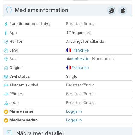
Medlemsinformation
Funktionsnedsättning
Berättar för dig
Age
47 år gammal
Här för
Allvarligt förhållande
Land
Frankrike
Normandie
Stad
Amfreville
,
Origins
Frankrike
Civil status
Single
Akademisk nivå
Berättar för dig
Rökare
Berättar för dig
Jobb
Berättar för dig
Mina vänner
Logga in
Medlem sedan
Logga in
Några mer detaljer