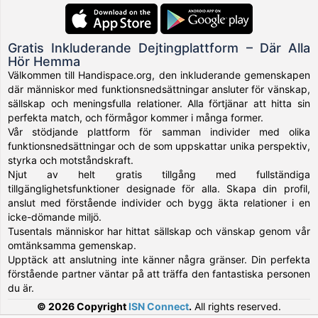
Gratis Inkluderande Dejtingplattform – Där Alla
Hör Hemma
Välkommen till Handispace.org, den inkluderande gemenskapen
där människor med funktionsnedsättningar ansluter för vänskap,
sällskap och meningsfulla relationer. Alla förtjänar att hitta sin
perfekta match, och förmågor kommer i många former.
Vår stödjande plattform för samman individer med olika
funktionsnedsättningar och de som uppskattar unika perspektiv,
styrka och motståndskraft.
Njut av helt gratis tillgång med fullständiga
tillgänglighetsfunktioner designade för alla. Skapa din profil,
anslut med förstående individer och bygg äkta relationer i en
icke-dömande miljö.
Tusentals människor har hittat sällskap och vänskap genom vår
omtänksamma gemenskap.
Upptäck att anslutning inte känner några gränser. Din perfekta
förstående partner väntar på att träffa den fantastiska personen
du är.
© 2026 Copyright
ISN Connect
.
All rights reserved.