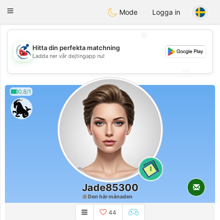
Handi Space
Toggle
Mode
Logga in
navigation
💖
Hitta din perfekta matchning
💖
Ladda ner vår dejtingapp nu!
💕
💕
0.8/1
1
Jade85300
Den här månaden
44