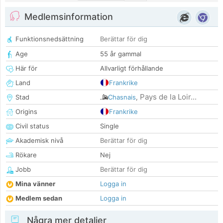
Medlemsinformation
Funktionsnedsättning
Berättar för dig
Age
55 år gammal
Här för
Allvarligt förhållande
Land
Frankrike
Pays de la Loir...
Stad
Chasnais
,
Origins
Frankrike
Civil status
Single
Akademisk nivå
Berättar för dig
Rökare
Nej
Jobb
Berättar för dig
Mina vänner
Logga in
Medlem sedan
Logga in
Några mer detaljer