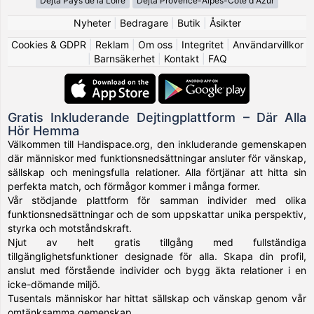
Dejta Pays de la Loire
Dejta Provence-Alpes-Côte d Azur
Nyheter
|
Bedragare
|
Butik
|
Åsikter
Cookies & GDPR
|
Reklam
|
Om oss
|
Integritet
|
Användarvillkor
|
Barnsäkerhet
|
Kontakt
|
FAQ
Gratis Inkluderande Dejtingplattform – Där Alla
Hör Hemma
Välkommen till Handispace.org, den inkluderande gemenskapen
där människor med funktionsnedsättningar ansluter för vänskap,
sällskap och meningsfulla relationer. Alla förtjänar att hitta sin
perfekta match, och förmågor kommer i många former.
Vår stödjande plattform för samman individer med olika
funktionsnedsättningar och de som uppskattar unika perspektiv,
styrka och motståndskraft.
Njut av helt gratis tillgång med fullständiga
tillgänglighetsfunktioner designade för alla. Skapa din profil,
anslut med förstående individer och bygg äkta relationer i en
icke-dömande miljö.
Tusentals människor har hittat sällskap och vänskap genom vår
omtänksamma gemenskap.