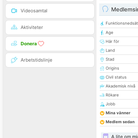
Medlemsi
Videosamtal
Funktionsnedsät
Aktiviteter
Age
Här för
Donera
Land
Stad
Arbetstidslinje
Origins
Civil status
Akademisk nivå
Rökare
Jobb
Mina vänner
Medlem sedan
A lite om mi