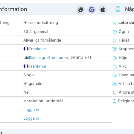
nformation
Någ
tning
Hörselnedsättning
Letar du
33 år gammal
Ögon
Allvarligt förhållande
Håret
Frankrike
Kroppe
Grand Est
Illkirch-graffenstaden
,
Höjd
Frankrike
Vikt
Single
Have ba
Högstadiet
Vill ha 
Nej
Ändra st
Installation, underhåll
Religion
Logga in
Logga in
g