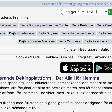
Vi arbetar hårt för att ge dig den bästa servicen, 
mrådena: Frankrike
Rhône-Alpes
Dejta Bourgogne-Franche-Comté
Dejta Bretagne
Dejta Cent
erre
Dejta Guadeloupe
Dejta Guyane
Dejta Hauts-de-France
Dejta Île
Dejta Nouvelle-Aquitaine
Dejta Occitanie
Dejta Pays de la Lo
Nyheter
|
Bedragare
|
Butik
Cookies & GDPR
|
Reklam
|
Om oss
|
Integritet
|
Användarvi
derande Dejtingplattform – Där Alla Hör Hemma
Handispace.org, den inkluderande gemenskapen där människor med
tioner. Alla förtjänar att hitta sin perfekta match, och förmågor kom
plattform för samman individer med olika funktionsnedsättni
is tillgång med fullständiga tillgänglighetsfunktioner designade för 
 en icke-dömande miljö.