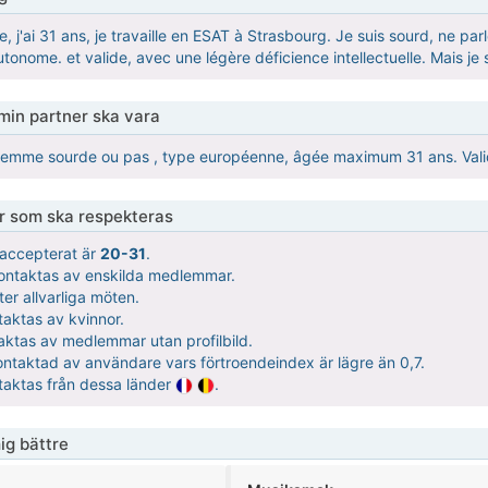
re, j'ai 31 ans, je travaille en ESAT à Strasbourg. Je suis sourd, ne pa
onome. et valide, avec une légère déficience intellectuelle. Mais je s
 min partner ska vara
femme sourde ou pas , type européenne, âgée maximum 31 ans. Vali
er som ska respekteras
t accepterat är
20-31
.
kontaktas av enskilda medlemmar.
ter allvarliga möten.
taktas av kvinnor.
taktas av medlemmar utan profilbild.
 kontaktad av användare vars förtroendeindex är lägre än 0,7.
ntaktas från dessa länder
.
ig bättre