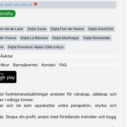
var snäll och stöd oss
re-Val de Loire
Dejta Corse
Dejta Fort-de-france
Dejta Grand Est
-de-France
Dejta La Réunion
Dejta Martinique
Dejta Normandie
ire
Dejta Provence-Alpes-Côte d Azur
|
Åsikter
llkor
|
Barnsäkerhet
|
Kontakt
|
FAQ
 funktionsnedsättningar ansluter för vänskap, sällskap och
mer i många former.
ngar och de som uppskattar unika perspektiv, styrka och
alla. Skapa din profil, anslut med förstående individer och bygg