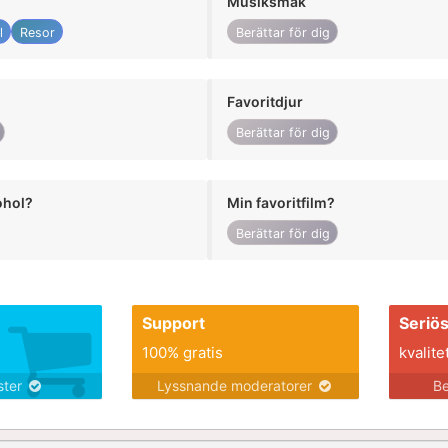
Musiksmak
l
Resor
Berättar för dig
Favoritdjur
Berättar för dig
ohol?
Min favoritfilm?
Berättar för dig
Support
Seriö
100% gratis
kvalite
nster
Lyssnande moderatorer
Be