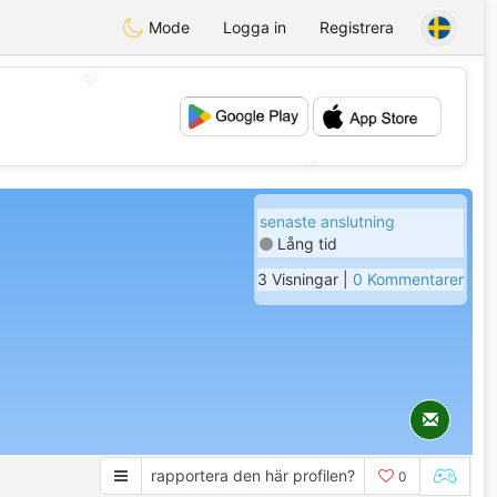
Mode
Logga in
Registrera
💖
💕
senaste anslutning
Lång tid
3 Visningar |
0 Kommentarer
rapportera den här profilen?
0