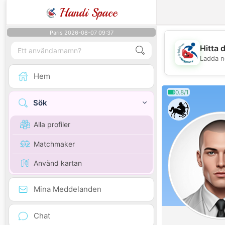
Handi Space
Paris 2026-08-07 09:37
Hitta 
Ladda n
Hem
0.8/1
Sök
Alla profiler
Matchmaker
Använd kartan
Mina Meddelanden
Chat