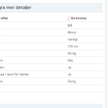
ra mer detaljer
 efter
En kvinna
Blå
Blond
n
Vanligt
179 cm
65 Kg
rn
Nej
barn
Ja
ad / land för kärlek
Ja
en
Övrig