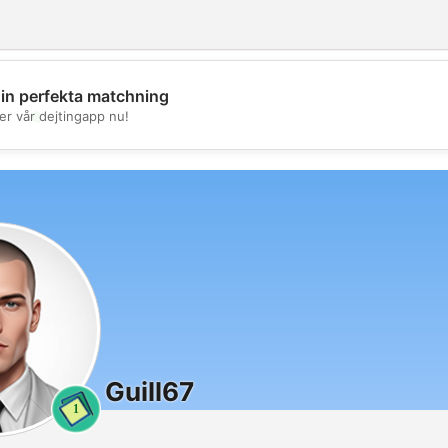
din perfekta matchning
💖
er vår dejtingapp nu!
💕
Guill67
1