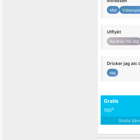
Intressen
Mat
Videospe
Utflykt
Berättar för dig
Dricker jag alc 
Nej
Gratis
%
100
Gratis tjä