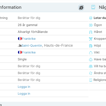
nformation
Någ
tning
Berättar för dig
Letar du
26 år gammal
Ögon
Allvarligt förhållande
Håret
Frankrike
Kroppe
Hauts-de-France
Saint-Quentin
,
Höjd
Frankrike
Vikt
Single
Have ba
Berättar för dig
Vill ha 
Berättar för dig
Ändra st
Berättar för dig
Religion
Logga in
Logga in
g