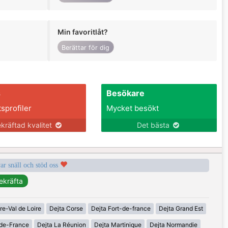
Min favoritlåt?
Berättar för dig
s
Besökare
tsprofiler
Mycket besökt
kräftad kvalitet
Det bästa
var snäll och stöd oss
re-Val de Loire
Dejta Corse
Dejta Fort-de-france
Dejta Grand Est
-de-France
Dejta La Réunion
Dejta Martinique
Dejta Normandie