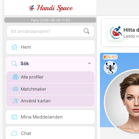
Handi Space
Paris 2026-08-09 11:33
Hitta 
Ladda n
Hem
0.4/1
Sök
Alla profiler
Matchmaker
Använd kartan
Mina Meddelanden
Chat