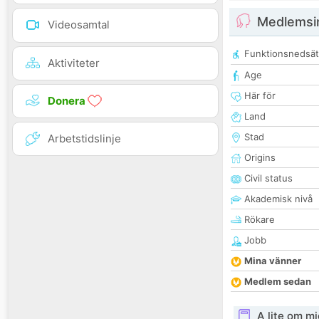
Medlemsi
Videosamtal
Funktionsnedsät
Aktiviteter
Age
Här för
Donera
Land
Stad
Arbetstidslinje
Origins
Civil status
Akademisk nivå
Rökare
Jobb
Mina vänner
Medlem sedan
A lite om mi