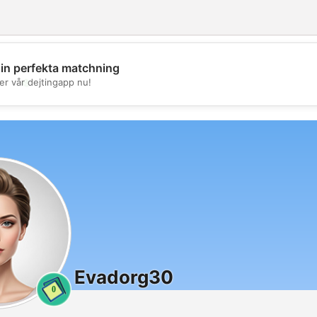
din perfekta matchning
💖
er vår dejtingapp nu!
💕
Evadorg30
0