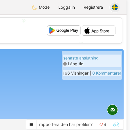
Mode
Logga in
Registrera
💖
💕
senaste anslutning
Lång tid
166 Visningar |
0 Kommentarer
rapportera den här profilen?
4