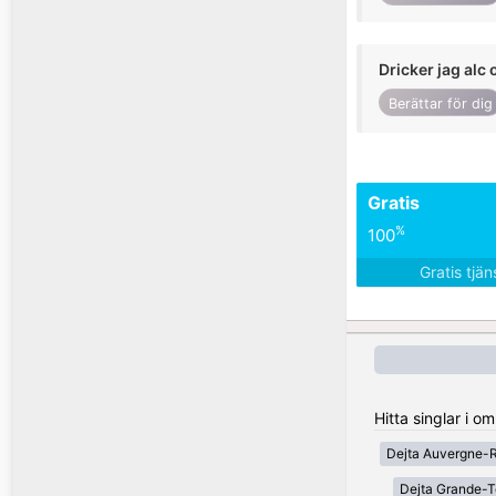
Dricker jag alc 
Berättar för dig
Gratis
%
100
Gratis tjä
Hitta singlar i o
Dejta Auvergne-
Dejta Grande-T