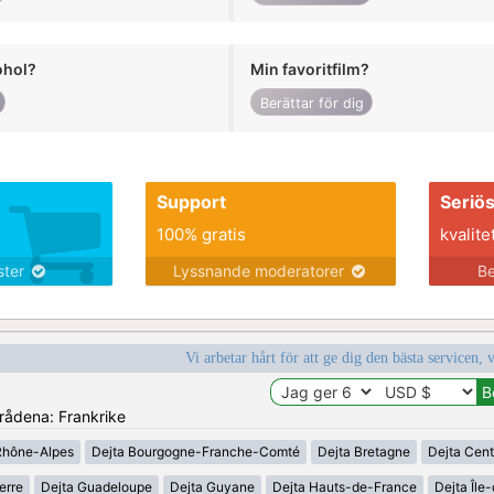
ohol?
Min favoritfilm?
Berättar för dig
Support
Seriö
100% gratis
kvalite
nster
Lyssnande moderatorer
Be
Vi arbetar hårt för att ge dig den bästa servicen, 
mrådena: Frankrike
Rhône-Alpes
Dejta Bourgogne-Franche-Comté
Dejta Bretagne
Dejta Cent
erre
Dejta Guadeloupe
Dejta Guyane
Dejta Hauts-de-France
Dejta Île