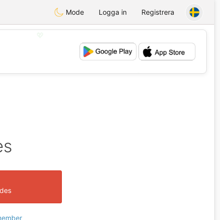
Mode
Logga in
Registrera
💖
💕
es
ades
 member