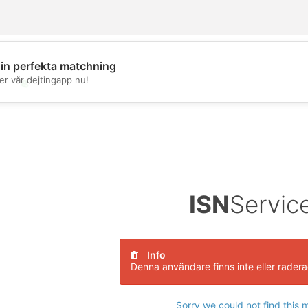
din perfekta matchning
er vår dejtingapp nu!
💖
💕
ISN
Servic
Info
Denna användare finns inte eller rader
Sorry we could not find this