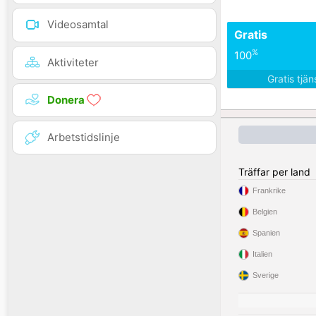
Videosamtal
Gratis
%
100
Aktiviteter
Gratis tjä
Donera
Arbetstidslinje
Träffar per land
Frankrike
Belgien
Spanien
Italien
Sverige