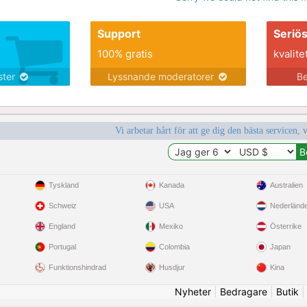
Support
Seriö
100% gratis
kvalite
nster
Lyssnande moderatorer
Be
Vi arbetar hårt för att ge dig den bästa servicen, 
Tyskland
Kanada
Australien
Schweiz
USA
Nederländ
England
Mexiko
Österrike
Portugal
Colombia
Japan
Funktionshindrad
Husdjur
Kina
Nyheter
|
Bedragare
|
Butik