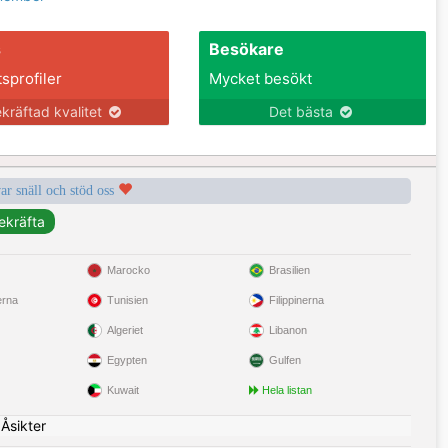
s
Besökare
tsprofiler
Mycket besökt
kräftad kvalitet
Det bästa
var snäll och stöd oss
Marocko
Brasilien
erna
Tunisien
Filippinerna
Algeriet
Libanon
Egypten
Gulfen
Kuwait
Hela listan
|
Åsikter