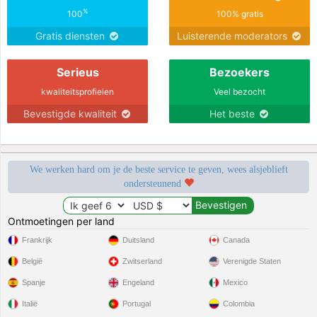
%
100
100% gratis
Gratis diensten
Luisterende moderators
Serieus
Bezoekers
kwaliteitsprofielen
Veel bezocht
Bevestigde kwaliteit
Het beste
We werken hard om je de beste service te geven, wees alsjeblieft
ondersteunend
Ontmoetingen per land
Frankrijk
Duitsland
Canada
België
Zwitserland
Verenigde Staten
Spanje
Engeland
Mexico
Italië
Portugal
Colombia