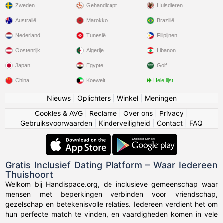
Zweden
Gehandicapt
Huisdieren
Australië
Marokko
Brazilië
Nederland
Tunesië
Filipijnen
Oostenrijk
Algerije
Libanon
Japan
Egypte
Golf
China
Koeweit
Hele lijst
Nieuws
|
Oplichters
|
Winkel
|
Meningen
Cookies & AVG
|
Reclame
|
Over ons
|
Privacy
|
Gebruiksvoorwaarden
|
Kinderveiligheid
|
Contact
|
FAQ
Gratis Inclusief Dating Platform – Waar Iedereen
Thuishoort
Welkom bij Handispace.org, de inclusieve gemeenschap waar
mensen met beperkingen verbinden voor vriendschap,
gezelschap en betekenisvolle relaties. Iedereen verdient het om
hun perfecte match te vinden, en vaardigheden komen in vele