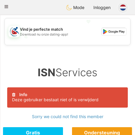
Handi Space
Toggle
Mode
Inloggen
navigation
💖
Vind je perfecte match
Download nu onze dating-app!
💖
💕
💕
ISN
Services
Info
Deze gebruiker bestaat niet of is verwijderd
Sorry we could not find this member
Gratis
Ondersteuning