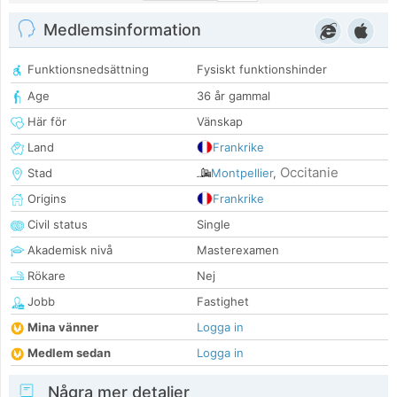
Medlemsinformation
Funktionsnedsättning
Fysiskt funktionshinder
Age
36 år gammal
Här för
Vänskap
Land
Frankrike
Occitanie
Stad
Montpellier
,
Origins
Frankrike
Civil status
Single
Akademisk nivå
Masterexamen
Rökare
Nej
Jobb
Fastighet
Mina vänner
Logga in
Medlem sedan
Logga in
Några mer detaljer