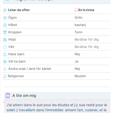
Letar du efter
En kvinna
Ögon
Grön
Håret
kastanj
Kroppen
Tunn
Höjd
Berättar för dig
Vikt
Berättar för dig
Have barn
Nej
Vill ha barn
Ja
Ändra stad / land för kärlek
Nej
Religionen
Muslim
A lite om mig
J’ai atterri dans le sud pour les études et j’y suis resté pour le
soleil ;) travaillant dans l’immobilier. aimant l’art, cuisiner, et la