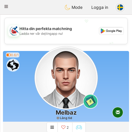
Handi Space
Toggle
Mode
Logga in
navigation
💖
Hitta din perfekta matchning
💖
Ladda ner vår dejtingapp nu!
💕
💕
0.6/1
0
Melbaz
Lång tid
2