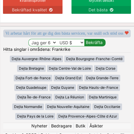
kvalitetsprofiler
Mycket besökt
Bekräftad kvalitet
Det bästa
Vi arbetar hårt för att ge dig den bästa servicen, var snäll och stöd oss
Hitta singlar i områdena: Frankrike
Dejta Auvergne-Rhône-Alpes
Dejta Bourgogne-Franche-Comté
Dejta Bretagne
Dejta Centre-Val de Loire
Dejta Corse
Dejta Fort-de-france
Dejta Grand Est
Dejta Grande-Terre
Dejta Guadeloupe
Dejta Guyane
Dejta Hauts-de-France
Dejta Île-de-France
Dejta La Réunion
Dejta Martinique
Dejta Normandie
Dejta Nouvelle-Aquitaine
Dejta Occitanie
Dejta Pays de la Loire
Dejta Provence-Alpes-Côte d Azur
Nyheter
|
Bedragare
|
Butik
|
Åsikter