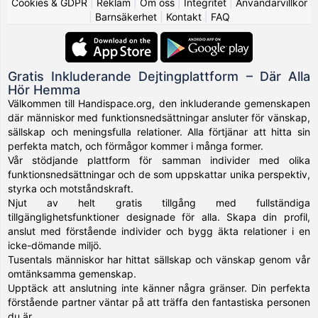
Cookies & GDPR
|
Reklam
|
Om oss
|
Integritet
|
Användarvillkor
|
Barnsäkerhet
|
Kontakt
|
FAQ
Gratis Inkluderande Dejtingplattform – Där Alla
Hör Hemma
Välkommen till Handispace.org, den inkluderande gemenskapen
där människor med funktionsnedsättningar ansluter för vänskap,
sällskap och meningsfulla relationer. Alla förtjänar att hitta sin
perfekta match, och förmågor kommer i många former.
Vår stödjande plattform för samman individer med olika
funktionsnedsättningar och de som uppskattar unika perspektiv,
styrka och motståndskraft.
Njut av helt gratis tillgång med fullständiga
tillgänglighetsfunktioner designade för alla. Skapa din profil,
anslut med förstående individer och bygg äkta relationer i en
icke-dömande miljö.
Tusentals människor har hittat sällskap och vänskap genom vår
omtänksamma gemenskap.
Upptäck att anslutning inte känner några gränser. Din perfekta
förstående partner väntar på att träffa den fantastiska personen
du är.