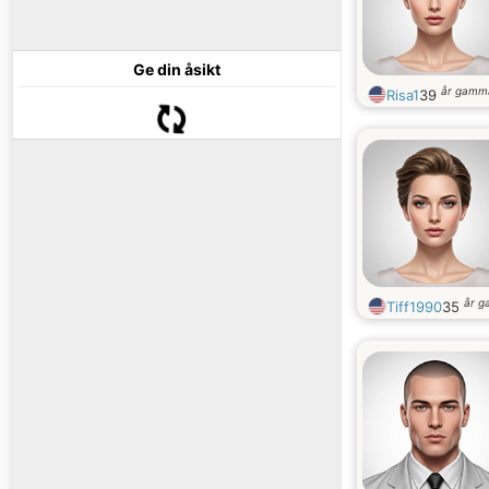
Ge din åsikt
år gamm
Risa1
39
år g
Tiff1990
35