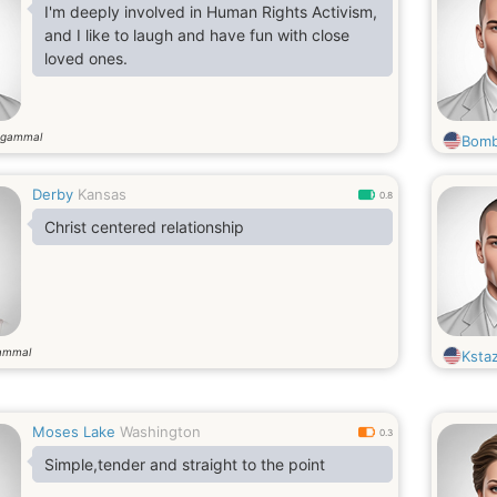
I'm deeply involved in Human Rights Activism,
and I like to laugh and have fun with close
loved ones.
 gammal
Bomb
Derby
Kansas
0.8
Christ centered relationship
ammal
Ksta
Moses Lake
Washington
0.3
Simple,tender and straight to the point