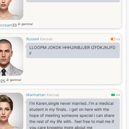
år gammal
ncream
33
Russell
Kansas
0.3
LLOOPM JOKOK HHHJINBJJER IZFDKJNJFD
F
år gammal
i
25
Manhattan
Kansas
0.9
I'm Karen,single never married..I'm a medical
student in my finals.. i get on here with the
hope of meeting someone special i can share
the rest of my life with.. feel free to mail me if
you care knowing more about me