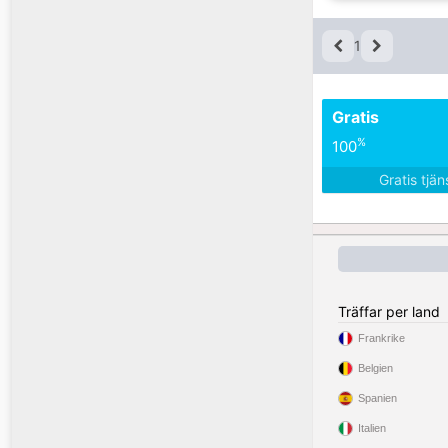
1
Gratis
%
100
Gratis tjä
Träffar per land
Frankrike
Belgien
Spanien
Italien