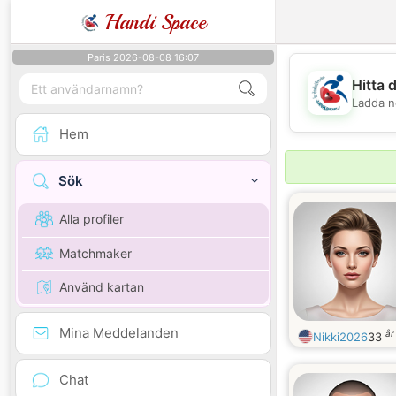
Handi Space
Paris 2026-08-08 16:07
Hitta 
Ladda n
Hem
Sök
Alla profiler
Matchmaker
Använd kartan
Mina Meddelanden
år
Nikki2026
33
Chat