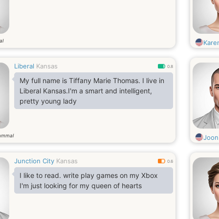
al
Kare
Liberal
Kansas
0.8
My full name is Tiffany Marie Thomas. I live in
Liberal Kansas.I'm a smart and intelligent,
pretty young lady
ammal
Joon
Junction City
Kansas
0.6
I like to read. write play games on my Xbox
I'm just looking for my queen of hearts