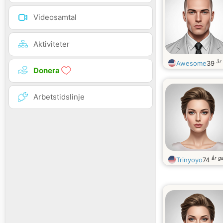
Videosamtal
Aktiviteter
år
Awesome
39
Donera
Arbetstidslinje
år g
Trinyoyo
74