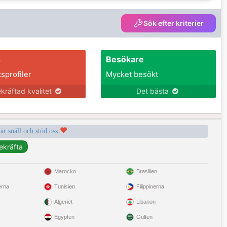
Sök efter kriterier
s
Besökare
tsprofiler
Mycket besökt
kräftad kvalitet
Det bästa
var snäll och stöd oss
Marocko
Brasilien
erna
Tunisien
Filippinerna
Algeriet
Libanon
Egypten
Gulfen