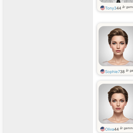
år gam
Tony3
44
år g
Sophie7
38
år gamm
Oliva
44