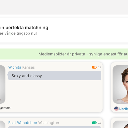
din perfekta matchning
💖
er vår dejtingapp nu!
💕
Medlemsbilder är privata - synliga endast för 
Wichita
Kansas
0.3
Sexy and classy
 gammal
Nadi
East Wenatchee
Washington
0.8