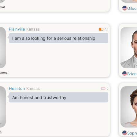
mal
Gils
Plainville
Kansas
0.4
I am also looking for a serious relationship
ammal
Bria
Hesston
Kansas
0
Am honest and trustworthy
al
Soph