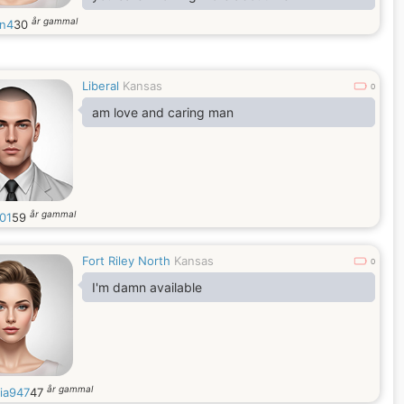
år gammal
on4
30
Liberal
Kansas
0
am love and caring man
år gammal
n01
59
Fort Riley North
Kansas
0
I'm damn available
år gammal
ia947
47