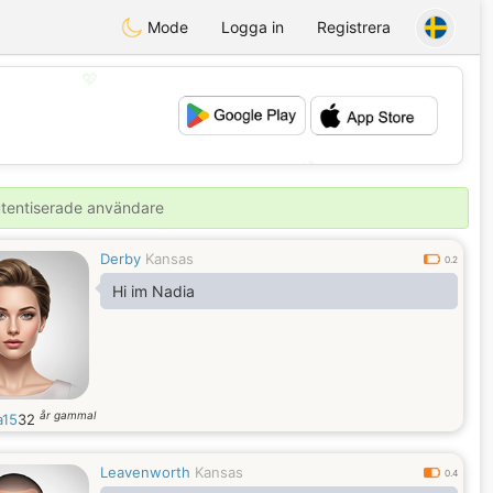
Mode
Logga in
Registrera
💖
💕
autentiserade användare
Derby
Kansas
0.2
Hi im Nadia
år gammal
a15
32
Leavenworth
Kansas
0.4