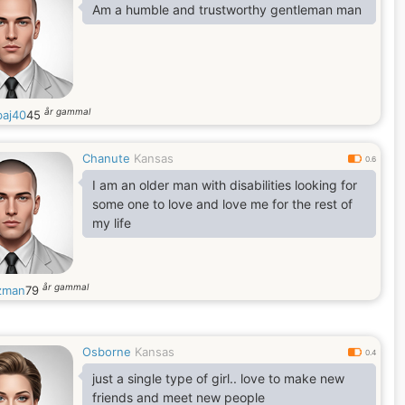
Am a humble and trustworthy gentleman man
år gammal
aj40
45
Chanute
Kansas
0.6
I am an older man with disabilities looking for
some one to love and love me for the rest of
my life
år gammal
zman
79
Osborne
Kansas
0.4
just a single type of girl.. love to make new
friends and meet new people