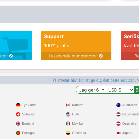
Support
Seriö
100% gratis
kvalite
nster
Lyssnande moderatorer
Be
Vi arbetar hårt för att ge dig den bästa servicen, 
Tyskland
Kanada
Australien
Schweiz
USA
Nederländ
England
Mexiko
Österrike
Portugal
Colombia
Japan