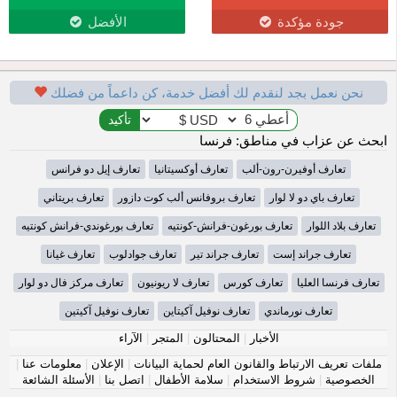
جودة مؤكدة
الأفضل
نحن نعمل بجد لنقدم لك أفضل خدمة، كن داعماً من فضلك
ابحث عن عزاب في مناطق: فرنسا
تعارف أوفيرن-رون-ألب
تعارف أوكسيتانيا
تعارف إيل دو فرانس
تعارف باي دو لا لوار
تعارف بروفانس ألب كوت دازور
تعارف بريتاني
تعارف بلاد اللوار
تعارف بورغون-فرانش-كونتيه
تعارف بورغوندي-فرانش كونتيه
تعارف جراند إست
تعارف جراند تير
تعارف جوادلوب
تعارف غيانا
تعارف فرنسا العليا
تعارف كورس
تعارف لا ريونيون
تعارف مركز فال دو لوار
تعارف نورماندي
تعارف نوفيل آكيتاين
تعارف نوفيل آكيتين
الأخبار
|
المحتالون
|
المتجر
|
الآراء
ملفات تعريف الارتباط والقانون العام لحماية البيانات
|
الإعلان
|
معلومات عنا
|
الخصوصية
|
شروط الاستخدام
|
سلامة الأطفال
|
اتصل بنا
|
الأسئلة الشائعة