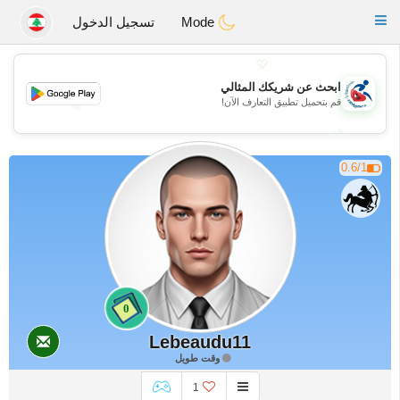
Handi Space
Toggle
Mode
تسجيل الدخول
navigation
💖
ابحث عن شريكك المثالي
قم بتحميل تطبيق التعارف الآن!
💖
💕
💕
0.6/1
0
Lebeaudu11
وقت طويل
1