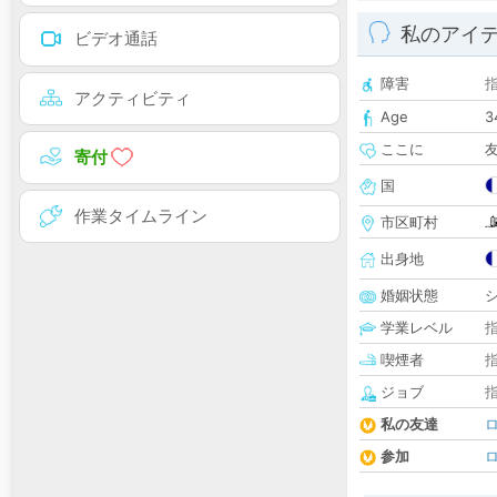
私のアイ
ビデオ通話
障害
アクティビティ
Age
3
ここに
寄付
国
作業タイムライン
市区町村
出身地
婚姻状態
学業レベル
喫煙者
ジョブ
私の友達
参加