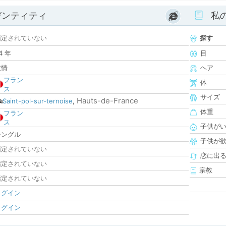
デンティティ
私
指定されていない
探す
4 年
目
友情
ヘア
フラン
体
ス
サイズ
Hauts-de-France
Saint-pol-sur-ternoise
,
体重
フラン
ス
子供が
シングル
子供が
指定されていない
恋に出
指定されていない
宗教
指定されていない
ログイン
ログイン