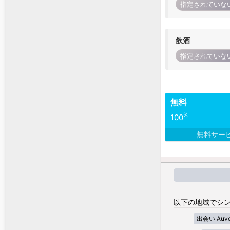
指定されていな
飲酒
指定されていな
無料
%
100
無料サー
以下の地域でシン
出会い Auver