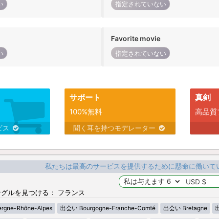
い
指定されていない
Favorite movie
い
指定されていない
サポート
真剣
100%無料
高品質
ビス
聞く耳を持つモデレーター
私たちは最高のサービスを提供するために懸命に働いて
グルを見つける： フランス
gne-Rhône-Alpes
出会い Bourgogne-Franche-Comté
出会い Bretagne
出