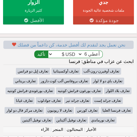
جدي
الزوار
ملفات شخصية عالية الجودة
كثير الزيارة
جودة مؤكدة
الأفضل
نحن نعمل بجد لنقدم لك أفضل خدمة، كن داعماً من فضلك
ابحث عن عزاب في مناطق: فرنسا
تعارف أوفيرن-رون-ألب
تعارف أوكسيتانيا
تعارف إيل دو فرانس
تعارف باي دو لا لوار
تعارف بروفانس ألب كوت دازور
تعارف بريتاني
تعارف بلاد اللوار
تعارف بورغون-فرانش-كونتيه
تعارف بورغوندي-فرانش كونتيه
تعارف جراند إست
تعارف جراند تير
تعارف جوادلوب
تعارف غيانا
تعارف فرنسا العليا
تعارف كورس
تعارف لا ريونيون
تعارف مركز فال دو لوار
تعارف نورماندي
تعارف نوفيل آكيتاين
تعارف نوفيل آكيتين
الأخبار
|
المحتالون
|
المتجر
|
الآراء