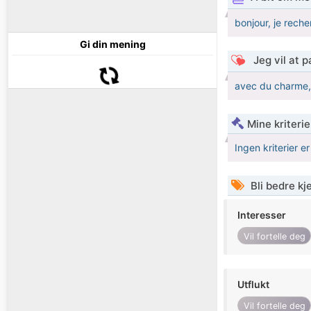
bonjour, je rech
Gi din mening
Jeg vil at 
avec du charme,s
Mine kriteri
Ingen kriterier er
Bli bedre k
Interesser
Vil fortelle deg
Utflukt
Vil fortelle deg