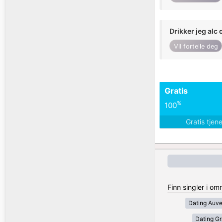
Drikker jeg alc 
Vil fortelle deg
Gratis
%
100
Gratis tjen
Finn singler i om
Dating Auv
Dating Gr