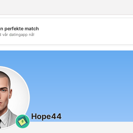
in perfekte match
💖
d vår datingapp nå!
💕
Hope44
0