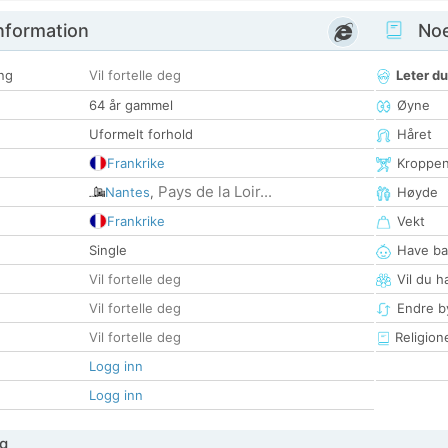
nformation
Noen
ng
Vil fortelle deg
Leter du
64 år gammel
Øyne
Uformelt forhold
Håret
Frankrike
Kroppe
Pays de la Loir...
Nantes
,
Høyde
Frankrike
Vekt
Single
Have ba
Vil fortelle deg
Vil du h
Vil fortelle deg
Endre by
Vil fortelle deg
Religion
Logg inn
Logg inn
g