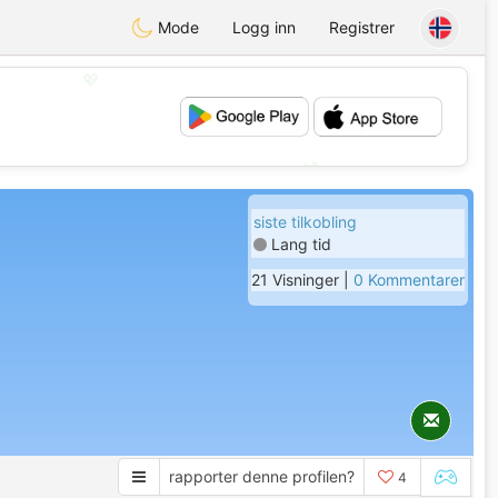
Mode
Logg inn
Registrer
💖
💕
siste tilkobling
Lang tid
21 Visninger |
0 Kommentarer
rapporter denne profilen?
4