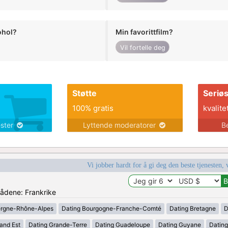
ohol?
Min favorittfilm?
Vil fortelle deg
Støtte
Seriø
100% gratis
kvalite
ester
Lyttende moderatorer
B
Vi jobber hardt for å gi deg den beste tjenesten, 
rådene: Frankrike
ergne-Rhône-Alpes
Dating Bourgogne-Franche-Comté
Dating Bretagne
D
and Est
Dating Grande-Terre
Dating Guadeloupe
Dating Guyane
Datin