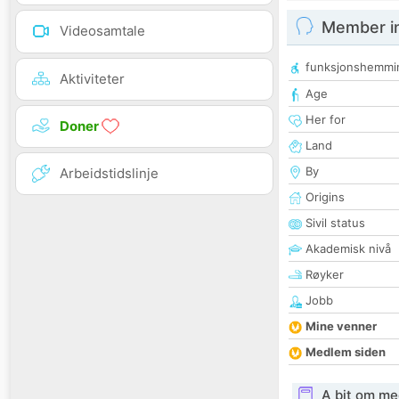
Member i
Videosamtale
funksjonshemmi
Aktiviteter
Age
Her for
Doner
Land
By
Arbeidstidslinje
Origins
Sivil status
Akademisk nivå
Røyker
Jobb
Mine venner
Medlem siden
A bit om me