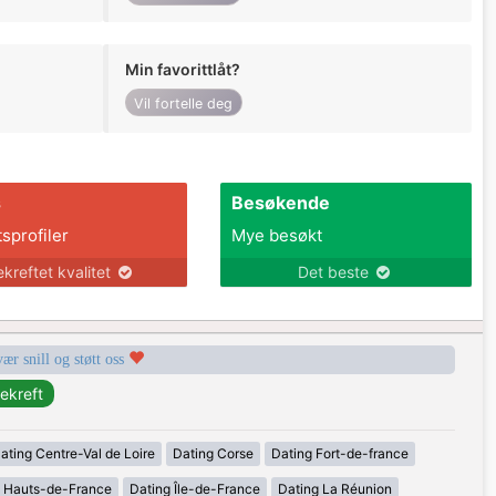
Min favorittlåt?
Vil fortelle deg
s
Besøkende
tsprofiler
Mye besøkt
ekreftet kvalitet
Det beste
vær snill og støtt oss
ating Centre-Val de Loire
Dating Corse
Dating Fort-de-france
g Hauts-de-France
Dating Île-de-France
Dating La Réunion