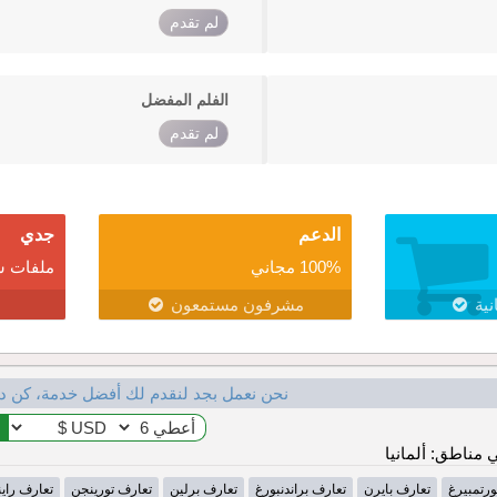
لم تقدم
الفلم المفضل
لم تقدم
الدعم
جدي
100% مجاني
ملفات ش
نية
مشرفون مستمعون
نحن نعمل بجد لنقدم لك أفضل خدمة، كن د
مناطق: ألمانيا
ورتمبيرغ
تعارف بايرن
تعارف براندنبورغ
تعارف برلين
تعارف تورينجن
تعارف راينل