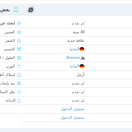
بعض ا
لم تقدم
ابحث عن
49 سنة
العينين
علاقة جدية
الشعر
ألمانيا
الجسم
Bremen
،
الطول / ا
ألمانيا
الوزن
أرمل
إمتلاك أط
لم تقدم
نية بإنجا
لم تقدم
نقل السكن
لم تقدم
الديانة
تسجيل الدخول
تسجيل الدخول