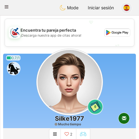
Handi Space
Toggle
Mode
Iniciar sesión
navigation
💖
Encuentra tu pareja perfecta
💖
¡Descarga nuestra app de citas ahora!
💕
💕
0.7/1
0
Silke1977
Mucho tiempo
2