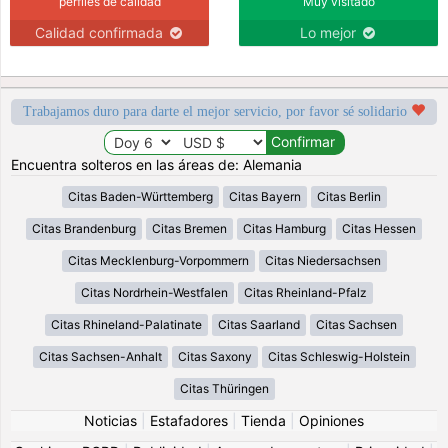
perfiles de calidad
Muy visitado
Calidad confirmada
Lo mejor
Trabajamos duro para darte el mejor servicio, por favor sé solidario
Encuentra solteros en las áreas de: Alemania
Citas Baden-Württemberg
Citas Bayern
Citas Berlin
Citas Brandenburg
Citas Bremen
Citas Hamburg
Citas Hessen
Citas Mecklenburg-Vorpommern
Citas Niedersachsen
Citas Nordrhein-Westfalen
Citas Rheinland-Pfalz
Citas Rhineland-Palatinate
Citas Saarland
Citas Sachsen
Citas Sachsen-Anhalt
Citas Saxony
Citas Schleswig-Holstein
Citas Thüringen
Noticias
|
Estafadores
|
Tienda
|
Opiniones