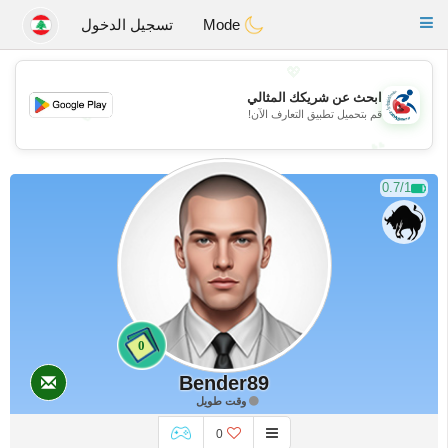
Handi Space
Toggle
Mode
تسجيل الدخول
navigation
💖
ابحث عن شريكك المثالي
💖
قم بتحميل تطبيق التعارف الآن!
💕
💕
0.7/1
0
Bender89
وقت طويل
0