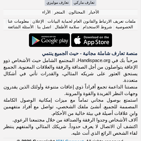
تعارف ماركي
تعارف موليزي
الأخبار
|
المحتالون
|
المتجر
|
الآراء
ملفات تعريف الارتباط والقانون العام لحماية البيانات
|
الإعلان
|
معلومات عنا
|
الخصوصية
|
شروط الاستخدام
|
سلامة الأطفال
|
اتصل بنا
|
الأسئلة الشائعة
منصة تعارف شاملة مجانية - حيث الجميع ينتمي
مرحباً بك في Handispace.org، المجتمع الشامل حيث الأشخاص ذوو
الإعاقة يتواصلون من أجل الصداقة والرفقة والعلاقات المعنوية. الجميع
يستحق العثور على شريكه المثالي، والقدرات تأتي في أشكال
متعددة.
منصتنا الداعمة تجمع أفراداً ذوي إعاقات متنوعة وأولئك الذين يقدرون
وجهات النظر الفريدة والقوة والمرونة.
استمتع بوصول مجاني تماماً مع ميزات إمكانية الوصول الكاملة
المصممة للجميع. أنشئ ملفك الشخصي، تواصل مع أفراد متفهمين
وابنِ علاقات أصيلة في بيئة خالية من الأحكام.
آلاف الأشخاص وجدوا الرفقة والصداقة من خلال مجتمعنا الرعوي.
اكتشف أن الاتصال لا يعرف حدوداً. شريكك المثالي والمتفهم ينتظر
لقاء الشخص الرائع الذي أنت عليه.