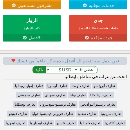
خدمات مجانية
مشرفون مستمعون
جدي
الزوار
ملفات شخصية عالية الجودة
كثير الزيارة
جودة مؤكدة
الأفضل
نحن نعمل بجد لنقدم لك أفضل خدمة، كن داعماً من فضلك
ابحث عن عزاب في مناطق: إيطاليا
تعارف أبروتسو
تعارف أوستا
تعارف أومبريا
تعارف إميليا رومانيا
تعارف بازيليكاتا
تعارف بوليا
تعارف بيمونتي
تعارف بييمونتي
تعارف ترينتينو ألتو أديجي
تعارف ترينتينو-سودتيرول
تعارف توسكانا
تعارف سردينيا
تعارف صقلية
تعارف فريولي فينيتسيا جوليا
تعارف فينيتو
تعارف كالابريا
تعارف كامبانيا
تعارف لاتسيو
تعارف لومبارديا
تعارف ليغوريا