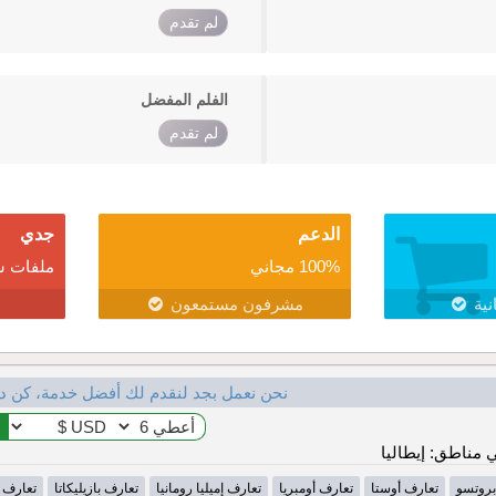
لم تقدم
الفلم المفضل
لم تقدم
الدعم
جدي
100% مجاني
ملفات ش
نية
مشرفون مستمعون
نحن نعمل بجد لنقدم لك أفضل خدمة، كن د
مناطق: إيطاليا
بروتسو
تعارف أوستا
تعارف أومبريا
تعارف إميليا رومانيا
تعارف بازيليكاتا
تعارف ب