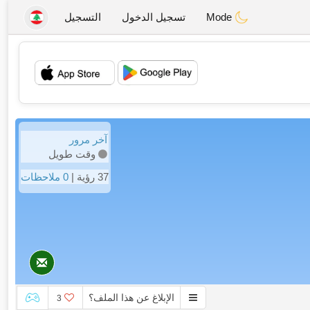
Mode
تسجيل الدخول
التسجيل
💖
💕
آخر مرور
وقت طويل
37 رؤية |
0 ملاحظات
الإبلاغ عن هذا الملف؟
3