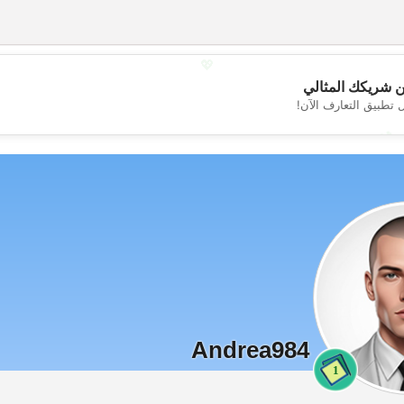
💖
 شريكك المثالي
 تطبيق التعارف الآن!
💕
Andrea984
1