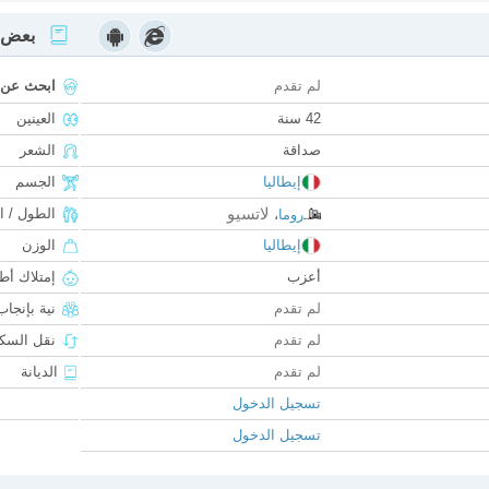
بعض ا
لم تقدم
ابحث عن
42 سنة
العينين
صداقة
الشعر
إيطاليا
الجسم
لاتسيو
الطول / ا
روما
،
إيطاليا
الوزن
أعزب
إمتلاك أط
لم تقدم
نية بإنجا
لم تقدم
نقل السكن
لم تقدم
الديانة
تسجيل الدخول
تسجيل الدخول