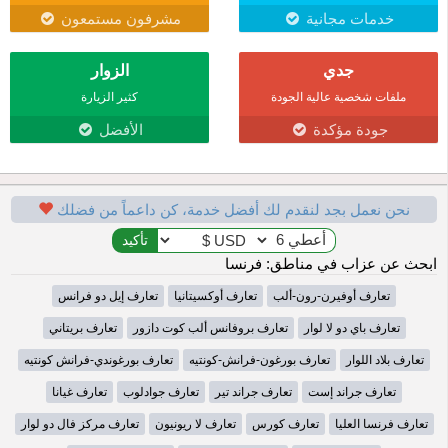
خدمات مجانية
مشرفون مستمعون
جدي
الزوار
ملفات شخصية عالية الجودة
كثير الزيارة
جودة مؤكدة
الأفضل
نحن نعمل بجد لنقدم لك أفضل خدمة، كن داعماً من فضلك
ابحث عن عزاب في مناطق: فرنسا
تعارف أوفيرن-رون-ألب
تعارف أوكسيتانيا
تعارف إيل دو فرانس
تعارف باي دو لا لوار
تعارف بروفانس ألب كوت دازور
تعارف بريتاني
تعارف بلاد اللوار
تعارف بورغون-فرانش-كونتيه
تعارف بورغوندي-فرانش كونتيه
تعارف جراند إست
تعارف جراند تير
تعارف جوادلوب
تعارف غيانا
تعارف فرنسا العليا
تعارف كورس
تعارف لا ريونيون
تعارف مركز فال دو لوار