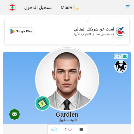
Handi Space
Toggle
Mode
تسجيل الدخول
navigation
💖
ابحث عن شريكك المثالي
💖
قم بتحميل تطبيق التعارف الآن!
💕
💕
0.7/1
0
Gardien
وقت طويل
2