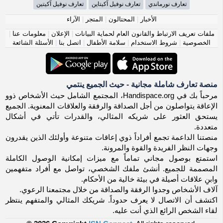
تعارف نورماندي
تعارف نوفيل آكيتاين
تعارف نوفيل آكيتين
الأخبار
|
المحتالون
|
المتجر
|
الآراء
ملفات تعريف الارتباط والقانون العام لحماية البيانات
|
الإعلان
|
معلومات عنا
|
الخصوصية
|
شروط الاستخدام
|
سلامة الأطفال
|
اتصل بنا
|
الأسئلة الشائعة
منصة تعارف شاملة مجانية - حيث الجميع ينتمي
مرحباً بك في Handispace.org، المجتمع الشامل حيث الأشخاص ذوو
الإعاقة يتواصلون من أجل الصداقة والرفقة والعلاقات المعنوية. الجميع
يستحق العثور على شريكه المثالي، والقدرات تأتي في أشكال
متعددة.
منصتنا الداعمة تجمع أفراداً ذوي إعاقات متنوعة وأولئك الذين يقدرون
وجهات النظر الفريدة والقوة والمرونة.
استمتع بوصول مجاني تماماً مع ميزات إمكانية الوصول الكاملة
المصممة للجميع. أنشئ ملفك الشخصي، تواصل مع أفراد متفهمين
وابنِ علاقات أصيلة في بيئة خالية من الأحكام.
آلاف الأشخاص وجدوا الرفقة والصداقة من خلال مجتمعنا الرعوي.
اكتشف أن الاتصال لا يعرف حدوداً. شريكك المثالي والمتفهم ينتظر
لقاء الشخص الرائع الذي أنت عليه.