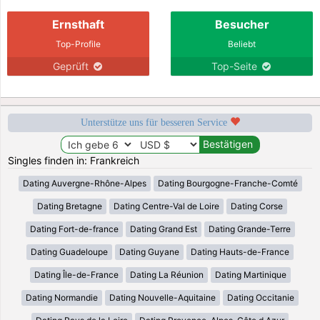
Ernsthaft
Besucher
Top-Profile
Beliebt
Geprüft
Top-Seite
Unterstütze uns für besseren Service
Singles finden in: Frankreich
Dating Auvergne-Rhône-Alpes
Dating Bourgogne-Franche-Comté
Dating Bretagne
Dating Centre-Val de Loire
Dating Corse
Dating Fort-de-france
Dating Grand Est
Dating Grande-Terre
Dating Guadeloupe
Dating Guyane
Dating Hauts-de-France
Dating Île-de-France
Dating La Réunion
Dating Martinique
Dating Normandie
Dating Nouvelle-Aquitaine
Dating Occitanie