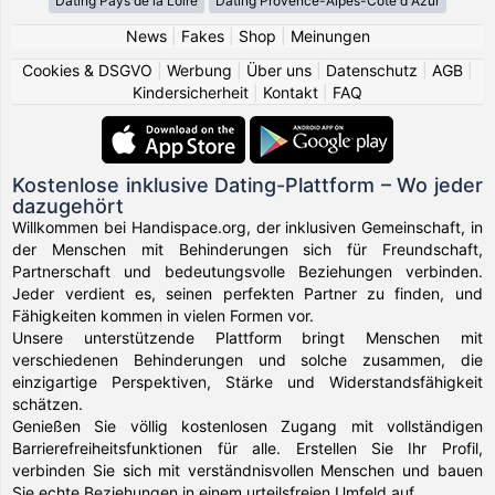
Dating Pays de la Loire
Dating Provence-Alpes-Côte d Azur
News
|
Fakes
|
Shop
|
Meinungen
Cookies & DSGVO
|
Werbung
|
Über uns
|
Datenschutz
|
AGB
|
Kindersicherheit
|
Kontakt
|
FAQ
Kostenlose inklusive Dating-Plattform – Wo jeder
dazugehört
Willkommen bei Handispace.org, der inklusiven Gemeinschaft, in
der Menschen mit Behinderungen sich für Freundschaft,
Partnerschaft und bedeutungsvolle Beziehungen verbinden.
Jeder verdient es, seinen perfekten Partner zu finden, und
Fähigkeiten kommen in vielen Formen vor.
Unsere unterstützende Plattform bringt Menschen mit
verschiedenen Behinderungen und solche zusammen, die
einzigartige Perspektiven, Stärke und Widerstandsfähigkeit
schätzen.
Genießen Sie völlig kostenlosen Zugang mit vollständigen
Barrierefreiheitsfunktionen für alle. Erstellen Sie Ihr Profil,
verbinden Sie sich mit verständnisvollen Menschen und bauen
Sie echte Beziehungen in einem urteilsfreien Umfeld auf.