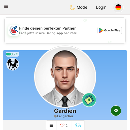
Handi Space
Toggle
Mode
Login
navigation
💖
Finde deinen perfekten Partner
💖
Lade jetzt unsere Dating-App herunter!
💕
💕
0.7/1
0
Gardien
Länger her
2